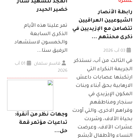
المجد للشهيد ستار
خضير الحيدر
رابطة الأنصار
الشيوعيين العراقيين
تمر علينا هذه الأيام
تتضامن مع الإزيديين في
الذكرى السابعة
ذكرى محنتهم ...
والخمسون لاستشهاد
الرفيق ستا...
03 آب 2026
في الثالث من آب، نستذكر
قاسم سلمان
01 آب
الجريمة النكراء التي
2026
ارتكبتها عصابات داعش
الارهابية بحق أبناء وبنات
المكون الإيزيدي في
سنجار ومناطقهم
وقراهم الاخرى، والتي أودت
وجهات نظر من أنقرة:
بحياة الآلاف، وشردت
تداعيات مؤتمر قمة
عشرات الآلاف، وعرضت
حل...
النساء والأطفال لأبشع