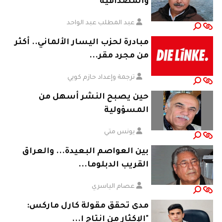
والمصداقية
عبد المطلب عبد الواحد
مبادرة لحزب اليسار الألماني.. أكثر
من مجرد مقر...
ترجمة وإعداد حازم كويي
حين يصبح النشر أسهل من
المسؤولية
يونس متي
بين العواصم البعيدة... والعراق
القريب الدبلوما...
عصام الياسري
مدى تحقق مقولة كارل ماركس:
"الإكثار من إنتاج ا...