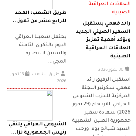
طريق الشعب: المجد
للرابع عشر من تموز...
رائد فهمي يستقبل
السفير الصيني الجديد
يحتفل شعبنا العراقي
ويؤكد أهمية تعزيز
اليوم بالذكرى الثامنة
العلاقات العراقية
والستين لانتصاره
الصينية
المجي...
30 تموز 2026
طريق الشعب
13 تموز
استقبل الرفيق رائد
2026
فهمي، سكرتير اللجنة
المركزية للحزب الشيوعي
العراقي، الاربعاء (29 تموز
2026) سعادة سفير
جمهورية الصين الشعبية
الشيوعي العراقي يلتقي
السيد شيانغ بوه. ورحب
رئيس الجمهورية نزا...