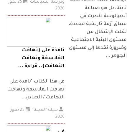
توصيفًا علميًا لبنية ذهنية
ودراسة السياسات
25 تموز
ثابتة، بل هو صياغة
2026
أيديولوجية ظهرت في
سياق أزمة تاريخية محددة،
نقلت الإشكال من
مستوى البنية الاجتماعية
وضرورة نقدها إلى مستوى
نافذة على {تهافت
الجوهر ...
الفلاسفة وتهافت
التهافت}.. قراءة ...
في هذا الكتاب "نافذة على
تهافت الفلاسفة وتهافت
التهافت"، الصادر،...
مجلة "المجلة"
25 تموز
2026
في