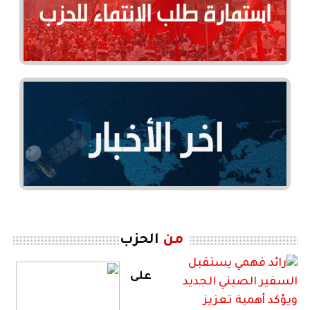
من
الحزب
على