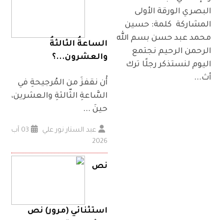
البصري الورقة الأولى
المشاركة كلمة: حسين
محمد عبد حسن بسم الله
الساعةُ الثالثةُ
الرحمن الرحيم نجتمع
والعشرون...؟
اليوم لنستذكر رجلًا ترك
أث...
أْن نقفزَ من المُرجيحةِ في
السَّاعةِ الثّالثةِ والعشرين،
حينَ ...
عبد الستار نور علي
03 آب
2026
نص
استثنائي (مرور) نص