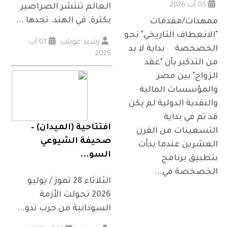
05 آب 2026
العالم تنتشر الصراصير
بكثرة. في الهند. تجدها ...
ممهدات/مقدمات
"الانعطاف التاريخي" نحو
رشيد غويلب
01 آب
الخصخصة بداية لا بد
2026
من التذكير بأن "عقد
الزواج" بين مصر
والمؤسسات المالية
والنقدية الدولية لم يكن
قد تم في بداية
افتتاحية (الميدان) –
التسعينات من القرن
صحيفة الشيوعي
العشرين عندما بدأت
السو...
بتطبيق برنامج
الخصخصة في...
الثلاثاء 28 تموز / يوليو
2026 تحولت الأزمة
السودانية من حرب تدو...