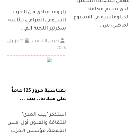
فهمي بسعادة السفير،
الذي تسنم مهامه
زار وفد قيادي من الحزب
الدبلوماسية في الاسبوع
الشيوعي العراقي، برئاسة
الماضي، س...
سكرتير اللجنة الم...
طريق الشعب
11 حزيران
2026
بمناسبة مرور 125 عاماً
على ميلاده.. بيت ...
استذكر "بيت المدى"
للثقافة والفنون أول أمس
الجمعة، مؤسس الحزب