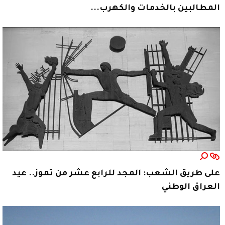
المطالبين بالخدمات والكهرب...
على طريق الشعب: المجد للرابع عشر من تموز.. عيد
العراق الوطني