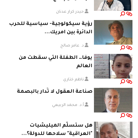
حيدر كرار عدنان
رؤية سيكولوجية- سياسية للحرب
الدائرة بين امريك...
د. عامر صالح
يوفا… الطفلة التي سقطت من
العالم
ناظم ختاري
صناعة العقول لا تُدار بالبصمة
أ.د. محمد الربيعي
هل ستسلّم الميليشيات
"العراقية" سلاحها للدولة؟...