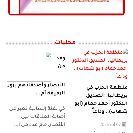
محليات
وفد
من
الأنصار وأصدقائهم يزور
منظمة الحزب في
الرفيقة أم...
بريطانيا: الصديق
الدكتور أحمد حمام (أبو
في لفتة إنسانية تعبر عن
شهاب).. وداعاً
أصالة العلاقات بين
الأنصار، قام عدد من ا...
07 آب 2026