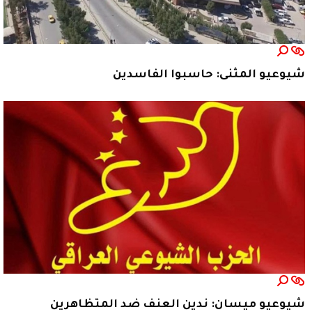
شيوعيو المثنى: حاسبوا الفاسدين
شيوعيو ميسان: ندين العنف ضد المتظاهرين