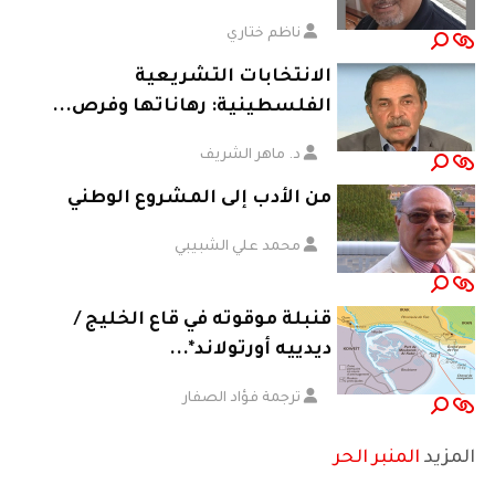
ناظم ختاري
الانتخابات التشريعية
الفلسطينية: رهاناتها وفرص...
د. ماهر الشريف
من الأدب إلى المشروع الوطني
محمد علي الشبيبي
قنبلة موقوته في قاع الخليج /
ديدييه أورتولاند*...
ترجمة فؤاد الصفار
المزيد
المنبر الحر