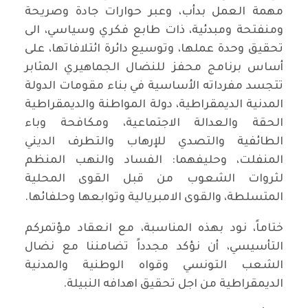
مهمة العمل بدأب، وعبر حوارات جادة وصريحة
ومنفتحة ومبدئية، ذات طابع فكري وسياسي، الى
تحقيق وحدة عملها، وتوسيع دائرة ائتلافاتها، على
أساس برنامج محفز للنضال الجماهيري المثابر
تتجسد مفرداته الأساسية في بناء مقومات الدولة
المدنية الديمقراطية، دولة المواطنة والديمقراطية
الحقة والعدالة الاجتماعية، ومكافحة وباء
الطائفية والتصدي للإرهاب والتطرف الديني
المنفلت، وحليفهما: الفساد والنهب المنظم
لثروات الشعوب من قبل القوى المحلية
المتسلطة، والقوى الامبريالية وتوابعها وحلفائها.
ختاماً، نود بهذه المناسبة، مع انعقاد مؤتمركم
التأسيسي، أن نؤكد مجدداً تضامننا مع نضال
الشعب التونسي وقواه الوطنية والمدنية
الديمقراطية من اجل تحقيق اهدافه النبيلة.