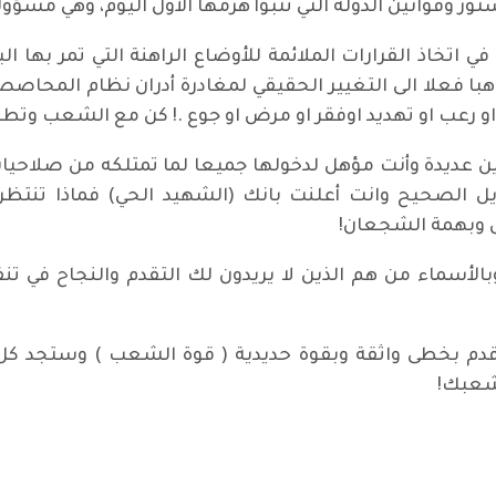
تور وقوانين الدولة التي تتبوأ هرمها الأول اليوم، وهي مسؤو
تخاذ القرارات الملائمة للأوضاع الراهنة التي تمر بها ال
ا فعلا الى التغيير الحقيقي لمغادرة أدران نظام المحاصص
و رعب او تهديد اوفقر او مرض او جوع .! كن مع الشعب وتطل
ين عديدة وأنت مؤهل لدخولها جميعا لما تمتلكه من صلاحيات
ل الصحيح وانت أعلنت بانك (الشهيد الحي) فماذا تنتظر 
ل وبهمة الشجعان!
سماء من هم الذين لا يريدون لك التقدم والنجاح في تنف
أقدم بخطى واثقة وبقوة حديدية ( قوة الشعب ) وستجد كل
لشعبك!