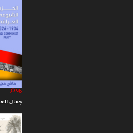
جمال العت