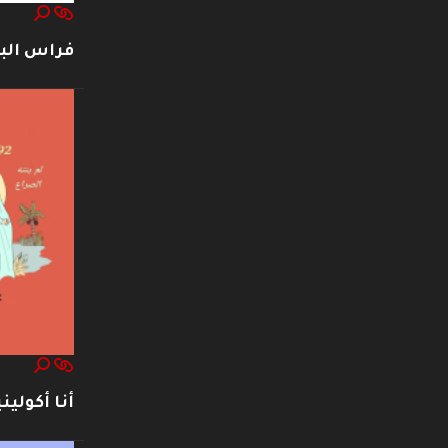
فراس ال
أنا أكوليني