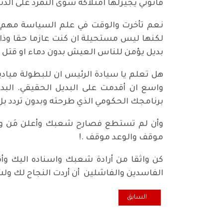
قانوني يجيزلها امتلاكه سوى التمرد على الدس
نعم تأخرت والوقت في علم السياسة مهم في ا
لكنها ليس مستحيلة ان كنت عازما حقا وذاهب
بديل يؤمن للناس العيش بدون دماء او قتل ا
هل تعلم يا سيادة الرئيس ان للبطولة مياد
واسع ان أقدمت على البديل الحقيقي. البدي
برنامجك الحكومي الذي طرحته وبدون تردد ب
وأن لم تستطع فصارح شعبك وأعلن مَن وبالأ
موقف والوعد موقف .!
كن واثقا من أرادة شعبك واسناده اليك و
الفاسدين والفاشلين أن أردت النجاح لك و
المقال السابق: النظام المأزوم وقاعدة التغيير
السابق