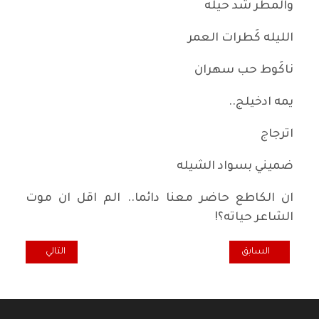
والمطر شد حيله
الليله كَطرات العمر
ناكَوط حب سهران
يمه ادخيلج..
اترجاج
ضميني بسواد الشيله
ان الكاطع حاضر معنا دائما.. الم اقل ان موت
الشاعر حياته؟!
المقال السابق: فضاء شعبي ... الى المعيبر..
المقال التالي: مقه
السابق
التالي