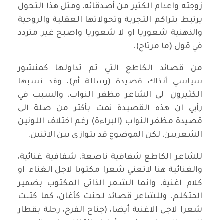
زوجته واعدام الكثير من أصدقائه، ومثل هذا التحول
يرتبط بتراكم التجربة وتحولاتها العقلية والروحية
والذهنية شعوريا او لا شعوريا واصبح غير متردد
في قول (ما مرتاح).
من قصائد الكاطع التي تم تداولها كمنشور
سياسي آنذاك قصيدة (رسالة أم)، وقد نسبها
الكثيرون الى الشاعر مظفر النواب، والسبب في
رأيي ان هذه القصيدة تمت بأكثر من صلة الى
قصيدة مظفر النواب (البراءة) رغم اختلاف اللونين
الشعريين، لكن الموضوع قد يتوازى بين الاثنين.
للشاعر الكاطع شفافية ناصعة، شفافية غنائية،
والغنائية هنا لاتعني شعرا مكتوبا لاجل الغناء، او
كلام اغنية، وانما الشعر الذاتي المكتوب بضمير
المتكلم. وللشاعر قصائد لحنت كأغان، كما كتبت
شعرا لاجل الاغنية أيضا، (جناح الفرح، رحلة بقطار