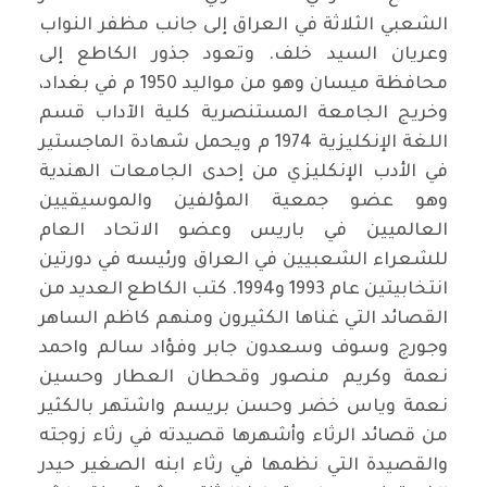
الشعبي الثلاثة في العراق إلى جانب مظفر النواب
وعريان السيد خلف. وتعود جذور الكاطع إلى
محافظة ميسان وهو من مواليد 1950 م في بغداد،
وخريج الجامعة المستنصرية كلية الآداب قسم
اللغة الإنكليزية 1974 م ويحمل شهادة الماجستير
في الأدب الإنكليزي من إحدى الجامعات الهندية
وهو عضو جمعية المؤلفين والموسيقيين
العالميين في باريس وعضو الاتحاد العام
للشعراء الشعبيين في العراق ورئيسه في دورتين
انتخابيتين عام 1993 و1994. كتب الكاطع العديد من
القصائد التي غناها الكثيرون ومنهم كاظم الساهر
وجورج وسوف وسعدون جابر وفؤاد سالم واحمد
نعمة وكريم منصور وقحطان العطار وحسين
نعمة وياس خضر وحسن بريسم واشتهر بالكثير
من قصائد الرثاء وأشهرها قصيدته في رثاء زوجته
والقصيدة التي نظمها في رثاء ابنه الصغير حيدر