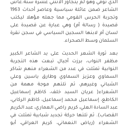
الذي توفي وهو لم يتجاوز الاثنتي عشرة سنة.عاش
الشاعر ضمن عائلة سياسية وعاصر أحداث 1963
وتجربة الحرس القومي مما جعله مؤهلا ليكتب
قصيدة ( رسالة أم) وهي عبارة عن قصيدة على
لسان أم لابنها السجين السياسي في سجن نقرة
السلمان وسط الصحراء.
بعد ثورة الشعر الحديث على يد الشاعر الكبير
مظفر النواب، برزت أجيال تبعت هذه التجربة
النوابية تمثلت في عدد من الشعراء منهم شاكر
السماوي وعزيز السماوي وطارق ياسين وعلي
الشباني وغيرهم، ثم تلتهم موجة مهمة من
الشعراء( عريان السيد خلف، كاظم إسماعيل
الكاطع، إسماعيل محمد إسماعيل، كاظم الركابي،
عبد السادة العلي، كريم راضي العماري، عبد الكريم
القصاب). ثم تلتها حركة تجديد شبابية تمثلت في
الشعراء (رياض النعماني، كريم العراقي، أبو