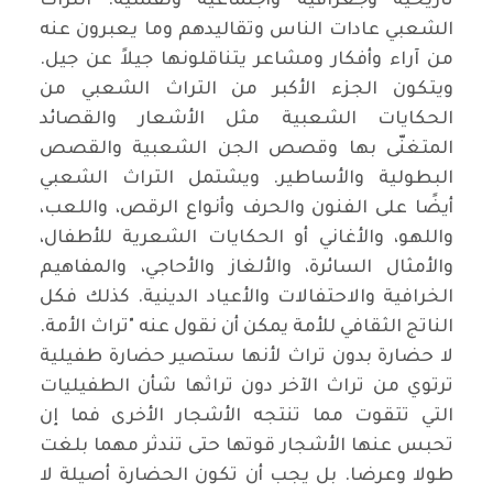
تاريخية وجغرافية واجتماعية ونفسية. التراث
الشعبي عادات الناس وتقاليدهم وما يعبرون عنه
من آراء وأفكار ومشاعر يتناقلونها جيلاً عن جيل.
ويتكون الجزء الأكبر من التراث الشعبي من
الحكايات الشعبية مثل الأشعار والقصائد
المتغنّى بها وقصص الجن الشعبية والقصص
البطولية والأساطير. ويشتمل التراث الشعبي
أيضًا على الفنون والحرف وأنواع الرقص، واللعب،
واللهو، والأغاني أو الحكايات الشعرية للأطفال،
والأمثال السائرة، والألغاز والأحاجي، والمفاهيم
الخرافية والاحتفالات والأعياد الدينية. كذلك فكل
الناتج الثقافي للأمة يمكن أن نقول عنه "تراث الأمة.
لا حضارة بدون تراث لأنها ستصير حضارة طفيلية
ترتوي من تراث الآخر دون تراثها شأن الطفيليات
التي تتقوت مما تنتجه الأشجار الأخرى فما إن
تحبس عنها الأشجار قوتها حتى تندثر مهما بلغت
طولا وعرضا. بل يجب أن تكون الحضارة أصيلة لا