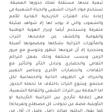
تبعية عندها، مستقلة تملك جذورها العميقة.
تستخدم مواد التراث الشعبي والحياة الشعبية في
إعادة بناء الفترات التاريخية الغابرة للأمم
والشعوب والتي لا يوجد لها إلا شواهد ضئيلة
متفرقة وتستخدم أيضا لإبراز الهوية الوطنية
والقومية والكشف عن ملامحها. التراث
والمأثورات التراثية بشكلها ومضمونها أصيلة
ومتجذرة إلا أن فروعها تتطور وتتوسع مع مرور
الزمن وبنسب مختلفة وذلك بفعل التراكم
الثقافي والحضاري وتبادل التأثر والتأثير مع
الثقافات والحضارات الأخرى وعناصر التغيير
والحراك في الظروف الذاتية والاجتماعية لكل
مجتمع. ويتنوع التراث باختلاف ما تحمله الجذور.
اما العلاقة بين التراث الشعبي والثقافة الشعبية،
فهي (علاقة تتأرجح بين التراتبية التأريخية او
التأويلية، فضلا عن تحولات كل مصطلح وتفرعاته)
كما يقول الدكتور صالح زامل. وقيل إن أول من