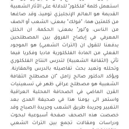
استعمل كلمة "فلكلور" للدلالة على الآثار الشعبية
القديمة هو العالم الإنجليزي توميذ، وقد صاغها
من كلمتين هما: "فولك" بمعنى: الشعب أو الصف
من الناس، و"لور" بمعنى: الحكمة. ان الخلل
المعرفي في إيضاح الفروق بين المصطلحين
يدفعنا للقول ان (التراث الشعبي) هو الموجود
الفعلي من المادة الفلكلورية ماديا وفكريا فيما
تأتي (الثقافة الشعبية) لتدرس النتاج الفلكلوري
وتحلله وتعيد بحث تفاصيله بالدرس والمقارنة.
ويؤكد الدكتور صالح زامل "ان مصطلح الثقافة
الشعبية هو مصطلح عراقي ظهر في تسعينيات
القرن الماضي في الصحافة المحلية العراقية
واستمر الى يومنا هذا في صحيفة المدى بعد
التغيير وجريدة طريق الشعب وجريدة الصباح وقد
خصصت هذه الصحف صفحة أسبوعية لبحوث
ودراسات ومقالات تجمع بين التراث الشعبي