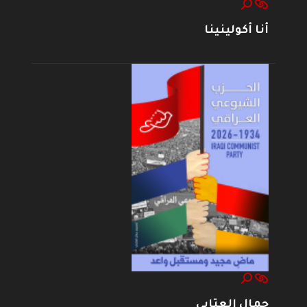
أنا أكولينينا
جمال العتابي