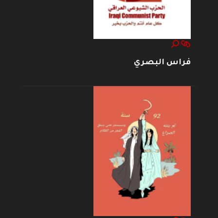
فراس البصري