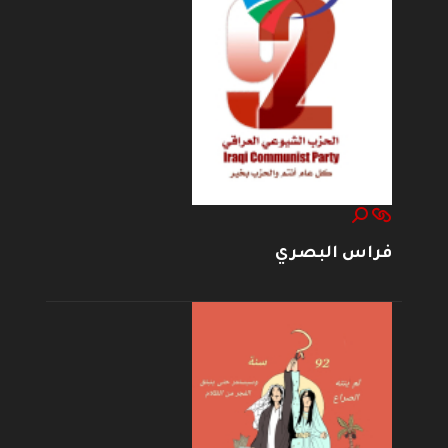
فراس البصري