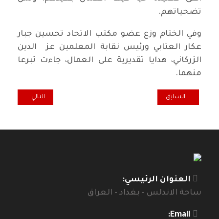
تضحياتهم.
وفي الختام وزع عضو مكتب الاتحاد تحسين جبار
عكار العتابي ورئيس نقابة المعلمين عز الدين
الزركاني، هدايا تقديرية على العمال، جاءت تبرعا
منهما.
المقال السابق: عيد العمال العالمي يزهو في ستوكهولم
المقال التالي: ن
السابق
التالي
العنوان الرئيسي:
ساحة الاندلس - بغداد - العراق
Email: