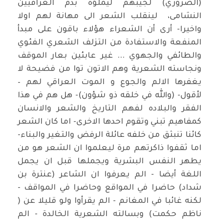
(الضروري) لجيبهم ليملؤه بدم العراقيين
النشامى، لينقلب الشعر الى مهانة لهم اولا
واخيرا- أرى أن الشعراء هؤلاء باقون على مبدأ
المنفعة والاستفادة من التزلف الشعري الفئوي
والطائفي والجهوي ... غير عابئين بعار الموقف
ونجاسته الشعرية وهم الاتون توا من فضيحة لا
يغفرها الالم والجوع و الموت العراقي لهم –
لأقول- (والله في خلقه ذو شؤون)- هل هم في هذا
الفقر والبلاده لفهم التاريخ والشعر والانسان
كمفاهيم تبني وتقوم احدها الاخرى- اما كان الشعر
كائنا تنبثق من خلفه عائلة الرفض والتغير والبناء-
اما ثقفوا ذاكرتهم مرة ليعلموا ان الشعر هو من
يطهر النفس البشرية ويجملها قبل ان يجمل
اللغة أيضا - الم يعرفوا ان الشاعر (عنترة بن
شداد) حاضرا في المواقع وحاضرا في المواقف -
لكنه غائبا في المغانم - الم يقرأوا ولو قليلا عن (
ناظم حكمت) وبسالته الشعرية الخالدة - الم