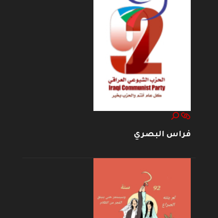
فراس البصري