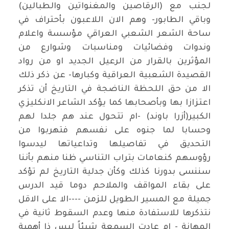
لجنب مع (الرقاصين والمغنواتين والطبالين)
وباقي الطابور- وهم الان اللاعبون بأحتراف في
ساحة الشعر الشعبي العراقي مؤسسة واعلام
وندوات وفضائيات ومناسبات وشوارع من
المؤثرين بالقرار من الرعيل الجديد او من رواد
القصيدة الشعبية العراقية وكبارها- عن ذكر ذلك
الا من حق اللحظة الناضجة في التاريخ أن تذكر
اعتزازا بها وبأصحابها كما يؤكد الشاعر الانكليزي
الكبير(أزرا باوند) -ام تتحول عند هم جلدا لهم
وحسابا لما جنوه على نفسهم فتهربوا من
التحديق في تفاصيلها وتداعياتها ليدسوا
رؤوسهم كنعامات بتراب التناسي ظنا منهم بأننا
سننسى بدورنا كذلك وكأن جدلية التاريخ لم تؤكد
على بقاء المواقف والملاحم دوما قيد الدرس
جميلة مع المسير الطويل للزمن ----الا على الاقل
نتذكرها للاستفادة منها وعدم السقوط ثانية في
المهانة - ام عادت السمعة شيئاً ليس ذا أهمية