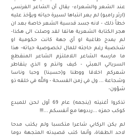
عند الشعر والشعراء- يقال أن الشاعر الفرنسي
(ارثر رامبو) لم يعر انتباها لسيرة حياته ويؤخذ عليه
خطاً ذلك - لانه جسد قدسية الشعر خاصة بعد ان
هجر الكتابة الشعرية هاتفا لقد وصلت الى هكذا-
لم يمدح طاغية او أي جهة كانت حكومية او
شخصية رغم حاجته للمال لخصوصية حياته- هذا
ما مارسه الشاعر اللاملتزم الشاعر المنقطع
السريالي العبثي - كيف وانتم و الذي يتقاطر
شعركم اخلاقا ووطنا و(حسينا) وحبا وناسا
وشجاعة ... ول في زمن الفسحة - والله في خلقه ذو
شؤون-
تذكروا أغنيته (ينجمه) عام 69 أول لحن للمبدع
كوكب حمزه ...رددوها مع أنفسكم ...!!!
لم يكن الركابي شاعرا متكسبا ولم يكتب مدحا
لاحد الطغاة، وأنما كتب قصيدته المتجهة دوما