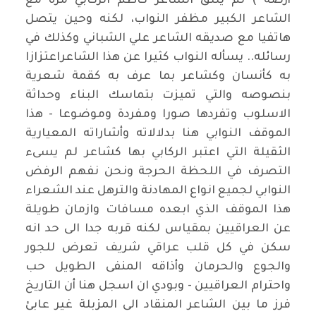
أرضه ) لم يلتق الشاعر كاظم الركابي مرة مع
الشاعر الكبير مظفر النواب، لكنه وحين يتصل
هاتفيا مع صديقه الشاعر علي الشباني وكذلك في
رسائله.. يسأله النواب كثيرا عن هذا الشاعراعتزازا
به كأنسان وكشاعر بما عرف به كقمة شعرية
بنصوصه والتي تميزت بتماسك البناء وحداثة
الاسلوب وتفردها صورا ومفردة وموضوعا - هذا
الموقف النوابي هنا بدلالاته وأشاراته المعيارية
الثقيلة التي اعتبر الركابي بها كشاعر لم يسىء
التصرف في اللحظة الحرجة ونحن نفهم الرفض
النوابي لجميع انواع المهادنة والترهل عند الشعراء
هذا الموقف الذي ابعده مسافات وازمان طويلة
عن العراقيين بمقياس لكنه قربه جدا الى حد انه
سكن في كل قلب عراقي شريف تعرض للجور
والجوع والحرمان وأذاقه المنفى الطويل حب
واحترام العراقيين - وبودي ان اسجل هنا أن التاريخ
فرز ما بين الشاعر المنقاد الى المزبلة غير عابئ