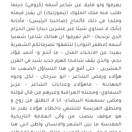
يعرفوا ولو قليلا عن شاعر أسمه (كرومي) حينما
طلب منه ملك الملوك (تيمورلنك) ان يقدر قيمته
وملحا في ذلك كألحاح (صاحبنا الرئيس)- فأجابه
(بأنك لا تساوي شيئا غير عشرين دينارا ثمن الحزام
الذي ترتديه) - الم تعرفوا ان هنالك شاعرا شعبيا
أسمه (مظفر النواب) لتثقفوا تصرفاتكم الشعرية
بعيدا عن الانحناء المذل – ما أنتم و- أحمد فؤاد
نجم- والذي يقف شامخا كهرم جديد شيد في القرن
العشرين - حتى أقع في هذا التساؤل الصعب ما
هؤلاء ورفض الشاعر - ابو سرحان - لكل وجوه
المهادنة – ماهؤلاء وعذابات الشاعر - عزيز
السماوي- ومحنته العراقية وغيرهم من قال قولته
ومضى بسمعته البيضاء- انا لا انطلق من روح و
ومنطق الفريسة للتشفي باخطاء هؤلاء بقدر ما
هو موقف ينصب من وألى العلاقة التاريخية
المقدسة ما بين الشعر والانسان واظن انني هنا