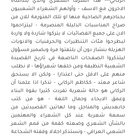
الركابي--- هذا الشرف الشعري والذي يتناساه
الاخرون مع الاسف - وأولهم الشعراء الشعبيون
بحناجرهم الصاحية منها او تلك المتورمة للان من
صراخ المناسبات الذليلة المنصرمة - ليتزاحموا
الان على جميع الفضائيات لا يتركوا شاردة ولا واردة
ليطرحوا مئات التنظيرات والحرفنيات والانويات
الهزيلة بنشاز دون أن يلتفتوا مرة وبضمير مسؤول
ليتذكروا الصفحات الناصعة في تاريخ القصيدة
الشعبية النظيفة ومن خلفها شعراؤها - لا نطلب
منهم على الاقل حتى اعتذارا - ولكن الا يستحق
شاعر معتد - ككاظم الركابي - تذكرا اذا علمنا أن
الركابي هو حالة شعرية تفردت كثيرا بقوة البناء
وعمق الايحاء وجمال اللغة - هو من كتب
جابعديش والمناجل وما لهاتين القصيدتين من
سمعة شعرية عند كل الشعراء والمهتمين
بالشأن الشعري وضعته كقمة من قمم الشعر
الشعبي العراقي - ونستذكر اجلالا وقفته الشجاعة