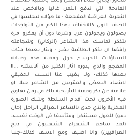
محاور ايجابي لبناء الاحسن وذلك بالتنبية للاخطاء
الفادحة التي ندفع الثمن غاليا وبالاخص عند
التجربة العراقية المفجعة - ما هؤلاء ليجلسوا في
الصف الاول كالاخفاف بهذا الكم من التواجدات
يصولون ويجولون غربا وشرقا دون أن يفكروا مرة
بتذكر تماسك هذا الشاعر (الركابي) وشجاعته
رافضا ان يذكر الطاغية بخير - ويثار بعدها مئات
التساؤلات الخرساء حول وقفته هذه وغيابه
المفجع والذي بدوره اثار الكثير من ألاسئله ...!!
بعدها كذلك- ولا يغيب عنا السبب الحقيقي
لابتعاد البعض والمقربين من الشاعر جيلا او
علاقته عن ذكر وقفته التأريخية تلك في زمن تهاوى
فيه الأخرون تحت أقدام السلطة وبتلك الصورة
المخزية والذي حدى بالشاعر العراقي الراحل (جان
دمو) للقول مستنكرا ومتأسفا في الوقت نفسه–
(لقد ساهم الشعراء الشعبيون في ذبح
العراقيين) وانا اضيف ومع الاسف كذلك-جنبا