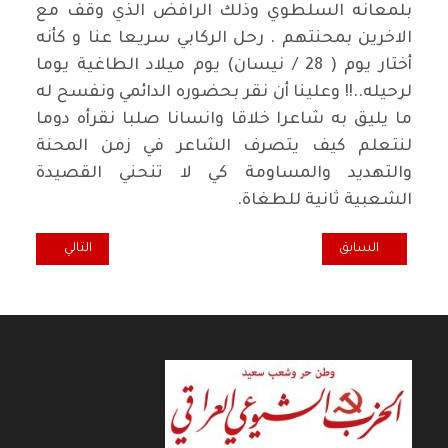
بلمعانه السلطوي وذلك الرافض الذي وقف مع
الاخرين بمحنتهم . رحل الركابي سريعا عنا و كأنه
أختار يوم ( 28 / نيسان) يوم ميلاد الطاغية يوما
لرحيله..!! وعلينا أن نقر بحضوره الدائمي ونفسح له
ما يليق به شاعرا خلاقا وانسانا صلبا نقرأه دوما
لنتعلم كيف يتصرف الشاعر في زمن المحنة
والتهديد والمساومة كي لا تنحني القصيدة
الشعبية ثانية للطغاة.
المقال السابق: فضاء شعبي... لميعة عباس عمارة
المقال التالي: مح
السابق
التالي