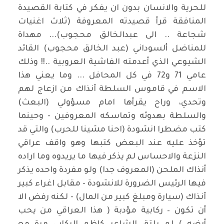
للحرية والانسان بدون ان يفكر في كتابة القصيدة
المنافقة قرأ قصيدته المعروفة (ثلاث اغنيات
شجاعة .. الى عبدالخالق محجوب)... مهداة
للمناضل ألسوداني (عبد الخالق محجوب) القائد
الشيوعي الذي أعدمته الفاشية العروبية ..!! وذلك
عامي 71 و72 في كل المحافل ... وما يعني هذا
الاسم في قاموس السلطة آنذاك من ازعاج لهم
وتحدي، وراح يقرأها امام مسؤولي (البعث)
والسلطة بهدوئه وتماسكه المعروفين - وحينما
كتب مضطرا انشودة (احنا مشينا للحرب) والتي قد
تؤخذ عليه عند البعض كتبها وهو واقف عراقي
النزعة والاحساس لم يذكر فيها ما يريدوه وما اراده
أنذاك الملحن (المعروف جدا) ولو مفردة واحده يذكر
فيها الرئيس الضرورة للانشودة - مقابل اغراء كبير
آنذاك (سيارة ومبلغ كبير من المال) - لكنه رفض الا
أن تكون – ركابية مؤدبة ( هذا العراقي من يحب