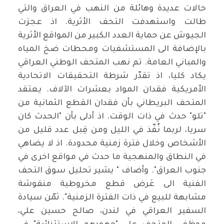
حالات عديدة وهائلة من النهب في العراق والتي
طالت واستهدفت التحف الأثرية. اذ عجزت
الجيوش عن حماية العدد الكبير من المواقع الأثرية
بالإضافة الى المستشفيات ومحطات ضخ المياه
والمباني العامة. تم نهب المتحف الوطني العراقي
يكاد كليا، اذ تقدّر شرطة التحقيقات الاتحادية
الأمريكية فقدان المواد بعشرات الآلاف. يعتقد
المتحف البريطاني بأن فقدان القطع الثمانية من
"تلو" حدث في ذات الوقت. اذ أدلى بأن "الحدث كان
سريا، لربما نُفّذ في الليل ومن قِبل عدد قليل من
الأشخاص وخلال فترة زمنية محدودة. اذ لا يضاهي
في النطاق والمنهجية ما حدث في مواقع اخرى في
جنوب العراق". وأضاف " يشير تحليل سوق التحف
الفنية الى عَرض قطع مخروطية منقوشة
مشابهة للبيع في ذات الفترة الزمنية". ثمّن سيادة
السفير العراقي في لندن، صالح حسين علي،