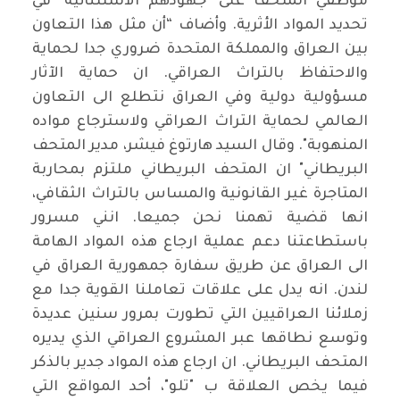
موظفي المتحف على "جهودهم الاستثنائية" في
تحديد المواد الأثرية. وأضاف “أن مثل هذا التعاون
بين العراق والمملكة المتحدة ضروري جدا لحماية
والاحتفاظ بالتراث العراقي. ان حماية الآثار
مسؤولية دولية وفي العراق نتطلع الى التعاون
العالمي لحماية التراث العراقي ولاسترجاع مواده
المنهوبة". وقال السيد هارتوغ فيشر، مدير المتحف
البريطاني" ان المتحف البريطاني ملتزم بمحاربة
المتاجرة غير القانونية والمساس بالتراث الثقافي،
انها قضية تهمنا نحن جميعا. انني مسرور
باستطاعتنا دعم عملية ارجاع هذه المواد الهامة
الى العراق عن طريق سفارة جمهورية العراق في
لندن. انه يدل على علاقات تعاملنا القوية جدا مع
زملائنا العراقيين التي تطورت بمرور سنين عديدة
وتوسع نطاقها عبر المشروع العراقي الذي يديره
المتحف البريطاني. ان ارجاع هذه المواد جدير بالذكر
فيما يخص العلاقة ب "تلو"، أحد المواقع التي