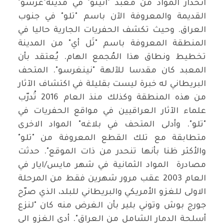
انحدار المواد من معبد "انينو" في مدينة"غرسو"
القديمة والمعروفة الآن باسم "تلو" في جنوب
العراق. وحيث تكشف الحفريات الجارية حاليا في
المنطقة المعروفة باسم "تَل أي" من المدينة
تخطيط ونطاق هذا المُجمع الهام. يُعتقد بأن
المعبد كان مقدسا للآلهة "نينغرسو". المتحف
البريطاني له خبرة ليست بقليلة في اكتشاف الآثار
من هذه المنطقة وكذلك منذ العام 2016 تُدرّب
علماء الآثار العراقيين في مواقع الحفريات في
"تلو". وأدلى المتحف في بلاغه" المواد الاخرى
متطابقة مع تلك القطع المعروفة من "تلو"
والأكثر ظنا بأنها تنحدر من ذات الموقع". حدثت
مصادرة المواد الثمانية في شهر مايس/ايار في
العام 2003 عقب مرور شهرين فقط من المرحلة
الاولى للغزو الأمريكي والبريطاني للبلد، الذي صرّح
جورج بوش وتوني بلير بأن الغرض منه كان "لنزع
أسلحة الدمار الشامل من العراق". أدى الغزو الى