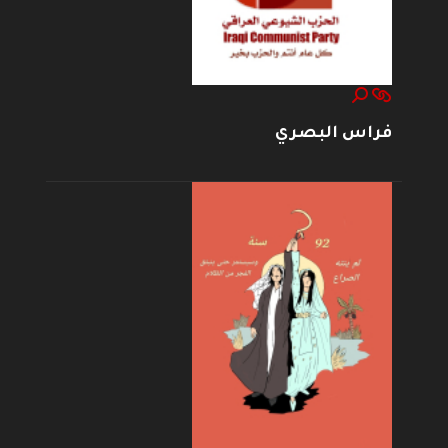
فراس البصري