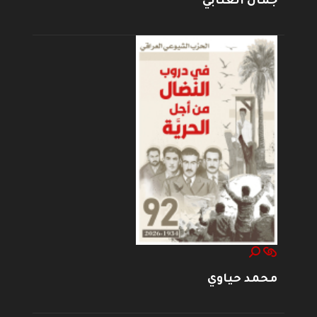
جمال العتابي
محمد حياوي