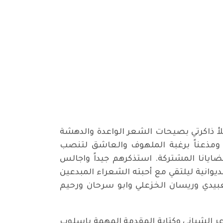
لأ ذاكرتي بصيحات الشعر الواعدة والدهشة
ومذعناً برغبة الملهوف والعاشق لتنصب
ايانا المشتركة. استذكرهم جيداً واجالس
ديوانية ليلتقي مع أحبته الشعراء المبدعين
بيدي وريسان الخزعلي وابو سرحان ورحيم
اعر الشباني وكتابة المقدمة المهمة باسلوب