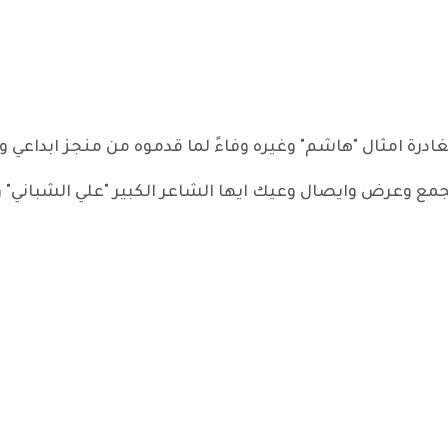
غادرة امثال "هاشم" وغيره وفاءً لما قدموه من منجز ابداعي و
ع وعرض وايصال وعيك ايها الشاعر الكبير "علي الشباني" 