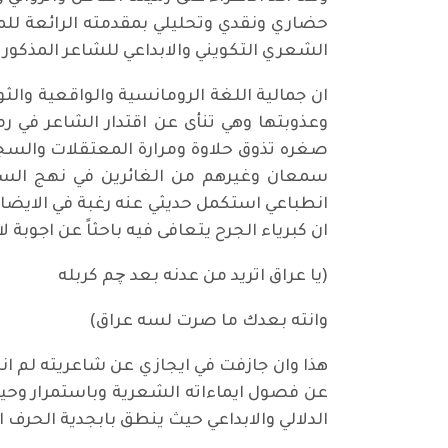
حضاري ونقدي وتحليلي بمقدمته الرائعة للمجم
الشعري التكويني والابداعي للشاعر المذكور آن
ان جمالية اللغة الرومانسية والواقعية وال
وعذوبتها وهي تنأى عن اقتدار الشاعر في رم
صغره تذوق حلاوة ومرارة المعتقلات والسجو
سمعان وغيرهم من الغائرين في نهج السيا
انطباعي استكمل حديثي عنه رغبة في الايضاح ا
ان كبرياء الجرح يتعافى فيه باحثاً عن اجوبة لا
(يا عراق اتريد من عدنه بعد چم كربله
وانته بعدك ما صرت لسه عراق)
هذا وان جازفت في ايجازي عن شاعريته لم انص
عن فصول ايماءاته الشعرية وباستمرار وحي
الدلالي والابداعي حيث ينطق بابجدية الحرف 