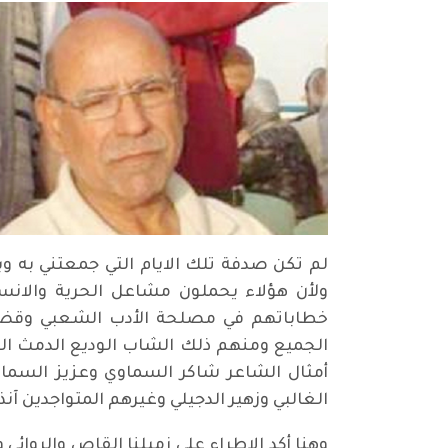
لم تكن صدفة تلك الايام التي جمعتني به و
ولأن هؤلاء يحملون مشاعل الحرية والان
خطاباتهم في مصلحة الأدب الشعبي وقضيتي 
الجميع ومنهم ذلك الشاب الوديع الدمث الخلق
أمثال الشاعر شاكر السماوي وعزيز السما
الغالبي وزهير الدجيلي وغيرهم المتواجدين آن
وهنا أكد الاطراء على زميلنا القاص والروائ