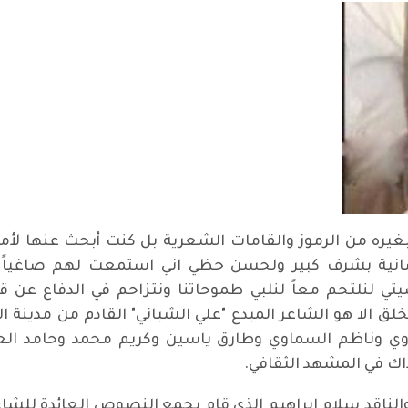
بغيره من الرموز والقامات الشعرية بل كنت أبحث عنها لأم
سانية بشرف كبير ولحسن حظي اني استمعت لهم صاغياً 
لنلتحم معاً لنلبي طموحاتنا ونتزاحم في الدفاع عن قض
 الا هو الشاعر المبدع "علي الشباني" القادم من مدينة ال
وي وناظم السماوي وطارق ياسين وكريم محمد وحامد الع
ذاك في المشهد الثقافي.
ي والناقد سلام ابراهيم الذي قام بجمع النصوص العائدة للش