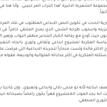
وعة الشعرية الاخيرة "هذا التراب المر حبيبي.. وأنا هنا ف
فاً.
ثورية اتحدت في تكوين النص الابداعي المطلوب في تلك المر
زيته واسلوب طرحه الشجي الذي يمنح المتلقي حافزاً في الك
ن حيث أودع مع رفاقه الكبار الشاعر مظفر النواب وزهير ال
سة الفكرية لمشروع ابداعي وثقافي وثوري باتجاه التغي
لاكثر فائدة ولست منحازاً لتجربته الابداعية التي فرضت عليّ 
سئلته المتكررة في اكثر عذاباته المتوالية والوديعة، فقوله مثل
ف ابداعه لأنه ذو منحى دلالي وابداعي وتعبوي.. وإن غادرن
ث انه يجد الموت اللامشروع قهراً يكون رافضاً بصيحاته 
الثوري المنطقي.