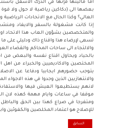
اما ماليتها فإنها في الدرك الاسفل باستثنا
بعضها الى (دكاكين رياضية لا حول ولا قوة 
العالي؟ وكذا الحال مع الاتحادات الرياضي
إذا كانت مشغولة بالسفر والايفاد ومنشغ
والمتخصصين بشؤون العاب هذا الاتحاد او ذا
تسعى لإرضاء هذا واقناع ذاك ودليلي على م
والالتجاء الى ساحات المحاكم والقضاء ال
بالحياد ويحاول اقناع نفسه والبعض من اه
المختصين والاكاديميين والخبراء من اهل ا
يتوجب حضورهم ايجابيا ودفاعا عن الاصلاح
والانتهازيين الذين وجدوا في هذه الاجواء
لانهم يستطيعوا العيش فيها والاستفادة م
موقفا في ساعات وايام مهمة كهذه لان الصر
ومتفرجا في صراع كهذا بين الحق والباطل و
للإصلاح هو اعتماد المخلصين والكفوئين وابع
المقال السابق: كل خميس... صراع حد الاشتباك
السابق