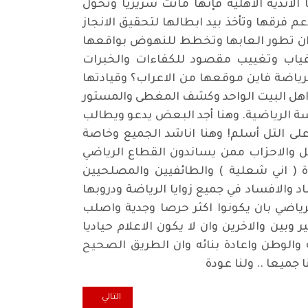
 الاندية الاهلية فإنها ماتت سريريا وتحول
 فرقها وتأخذ بيد ابطالها لتحقيق الانجاز
ا ان تطور العابها وتخطط للنهوض بواقعها
 غياب وتغييب مقصود للكفاءات والخبرات
لرياضة فاين موقعها من الاعراب؟ وقيادتها
 اهل البيت الواحد وكشف المغطى والمستور
 الرياضية. وهنا أجد البعض يدعو ويطالب
لى التل أسلم! وهنا اناشد الجميع وخاصة
تل والاحزاب ممن يساندون القطاع الرياضي
ة ( اني شعلية ) والطائفيين والمصلحيين
والافساد في جميع زوايا الرياضة ودروبها
ياضي بان يكونوا اكثر حرصا وجدية واصلب
ين والاخرين وان لا يكون الاعلام حياديا
 والوطن واعادة بنائه وان الطريق الصحيح
جميعا .. ولنا عودة
المقال التالي: خارج النسق... "أم 
التالي