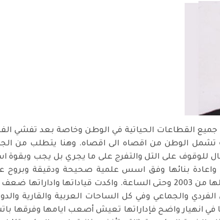
ي جميع القطاعات الحياتية في الوطن وخاصة بعد تفشي الف
 تشمل الوطن من اقصاه الى اقصاه. وهنا يتطلب من الجمي
جال للوقوف على التل والتفرج على ما يجري بل يجب وبقوة ا
 واعادة بنائها وفق اسس علمية صحيحة ودقيقة وبروح عر
وفشلت قياداتها بشكل واضح وجلي في عملها من 2003 وحتى الساعة. واكدت قي
لفردي والجماعي وفي كل الساحات العربية والقارية والدولي
نها في انهيار واضح فإداراتها تعيش أصعب ايامها وفرقها بات