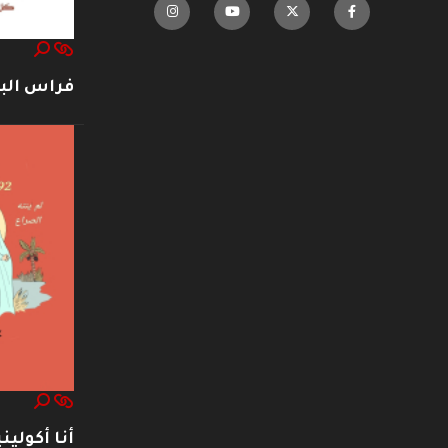
فراس ال
أنا أكوليني