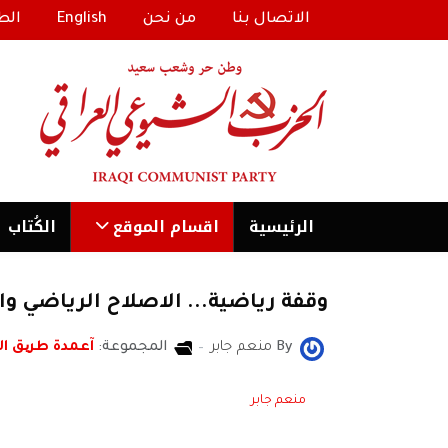
الاتصال بنا
من نحن
English
الط
الرئیسية
اقسام الموقع
الكُتاب
وقفة رياضية... الاصلاح الرياضي و
By
منعم جابر
المجموعة:
آعمدة طریق 
منعم جابر