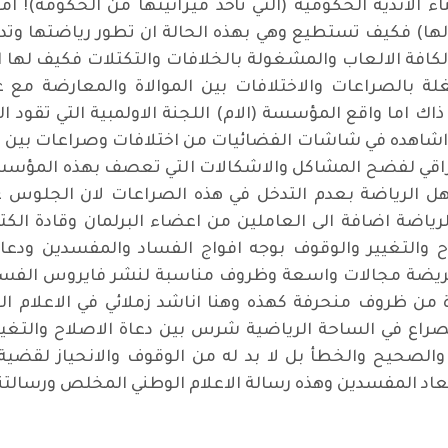
ء الاندية الحكومية (التي تأخذ ميزانيتها من الحكومة)! اما
لها) فكيف تستطيع وهي بهذه الحالة ان تطور رياضتها وتدعم
ة ولكافة الالعاب والمشغولة بالخلافات والتكتلات فكيف له
لة بالصراعات والاختلافات بين الموالاة والمعارضة مع
ك اما واقع المؤسسة (الام) اللجنة الاولمبية التي تقود ا
ا اشاهده في شاشات الفضائيات من اختلافات وصراعات بين
عراقي لفضح المشاكل والاشكالات التي تعصف بهذه المؤسسة
ل الرياضة بعدم التدخل في هذه الصراعات لان الجلوس ع
لرياضة اضافة الى العاملين من اعضاء البرلمان وقادة الك
 والتغيير والوقوف بوجه افواج الفساد والمفسدين ودعا
 المريضة مجالات واسعة وظروف مناسبة لنشر فايروس الفساد 
ن ظروف منحرفة كهذه وهنا اناشد زملائي في الاعلام الر
اع في الساحة الرياضية شرس بين دعاة الاصلاح والتغيير وب
الصحيح والخطأ بل لا بد له من الوقوف والانحياز لقضية
اد المفسدين وهذه رسالة الاعلام الوطني المخلص ورسالتنا 