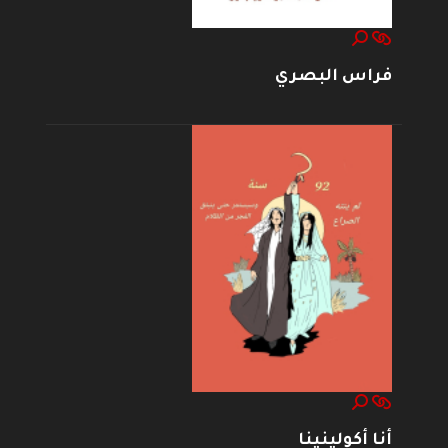
فراس البصري
أنا أكولينينا