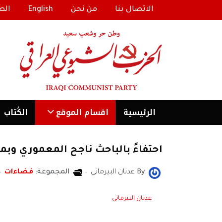
الاتصال بنا
من نحن
English
الط
الرئیسية
اقسام الموقع
الكُتاب
احتفاءً بالباحث ناجح المعموري وبمن
By
عدنان البيرماني
المجموعة:
فضاءات
عدنان البيرماني