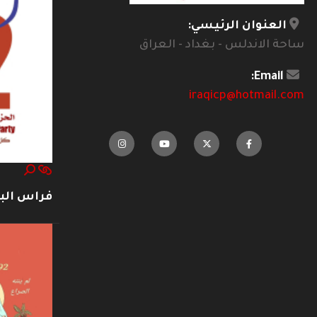
العنوان الرئيسي:
ساحة الاندلس - بغداد - العراق
Email:
iraqicp@hotmail.com
فراس ال