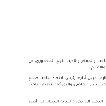
احث والمفكر والأديب ناجح المعموري، في
لاميين، أدارها رئيس الاتحاد الباحث صلاح
السعيد، واستهلها بإطلاع الحاضرين على قرار مجلس محافظة بابل المتخذ في جلسته المنعقدة بتاريخ 26 نيسان الماضي، والذي أفاد بتكريم الباحث
لبحث التاريخي والكتابة الأدبية، التي أصدر