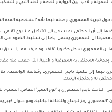
لمعرفة والأدب، بين الرواية والقصة والنقد الأدبي والتشك
 حول تجربة المعموري، وصفه فيها بأنه "الشخصية الفذة الت
 فيها إلى أن المحتفى به يسعى الى تشكيل مشروع ثقافي يهتم
 مضيفا ان المعموري يسعى أيضا إلى تسليط الضوء على الم
ها ان المعموري سجل حضورا ثقافيا ومعرفيا مميزا، سبق به 
 إمكانية المحتفى به المعرفية والأدبية، التي جعلت منه مفخ
رق فيها إلى علمية ناجح المعموري، وثقافته الواسعة. تلا
محتفى به وبمنجزه الإبداعي.
، الباحث ناجح المعموري بـ "لوح التميز" الثقافي، الممنوح
"المعموري رمز للإبداع وللثقافة البابلية، وهو عنوان كبير ي