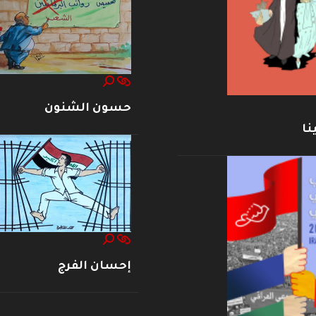
حسون الشنون
نا
إحسان الفرج