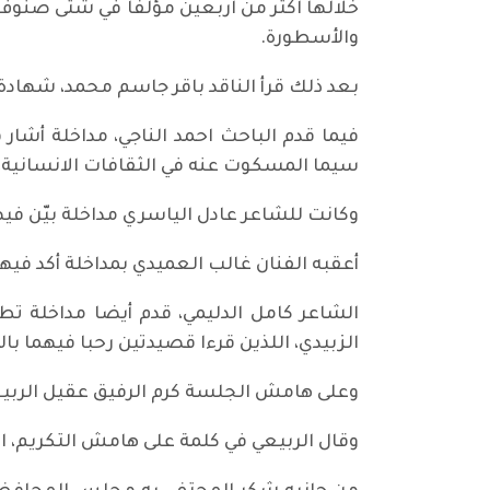
خلالها اكثر من اربعين مؤلفا في شتى صنوف ا
والأسطورة.
بعد ذلك قرأ الناقد باقر جاسم محمد، شهادة
فيما قدم الباحث احمد الناجي، مداخلة أشار
سيما المسكوت عنه في الثقافات الانسانية،
وكانت للشاعر عادل الياسري مداخلة بيّن في
أعقبه الفنان غالب العميدي بمداخلة أكد فيها
الشاعر كامل الدليمي، قدم أيضا مداخلة تط
الزبيدي، اللذين قرءا قصيدتين رحبا فيهما بال
وعلى هامش الجلسة كرم الرفيق عقيل الربيعي
وقال الربيعي في كلمة على هامش التكريم، ان 