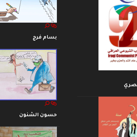
بسام فرج
بصري
حسون الشنون