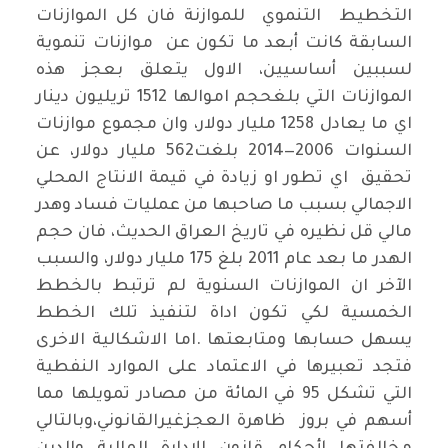
التخطيط التنموي للموازنة فان كل الموازنات
السابقة كانت أبعد ما تكون عن موازنات تنموية
لسببين أساسيين، الاول يتعلق بعجز هذه
الموازنات التي بلغحجم اموالها 1512 تريليون دينار
اي ما يعادل 1258 مليار دولار، وان مجموع موازنات
السنوات 2006—2014 بلغت562 مليار دولار، عن
تحقيق اي تطور او زيادة في قيمة الانتاج المحلي
الاجمالي بسبب ما صاحبها من عمليات فساد وهدر
مالي قل نظيره في تاريخ العراق الحديث، فان حجم
الهدر ما بعد عام 2011 بلغ 175 مليار دولار، والسبب
الآخر ان الموازنات السنوية لم ترتبط بالخطط
الخمسية لكي تكون اداة لتنفيذ تلك الخطط
يسهل حسابها ومتابعتها .اما الاشكالية الاخرى
فتجد تعبيرها في الاعتماد على الموارد النفطية
التي تشكل 95 في المائة من مصادر تمويلها مما
أسهم في بروز ظاهرة العجزغيرالقانوني،وبالتالي