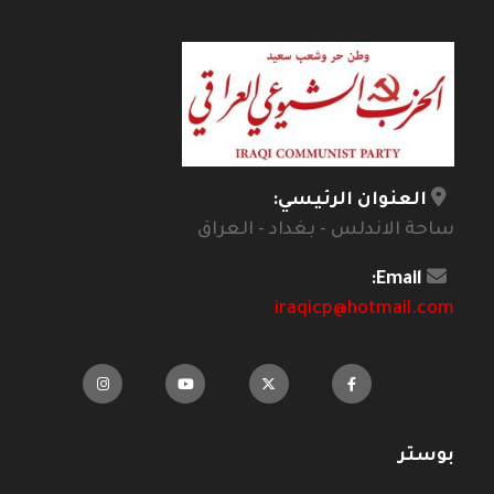
العنوان الرئيسي:
ساحة الاندلس - بغداد - العراق
Email:
iraqicp@hotmail.com
بوستر