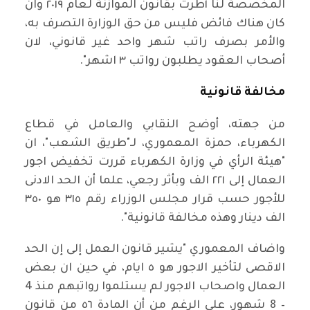
المخصصة لنا أطرت بقانون الموازنة لعام ٢٠١٩ وان
كان هناك فائض فليس من حق الوزارة التصرف به،
والأمر بصرف راتب شهر واحد غير قانوني، لان
أصحاب العقود يطلبون رواتب ٣ اشهر".
مخالفة قانونية
من جهته، أوضح النقابي والعامل في قطاع
الكهرباء، حمزة المعموري، لـ"طريق الشعب"، ان
"هيئة الرأي في وزارة الكهرباء قررت تخفيض اجور
العمال إلى ٢٢١ الف وبأثر رجعي، علما أن الحد الادنى
للأجور حسب قرار مجلس الوزراء رقم ٣١٥ هو ٣٥٠
الف دينار وهذه مخالفة قانونية".
واضاف المعموري "يشير قانون العمل إلى إن الحد
الاقصى لتأخير الاجور هو ٥ ايام، في حين ان بعض
العمال واصحاب الاجور لم يستلموا رواتبهم منذ 4
– 8 شهور، على الرغم من أن المادة ٥٦ من قانون