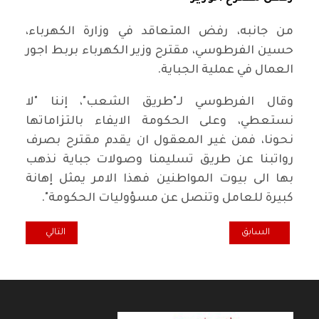
من جانبه، رفض المتعاقد في وزارة الكهرباء،
حسين الفرطوسي، مقترح وزير الكهرباء بربط اجور
العمال في عملية الجباية.
وقال الفرطوسي لـ"طريق الشعب"، إننا "لا
نستعطي، وعلى الحكومة الايفاء بالتزاماتها
نحونا، فمن غير المعقول ان يقدم مقترح بصرف
رواتبنا عن طريق تسليمنا وصولات جباية نذهب
بها الى بيوت المواطنين فهذا الامر يمثل إهانة
كبيرة للعامل وتنصل عن مسؤوليات الحكومة".
المقال السابق: الشيخ عبد الكريم الماشطة أحد رواد التنوير في العراق
المقال التالي: تر
السابق
التالي