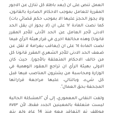
العمل تنص على ان (يعد باطلا كل تنازل عن الاجور
المقررة للعامل بموجب الاحكام الصادرة بالقانون،
ولا يجوز الحجز عليها الا بموجب حكم قضائي بات)
كما نصت المادة ٦٢ على ان (لا يجوز ان يقل الحد
الادنى لأجر العامل عن الحد الأدنى للأجر المقرر
قانونا) وهذه مخالفة اخرى في قرار هيئة الرأي فيما
نصت المادة ٦٤ على ان (يعاقب بغرامة لا تقل عن
ضعف الحد الادنى للأجر الشهري المقرر قانونا كل
من خالف الاحكام المتعلقة بالأجور). حيث كان
الاولى بهيئة الرأي ان تراجع العقود الوهمية في
الوزارة ومحاسبة من يشترون المناصب فيها قبل
كل شيء، وبالتالي، عليها مراجعة قراراتها
المجحفة بحق العمال".
ولفت النقابي المعموري، إلى أن "المشكلة الحالية
ليست متعلقة بالمعينين الجدد فقط، لأن ٨٧٤٣
موظف تم التعاقد معه منذ 14 عام ولم يتم