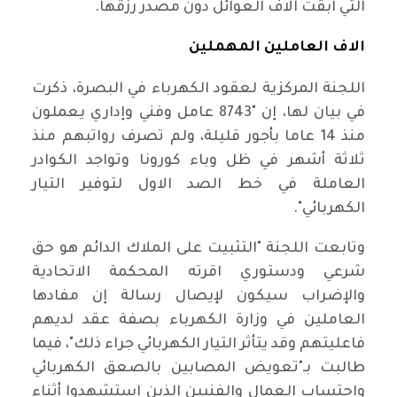
التي ابقت الاف العوائل دون مصدر رزقها.
الاف العاملين المهملين
اللجنة المركزية لعقود الكهرباء في البصرة، ذكرت
في بيان لها، إن "8743 عامل وفني وإداري يعملون
منذ 14 عاما بأجور قليلة، ولم تصرف رواتبهم منذ
ثلاثة أشهر في ظل وباء كورونا وتواجد الكوادر
العاملة في خط الصد الاول لتوفير التيار
الكهربائي".
وتابعت اللجنة "التثبيت على الملاك الدائم هو حق
شرعي ودستوري اقرته المحكمة الاتحادية
والإضراب سيكون لإيصال رسالة إن مفادها
العاملين في وزارة الكهرباء بصفة عقد لديهم
فاعليتهم وقد يتأثر التيار الكهربائي جراء ذلك"، فيما
طالبت بـ"تعويض المصابين بالصعق الكهربائي
واحتساب العمال والفنيين الذين استشهدوا أثناء