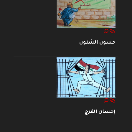
حسون الشنون
إحسان الفرج