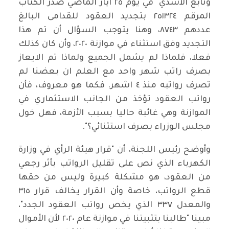
وتابع الأسدي "في يوم ٢٥ ايار الماضي صدر الكتاب
المرقم ٢٥١٣٢٤ بتجديد العقود للقدامى البالغ
عددهم ٨٧٤٣، وهنا يتوجب السؤال أن تم هذا
التجديد وفق استثناء في موازنة ٢٠٢٠، وأن كان كذلك
فعلا، فلماذا لم يشمل الجميع ولماذا تم الايعاز
بصرف راتب شهر واحد مع العلم ان بعضنا لم
تصرف رواتبه منذ ٤ اشهر. فكما هو معروف، فأن
رواتب العقود تؤخذ من الجانب الاستثماري في
الموازنة وهي غائبة حاليا بسبب الأزمة، فهل خول
مجلس الوزراء بصرف استثنائي؟".
وأوضح رئيس اللجنة، أن "قرار هيئة الرأي في وزارة
الكهرباء الذي نص على تقليل الرواتب بأثر رجعي
من العقود، هو مشكلة كبيرة وليس من حقها
قطع الرواتب، خاصة وأن القرار يخالف قرار ٣١٥
والمعدل ٣٣٧ الذي يخص رواتب العقود الجدد"،
مبينا "طالبنا بتثبيتنا في موازنة عام ٢٠٢٠ لأن الأموال