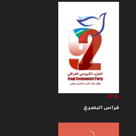
فراس البصري