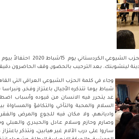
اقامت منظمتا الحزب الشيوعي العر
دينة لينشوبنك. بعد الترحيب بالحضور، وقف الحاضرون دقيقة
وجاء في كلمة الحزب الشيوعي العراقي التي القاه
شباط يوما تتذكره الأجيال باعتزاز وفخر، ونبراسا
غد يتحرر فيه الانسان من قيوده وأسباب اضطها
السلام والمحبة والتآخي والتكافؤ والمساواة ب
واديانهم، ولا مكان فيه للجوع والمرض والفقر 
وصارم وحازم وسلام عادل والحيدري والعبلي وجو
ساروا على درب الآلام غير هيابين، ونتذكر باعتزا