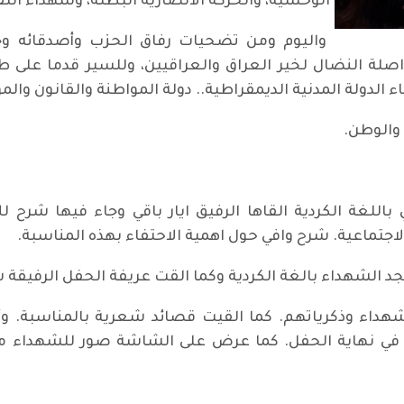
الوحشية، والحركة الانصارية البطلة، وشهداء انت
واليوم ومن تضحيات رفاق الحزب وأصدقائه وجما
صلة النضال لخير العراق والعراقيين، وللسير قدما على
دولة المدنية الديمقراطية.. دولة المواطنة والقانون والم
والوطن.
للغة الكردية القاها الرفيق ايار باقي وجاء فيها شرح ل
جتماعية. شرح وافي حول اهمية الاحتفاء بهذه المناسبة.
د الشهداء بالغة الكردية وكما القت عريفة الحفل الرفيقة شل
داء وذكرياتهم. كما القيت قصائد شعرية بالمناسبة. و
 في نهاية الحفل. كما عرض على الشاشة صور للشهداء مع