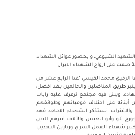
اقي والحزب الشيوعي الكردستاني يوم 15شباط 2020 احتفالاً بيوم الشهيد الشيوعي، و بحضور عوائل الشهداء
 صمت على ارواح الشهداء الابرار.
ا الرفيق محمد القيسي "غدا الرابع عشر من
 ينير طريق المناضلين والحالمين بغد افضل،
ده، ويبنى فيه مجتمع ترفرف عليه رايات
ين أبنائه على اختلاف قومياتهم وطوائفهم
والاغتراب. نستذكر الشهداء الاماجد فهد
رج تلو وأبو العيس والآلاف غيرهم الذين
ز كبير شهداء العمل السري وزنازين التعذيب