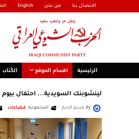
الاتصال بنا
من نحن
English
الط
الرئیسية
اقسام الموقع
الكُتاب
لينشوبنك السويدية... احتفال بيوم
By
قسم الاخبار
المجموعة:
فضاءات