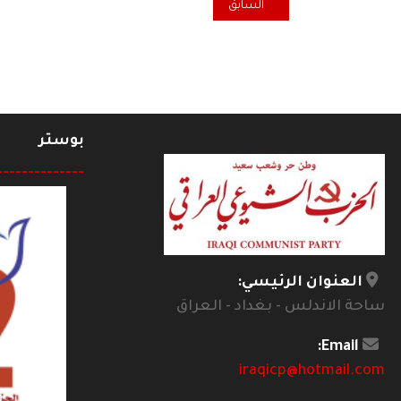
المقال السابق: في ذكرى 8 شباط الأسود - وميض النار تحت رماد انقلاب العار
السابق
بوستر
--------------
العنوان الرئيسي:
ساحة الاندلس - بغداد - العراق
Email:
iraqicp@hotmail.com