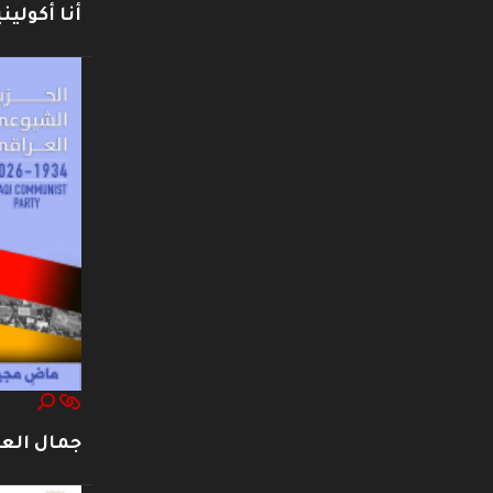
أنا أكوليني
جمال العت