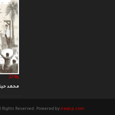
محمد حيا
l Rights Reserved. Powered by
iraqicp.com