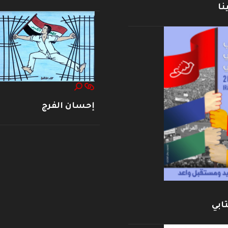
نا
إحسان الفرج
ابي