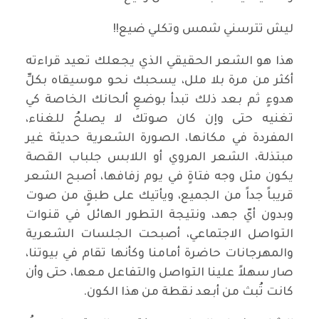
ليش تترسني شمس وتكلي ضيع!!
هذا هو الشعر الحقيقي الذي يجعلك تعيد قراءته
أكثر من مرة بلا ملل، يسحبك نحو موسيقاه بكلِّ
هدوءٍ ثم بعد ذلك تبدأ بوضعِ ألحانك الخاصة كي
تغنيه حتى وإن كان صوتك لا يصلحُ للغناء،
المفردة في مكانها، الصورة الشعرية حديثة غير
مبتذلة، الشعر المروي أو اللابس جلباب القصة
يكون مثل وجه فتاةٍ في يوم زفافها، أصبح الشعر
قريباً جداً من الجميع، ويأتيك على طبقٍ من صوت
وبدون أيّ جهد، ونتيجة التطور الهائل في قنوات
التواصل الاجتماعي، أصبحت الجلسات الشعرية
والمهرجانات حاضرة أمامنا وكأنها تقام في بيوتنا،
صار سهلاً علينا التواصل والتفاعل معها، حتى وأن
كانت تُبث من أبعد نقطة من هذا الكون.