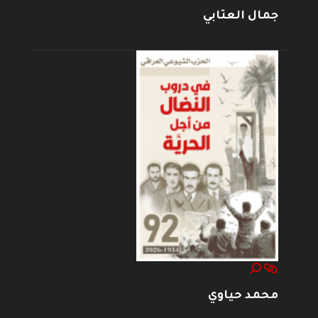
جمال العتابي
محمد حياوي