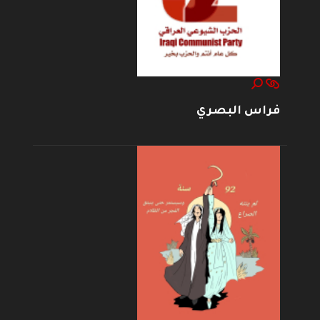
فراس البصري