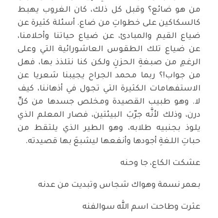
من هو ضائع؟ وقبل كل ذلك، كان الغروب يهبط
كالسكاكين على خطواتِ من ضاع. أسئلة كثيرة عن
ضياع القيم والمبادئ، عن ضياع حياتنا وأحلامنا،
عن ضياع تلك الطقوس العاشورائية التي وعلى
الرغمِ من صبغةِ الحزنِ ولكن كنا نتلذذ بها، فهل
من جواب!؟ ربما محمد الجراح يجيبنا شعريا عن
الاستفهامات الكثيرة التي تجول في أذهاننا، كيف
لا. وهو طبيب القصيدة ومخلص جسدها من كلِّ
درن، وذلك لأنَّه جرّبَ البيئتين، فصار المعلم الذي
يلوذ بجنبيه طلابه، وهو الطير الذي يلتقط من
حباتِ اللغةِ أجودها وأنفعها ليشبعَ بها قصيدته.
عشكت الكاع، جا وحنه
بعمر نسمة وهواك شجاس وتبديت من عدنه
عثرت وطاحت اسم الله سوالفنه