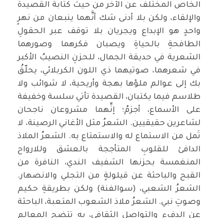
الخاص المختلف عن الآخر من حيث كتابة القصيدة
والإلقاء، ولكن بلا أدنى شك أنَّهما ينبعان من نهرٍ
واحدٍ هو الإبداع ويجريان بلا توقف عبر الحقولِ
الطافحةِ بالحياةِ ويصبان فكرهما وصورهما
الشعرية في حديقة الجمال، للحزنِ النصيبُ الأكبر
في شعرهما، صوتيهما ذي اللون الكربلائي، يحلّقُ
بك إلى عوالم ملؤها بهجة وأريحية، لا شوائب ولا
طلاسم فيما يكتبان، القصيدة تأتي سلسة وخفيفة
على الأسماع، أجزمُ؛ إنِّهما مشروعان ناجحان
لشاعرين حقيقيين. الشعرُ مثل الأغاني الرصينة، لا
تَمل من الاستماع له والاستمتاع به. الشعرُ الملاذ
الدافئ للقلوبِ المتأججة بالعشق وللارواح
المنغمسة بحزنها الشفيف الندي، النافرة من
القبح والباحثة عن قيلولةٍ من التجلي والانصهار.
الشعرُ الشعبي، (سوالفنة) ولكن بطريقةِ حكيم
وصوتِ نبي. الشعرُ ملاذ الشعوب المتعبة، الباحثة
عن الدفء والتواصل الثقافي، به تتضح المعالم