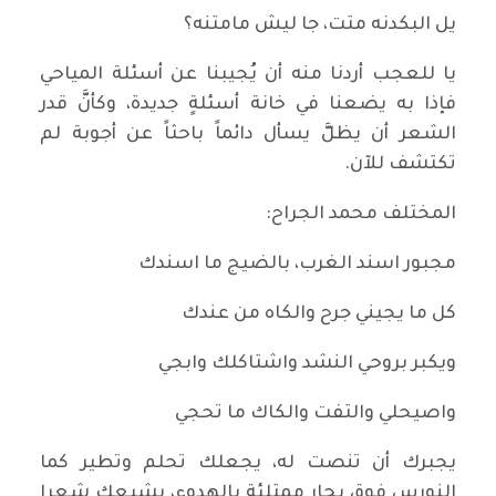
يل البكدنه متت، جا ليش مامتنه؟
يا للعجب أردنا منه أن يُجيبنا عن أسئلة المياحي
فإذا به يضعنا في خانة أسئلةٍ جديدة، وكأنَّ قدر
الشعر أن يظلَّ يسأل دائماً باحثاً عن أجوبة لم
تكتشف للآن.
المختلف محمد الجراح:
مجبور اسند الغرب، بالضيج ما اسندك
كل ما يجيني جرح والكاه من عندك
ويكبر بروحي النشد واشتاكلك وابجي
واصيحلي والتفت والكاك ما تحجي
يجبرك أن تنصت له، يجعلك تحلم وتطير كما
النورس فوق بحارٍ ممتلئةٍ بالهدوء، يشبعك شعرا