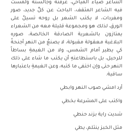
الشاعر ضياء المياحي، عرفته وجالسته ولمستُ
فيه الشاعر المثقف، الباحث عن كلِّ جديد، صور
ومفردات، لا يكتب الشعر بل روحه تسيلُ على
الورق، لذلك هو ومجموعة قليلة معه من الشعراء
يمتازون بالشعرية الصادقة الخالصة، صوره
البلاغية معقولة مقبولة، لا يصنعُ من النهرِ أجنحةً
كي يطير أمام الشمس، ولا من الغيمةِ بساطاً
للرحيل، بل باستطاعتهِ أن يكتب ما شاء على ذلك
النهر حتى وإن اختفى ما كتبه، وعن الغيمةِ باعتبارها
ساقية.
أرد امشي صوب النهر وابطي
واكتب على المشرعة بخطي
شديت راية بزند حنطي
مثل الخبز ينثلم، يطي