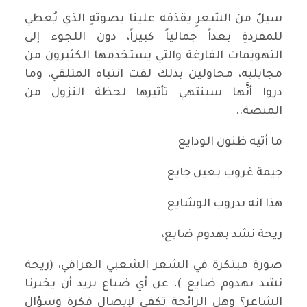
سيلٌ من الشعرِ يقذفه علينا بصوتهِ الذي يُعطي
للمفردةِ بعداً جمالياً كبيراً، دون اللجوء إلى
التهويمات الفارغة والتي يستخدمها الكثيرون من
مجايليه، محاولين بذلك لفت انتباه المتلقي، وما
دروا أنَّها سينتهي تأثيرها لحظة النزول من
المنصة..
ما أتيه ظنون الودايع
جيمة غروب بعين جايع
هذا انه بدروب الوشايع
ريحة نشد بهدوم ضايع،
صورة مبتكرة في الشعر الشعبي العراقي، (ريحة
نشد بهدوم ضايع )، عن أي ضياع يريد أن يخبرنا
الشاعر؟ وهل الرائحة تكفي لإيصال فكرة وسؤال