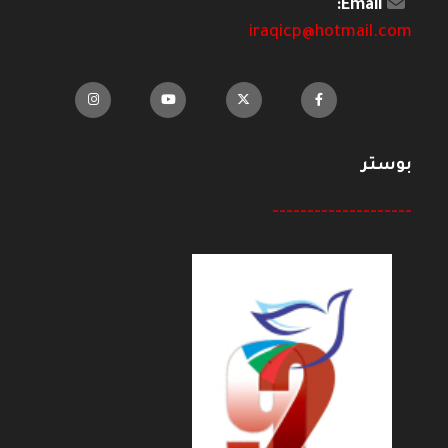
Email:
iraqicp@hotmail.com
بوستر
--------------------