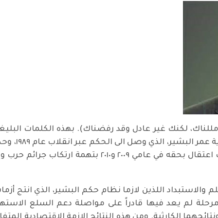
نت عادلا فقد مللناك، لكنك غير عادل وقد رفضناك). بهذه الكلمات
الموقف الشعب
للمحكمة الجنائية الدولية ان أصدرت مذكرات اعتقال بحقه 
والاستبداد اللذين لازما نظام حكم البشير، الذي انتج أزمات 
رحلة لم يعد فيها قادراً على مواصلة دعم السلع الاستهل
ائجهما الكارثية. ومن هذه النتائج الازمة الاقتصادية المتفاق