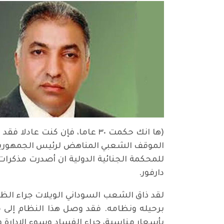
(ها انك حكمت ٣٠ عاما، فإن ك
دارفور.
لقد ذاق الشعب السوداني الويلات جراء الظلم 
برحيله ونظامه. فقد وصل هذا النظام إلى م
بأسعار مناسبة، جراء الفساد وسوء الإدارة ونت