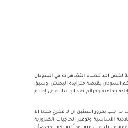
 البليغة لخص احد خطباء التظاهرات في السودان
ي المناهض لرئيس الجمهورية عمر البشير، الذي وصل الى الحكم عبر انقلاب عام ١٩٨٩، وحكم السودان بقبضة متزايدة البطش. وسبق
في عامي ٢٠٠٩ و٢٠١٠ بتهمة ارتكاب جرائم حرب وإبادة جماعية وجرائم ضد الإنسانية في إقليم
بدا جليا بمرور السنين ان لا مخرج منها الا
اكية الأساسية وتوفير الحاجيات الضرورية
مة، في بلد قيل عنه يوماً إنه يكفي وحده، أن