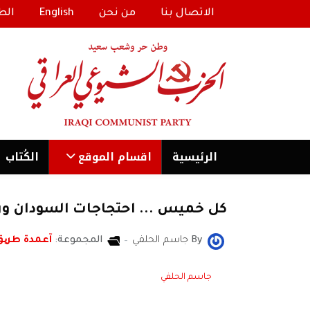
الاتصال بنا
من نحن
English
الط
الرئیسية
اقسام الموقع
الكُتاب
كل خميس ... احتجاجات السودان وره
By
جاسم الحلفي
المجموعة:
آعمدة طری
جاسم الحلفي