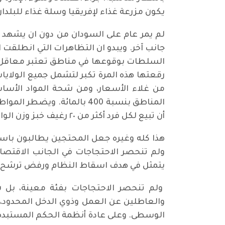
يكون مزرعة غذاء لإفريقيا وسلة غذاء للبلدان
لم يمر عام على السودان من دون ان يشهد اح
جانب آخر. ويبدو ان التظاهرات التي انطلقت 
السلطات بوقوعها في مناطق تعتبر معاقل ل
رقعتها هذه المرة تكبر لتشمل جميع الولاي
المناطق بنسبة 400 بالمائ
أن تبيع لكل فرد أكثر من ٢٠ رغيف خبز وزن الواحد منها ٧٠ غراماً! ومن جهة أخرى يجد المواطنون صعوبة في الحصول على النقد من البنوك.
هذا كله وغيره جعل المحتجين يطالبون باسق
ولم تنحصر الاحتجاجات في الجانب الاقتصاد
يتمثل في هدف اسقاط النظام ورفض ترشح الب
ولم تنحصر الاحتجاجات بفئة معينة، بل شم
والعاطلين عن العمل وذوي الدخل المحدود،
الوسطى. وعلى عادة أنظمة الحكم المستبدة،