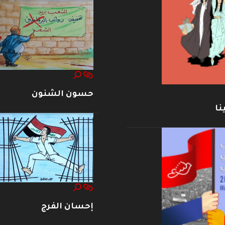
حسون الشنون
نا
إحسان الفرج