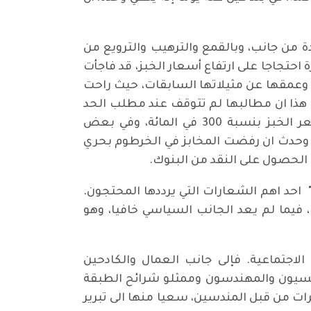
ة من جانب، وبالقمع والترهيب والترويع من
احتجاجا على ارتفاع أسعار الخبز، قد فاجأت
وعمقها عن مثيلاتها السابقات، حيث راحت
 هذا ان مطالبها لم تتوقف عند مطلب الحد
من غلاء الأسعار، ومن شحة المواد الأساسية والضرورية للمعيشة وارتفاع أسعارها، حيث ارتفع سعر الخبز بنسبة 300 في المائة، وفي بعض
ابز. بل وحدث ان رفضت المخابز في الخرطوم بحري
احد اهم الشعارات التي يرددها المحتجون.
 فيما لم يعد الجانب السياسي خافيا، وهو
لاجتماعية. فإلى جانب العمال والكادحين
ريسيون والمهندسون وممثلو شرائح الطبقة
ت من قبل المندسين، سعيا منها الى تبرير