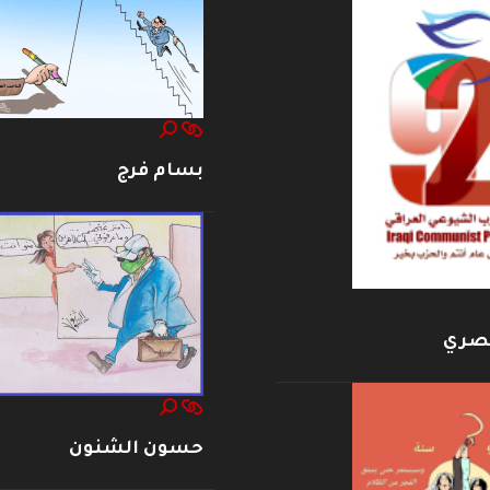
بسام فرج
بصري
حسون الشنون