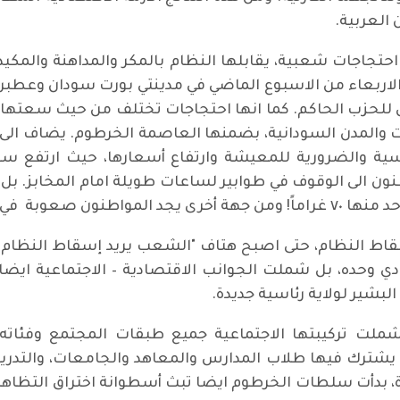
 العربية.
تجاجات شعبية، يقابلها النظام بالمكر والمداهنة والمكيد
الاربعاء من الاسبوع الماضي في مدينتي بورت سودان وعطبرة 
لحزب الحاكم. كما انها احتجاجات تختلف من حيث سعتها 
ات والمدن السودانية، بضمنها العاصمة الخرطوم. يضاف الى
ة. ويضطر المواطنون الى الوقوف في طوابير لساعات طويلة امام المخ
اط النظام، حتى اصبح هتاف "الشعب يريد إسقاط النظام" 
ي وحده، بل شملت الجوانب الاقتصادية – الاجتماعية ايضا،
شير لولاية رئاسية جديدة.
لت تركيبتها الاجتماعية جميع طبقات المجتمع وفئاته ا
 يشترك فيها طلاب المدارس والمعاهد والجامعات، والتد
 بدأت سلطات الخرطوم ايضا تبث أسطوانة اختراق التظاهرا