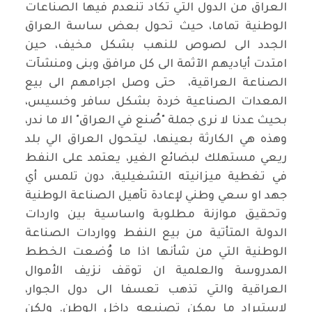
العراق من الدول التي تكاد تنعدم فيها الصناعات
الوطنية تماما، حيث تحول بعض ساسة العراق
الجدد الى لصوص للنهب بشكل مخيف، حين
امتدت أياديهم الآثمة الى كل مرافق وبنى ومنشآت
الصناعة العراقية، حتى وصل اجرامهم الى بيع
المعدات الصناعية خردة بشكل سافر وخسيس،
بحيث عدنا لا نرى جملة "صُنع في العراق" الا ما ندر،
وهذه هي الكارثة بعينها، ليتحول العراق الي بلد
ريعي مستهلك لبضائع الغير، يعتمد على النفط
في تغطية ميزانيته التشغيلية، دون تلمس أي
جهد او سعي وطني لإعادة تأهيل الصناعة الوطنية
وتحقيق موازنة مطلوبة واساسية بين واردات
الدولة المتأتية من بيع النفط وواردات الصناعة
الوطنية التي من شأنها اذا ما وُضعت الخطط
المدروسة والعلمية ان توقف نزيف الأموال
العراقية والتي تذهب تعسفا الى دول الجوار،
لاستيراد ما يمكن تصنيعه داخل الوطن. ولكن