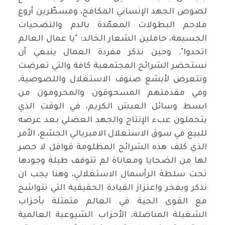
لصوص الجهد الإنساني المكافح، ومسطّرين أروع
ملاحم البطولات المعمّدة بالدم والتضحيات
الجسيمة، حاملين الشعار الخالد: "يا عمال العالم
اتحدوا". وحين نذكر مفردة العمال ينبغي أن
نستحضر الشرائح المجتمعية كافة والتي تعرضت
وتتعرض لأبشع صنوف الاستغلال واللصوصية،
وفي مقدمتهم المسحوقون والمحرومون من
ابسط وسائل العيش الكريم، في الوقت الذي
يتحملون عبء الإنتاج والجهد العضلي بعد عرضه
للبيع في سوق الاستغلال الامبريالي الجشع، الأمر
الذي كلف هذه الشرائح المظلومة قوافل لا حصر
لها من الضحايا ومعاناة لم تتوقف طيلة وجودها
تحت سلطة الرأسمال الاستغلالي، وهنا يجب ان
نذكر وبفخر واعتزاز القيادة الحقيقية التي تتواشج
مع القوى الحية في العالم متمثلة بأحزاب
الشغيلة المناضلة، الأحزاب الشيوعية العالمية