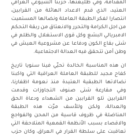
المقدامة، وفي طليعتها، حزبنا الشيوعي العراقي
العتيد، الذي قدم الاعداد الهائلة من القرابين،
انتصارا لفكر الطبقة العاملة ونضالها المستميت
من اجل الكرامة والتحرر والانعتاق من ربقة التحكم
الامبريالي البشع وكل قوى الاستغلال والظلم في
شتى بقاع الكون ودفاعا عن مشروعية العيش في
وطن آمن تتحقق فيه العدالة الاجتماعية.
ان هذه المناسبة الخالدة تحيّي فينا سنويا تاريخ
كفاح مجيد للطبقة العاملة العراقية التي واكبنا
نضالاتها الطبقية العتيدة منذ نعومة اظفارنا،
وفي مقارعة شتى صنوف التجاوزات وقدمت
القرابين تلو القرابين من الشهداء ودعاة الحق
والعدالة، ولكن وللأسف مرّت هذه الطبقة
المناضلة في ظروف قاسية من المحن والفواجع
والاقصاء بسبب الأنظمة القمعية المتلاحقة التي
تعاقبت على سلطة القرار في العراق، وكان حزب