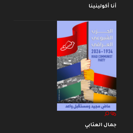
أنا أكولينينا
جمال العتابي