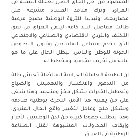
المقصود من اجل الحاق الضرر بعجلة التنمية في
العراق، وترك منافذ الفساد مشرعة على
مصاريعها وتبديدا للثروة الوطنية بصيغ مرعبة
طالت مفاصل البلد كافة، ليبقى العراق في نفق
التخلف والتردي الاقتصادي والصناعي والاجتماعي
الذي يخدم مساعي الفاسدين وفلول اللصوص
الخونة للوطن والناس، ليظل الحال على ما هو
عليه من تخريب مقصود ومخطط له.
ان الطبقة العاملة العراقية المناضلة تعيش حالة
من التدهور والانكسار والتهميش والضياع
وتعطيل القدرات بشكل مخزٍ ومتعمد، وهنا ينبغي
على من يعنيه هذا الأمر، التحرك بوطنية صادقة
وبشكل ملح وعاجل لتغيير واقع الحال المتردي،
وهذا يتطلب جهودا كبيرة من لدن الوطنيين الأحرار
وإيقاف المحاولات المشبوهة لقتل الصناعة
الوطنية في العراق.