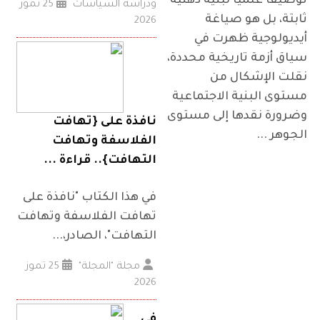
توصيفًا علميًا لبنية ذهنية
ودراسة السياسات
25 تموز
ثابتة، بل هو صياغة
2026
أيديولوجية ظهرت في
سياق أزمة تاريخية محددة،
نقلت الإشكال من
مستوى البنية الاجتماعية
وضرورة نقدها إلى مستوى
نافذة على {تهافت
الجوهر ...
الفلاسفة وتهافت
التهافت}.. قراءة ...
في هذا الكتاب "نافذة على
تهافت الفلاسفة وتهافت
التهافت"، الصادر،...
مجلة "المجلة"
25 تموز
2026
في