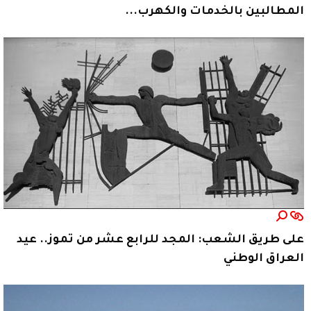
المطالبين بالخدمات والكهرب...
على طريق الشعب: المجد للرابع عشر من تموز.. عيد
العراق الوطني