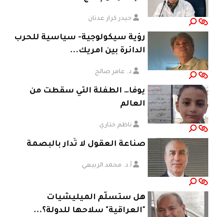
حيدر كرار عدنان
رؤية سيكولوجية- سياسية للحرب
الدائرة بين امريك...
د. عامر صالح
يوفا… الطفلة التي سقطت من
العالم
ناظم ختاري
صناعة العقول لا تُدار بالبصمة
أ.د. محمد الربيعي
هل ستسلّم الميليشيات
"العراقية" سلاحها للدولة؟...