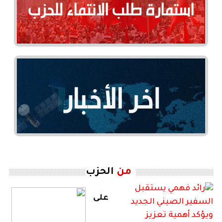
من
الحزب
على