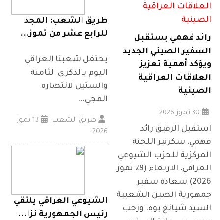
طريق الشعب: المجد
للرابع عشر من تموز...
رائد فهمي يستقبل
السفير الصيني الجديد
يحتفل شعبنا العراقي
ويؤكد أهمية تعزيز
اليوم بالذكرى الثامنة
العلاقات العراقية
والستين لانتصاره
الصينية
المجي...
30 تموز 2026
طريق الشعب
13 تموز
استقبل الرفيق رائد
2026
فهمي، سكرتير اللجنة
المركزية للحزب الشيوعي
العراقي، الاربعاء (29 تموز
2026) سعادة سفير
جمهورية الصين الشعبية
الشيوعي العراقي يلتقي
السيد شيانغ بوه. ورحب
رئيس الجمهورية نزا...