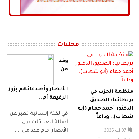
محليات
وفد
من
الأنصار وأصدقائهم يزور
منظمة الحزب في
الرفيقة أم...
بريطانيا: الصديق
الدكتور أحمد حمام (أبو
في لفتة إنسانية تعبر عن
شهاب).. وداعاً
أصالة العلاقات بين
الأنصار، قام عدد من ا...
07 آب 2026