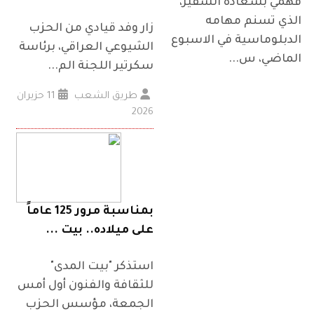
فهمي بسعادة السفير،
الذي تسنم مهامه
زار وفد قيادي من الحزب
الدبلوماسية في الاسبوع
الشيوعي العراقي، برئاسة
الماضي، س...
سكرتير اللجنة الم...
طريق الشعب
11 حزيران
2026
بمناسبة مرور 125 عاماً
على ميلاده.. بيت ...
استذكر "بيت المدى"
للثقافة والفنون أول أمس
الجمعة، مؤسس الحزب