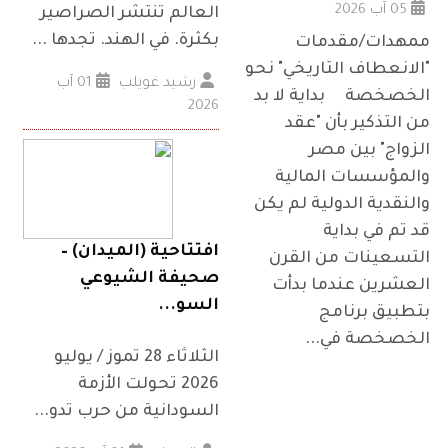
05 آب 2026
العالم تنتشر الصراصير
بكثرة. في الهند. تجدها ...
ممهدات/مقدمات
"الانعطاف التاريخي" نحو
رشيد غويلب
01 آب
الخصخصة بداية لا بد
2026
من التذكير بأن "عقد
الزواج" بين مصر
والمؤسسات المالية
والنقدية الدولية لم يكن
قد تم في بداية
افتتاحية (الميدان) –
التسعينات من القرن
صحيفة الشيوعي
العشرين عندما بدأت
السو...
بتطبيق برنامج
الخصخصة في...
الثلاثاء 28 تموز / يوليو
2026 تحولت الأزمة
السودانية من حرب تدو...