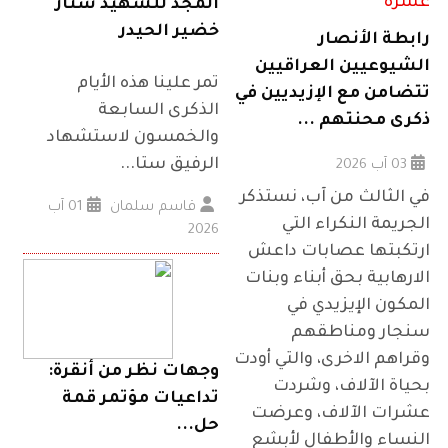
المجد للشهيد ستار
خضير الحيدر
رابطة الأنصار
الشيوعيين العراقيين
تمر علينا هذه الأيام
تتضامن مع الإزيديين في
الذكرى السابعة
ذكرى محنتهم ...
والخمسون لاستشهاد
الرفيق ستا...
03 آب 2026
في الثالث من آب، نستذكر
قاسم سلمان
01 آب
الجريمة النكراء التي
2026
ارتكبتها عصابات داعش
الارهابية بحق أبناء وبنات
المكون الإيزيدي في
سنجار ومناطقهم
وقراهم الاخرى، والتي أودت
وجهات نظر من أنقرة:
بحياة الآلاف، وشردت
تداعيات مؤتمر قمة
عشرات الآلاف، وعرضت
حل...
النساء والأطفال لأبشع