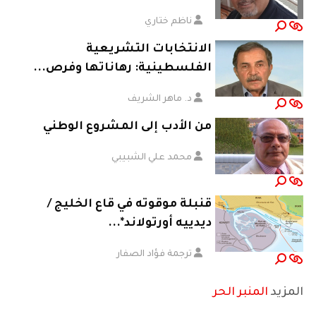
ناظم ختاري
الانتخابات التشريعية
الفلسطينية: رهاناتها وفرص...
د. ماهر الشريف
من الأدب إلى المشروع الوطني
محمد علي الشبيبي
قنبلة موقوته في قاع الخليج /
ديدييه أورتولاند*...
ترجمة فؤاد الصفار
المزيد
المنبر الحر