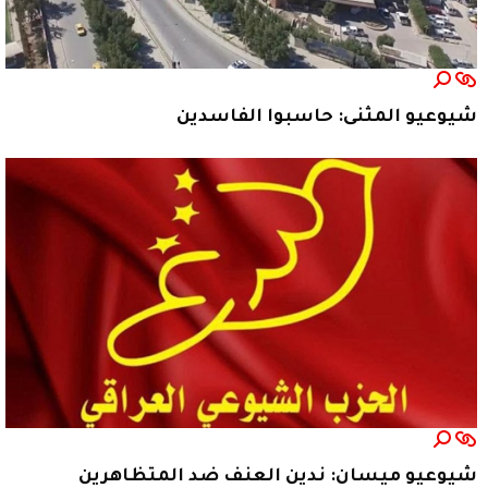
شيوعيو المثنى: حاسبوا الفاسدين
شيوعيو ميسان: ندين العنف ضد المتظاهرين