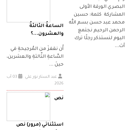
البصري الورقة الأولى
المشاركة كلمة: حسين
محمد عبد حسن بسم الله
الساعةُ الثالثةُ
الرحمن الرحيم نجتمع
والعشرون...؟
اليوم لنستذكر رجلًا ترك
أث...
أْن نقفزَ من المُرجيحةِ في
السَّاعةِ الثّالثةِ والعشرين،
حينَ ...
عبد الستار نور علي
03 آب
2026
نص
استثنائي (مرور) نص