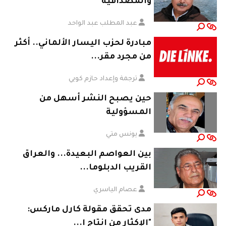
والمصداقية
عبد المطلب عبد الواحد
مبادرة لحزب اليسار الألماني.. أكثر
من مجرد مقر...
ترجمة وإعداد حازم كويي
حين يصبح النشر أسهل من
المسؤولية
يونس متي
بين العواصم البعيدة... والعراق
القريب الدبلوما...
عصام الياسري
مدى تحقق مقولة كارل ماركس:
"الإكثار من إنتاج ا...