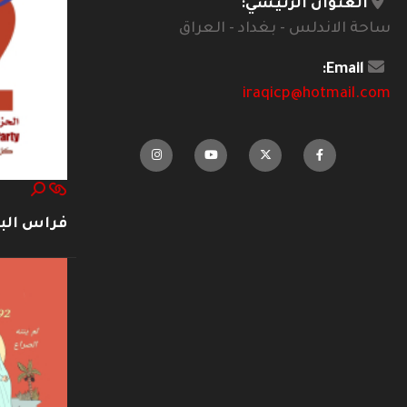
العنوان الرئيسي:
ساحة الاندلس - بغداد - العراق
Email:
iraqicp@hotmail.com
فراس ال