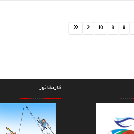
10
9
8
كاريكاتور
--------------------
------