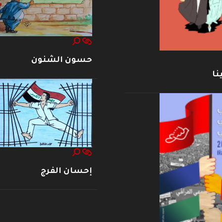
حسون الشنون
نا
إحسان الفرج