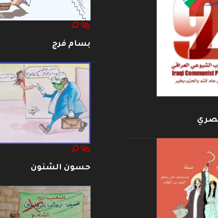
بسام فرج
بصري
حسون الشنون