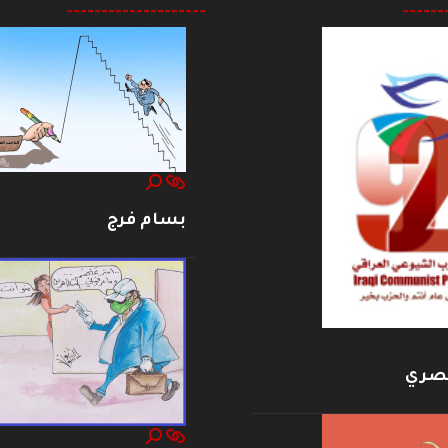
--------------------
------
بسام فرج
بصري