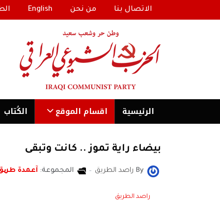
الاتصال بنا
من نحن
English
الط
الرئیسية
اقسام الموقع
الكُتاب
بيضاء راية تموز .. كانت وتبقى
By
راصد الطريق
المجموعة:
آعمدة طری
راصد الطريق