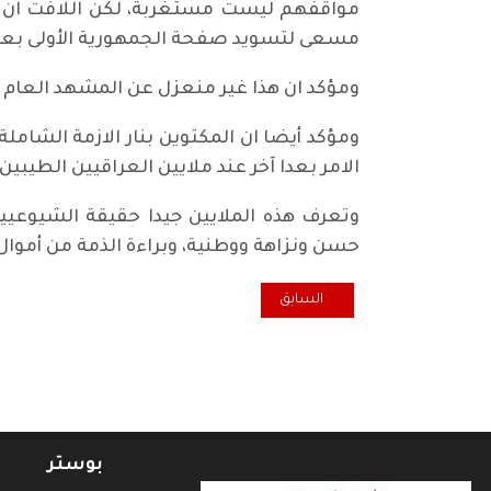
مواقفهم ليست مستغربة، لكن اللافت ان يسع
مسعى لتسويد صفحة الجمهورية الأولى بعمر
ومؤكد ان هذا غير منعزل عن المشهد العام في
ومؤكد أيضا ان المكتوين بنار الازمة الشامل
الامر بعدا آخر عند ملايين العراقيين الطيبين الذين اكتووا حتى العظم بنار ٨ شباط الأس
وتعرف هذه الملايين جيدا حقيقة الشيوعي
حسن ونزاهة ووطنية، وبراءة الذمة من أموا
المقال السابق: ليس مجرد كلام.. كي انهب كل شيء سأشغ
السابق
بوستر