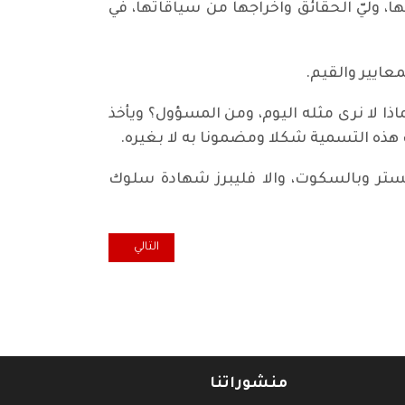
 وليّ الحقائق واخراجها من سياقاتها، في
عايير والقيم.
ذا لا نرى مثله اليوم، ومن المسؤول؟ ويأخذ
ستر وبالسكوت، والا فليبرز شهادة سلوك
المقال التالي: كل خميس... العش
التالي
منشوراتنا