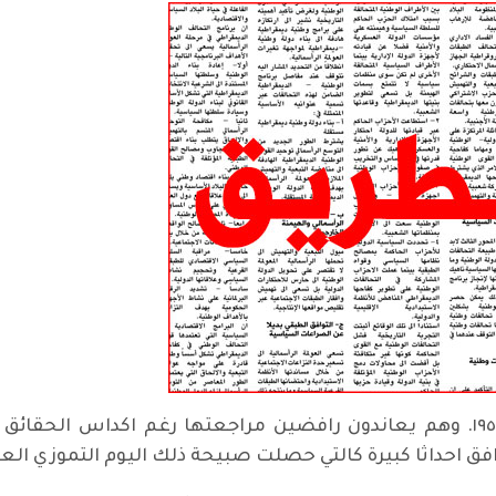
لا جديد في مواقف البعض من ثورة تموز ١٩٥٨. وهم يعاندون رافضين مراجعتها رغ
رافق احداثا كبيرة كالتي حصلت صبيحة ذلك اليوم التموزي ال