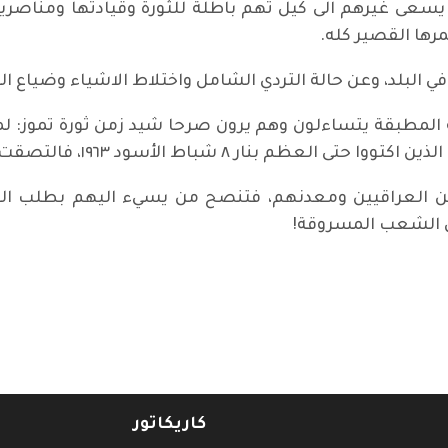
ى غيرهم الى كيل تهم باطلة للثورة وقيادتها ومناصريها،
ها القصير كله.
 البلد، وعن حالة التردي الشامل واختلاط الاشياء وضياع الم
ة المطبقة يتساءلون وهم يرون صرحا شيد زمن ثورة تموز: لما
ود ١٩٦٣، فالتصقت هذه التسمية شكلا ومضمونا به لا بغيره.
ين العراقيين ومعدنهم، فتنصح من يسيء اليهم بطلب ال
ل الشعب المسروقة!
لك بالأزمات! / عبد السادة البصري
كاريكاتور