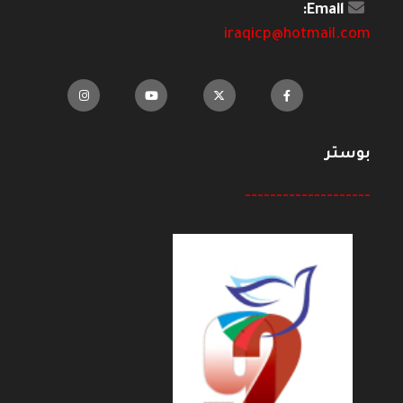
Email:
iraqicp@hotmail.com
بوستر
--------------------