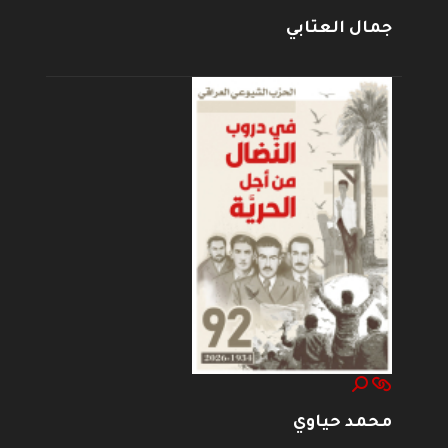
جمال العتابي
محمد حياوي