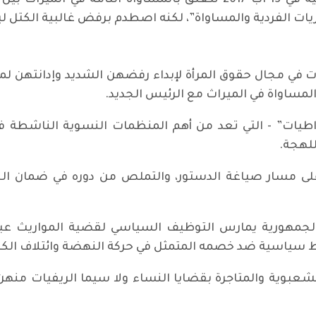
وسبق أن أقر الرئيس الراحل مبادرة تشريعية في 13 آب 2017 تتعلق بال
ريات الفردية والمساواة”، لكنه اصطدم برفض غالبية الكتل لي
 مجال حقوق المرأة لإبداء رفضهن الشديد وإدانتهن لم
المساواة في الميراث مع الرئيس الجديد.
اطيات” - التي تعد من أهم المنظمات النسوية الناشطة 
للهجة.
ى مسار صياغة الدستور، والتملص من دوره في ضمان الح
جمهورية يمارس التوظيف السياسي لقضية المواريث عبر 
ط سياسية ضد خصمه المتمثل في حركة النهضة وائتلاف الكر
وية والمتاجرة بقضايا النساء ولا سيما الريفيات منهن،