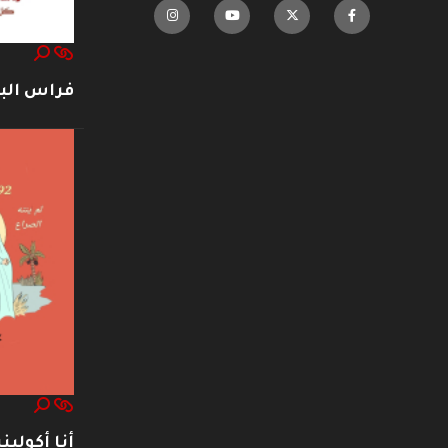
فراس ال
أنا أكوليني