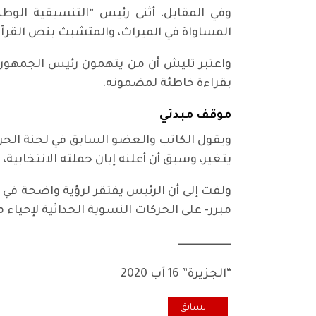
وفي المقابل، أثنى رئيس “التنسيقية الو
المساواة في الميراث، والمتشبث بنص القرآن غ
واعتبر تليش أن من يتهمون رئيس الجمهورية
بقراءة خاطئة لمضمونه.
موقف مبدئي
ويقول الكاتب والعضو السابق في لجنة الحر
يتغير، وسبق أن أعلنه إبان حملته الانتخابي
ولفت إلى أن الرئيس يفتقر لرؤية واضحة ف
مبرر- على الحركات النسوية الحداثية لإحياء
ـــــــــــــــــــــــــ
“الجزيرة” 16 آب 2020
المقال السابق: التضامن قيمة عليا
السابق