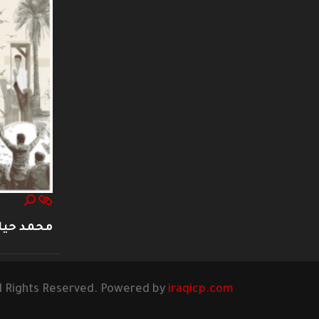
محمد حيا
l Rights Reserved. Powered by
iraqicp.com