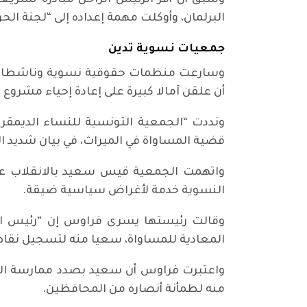
البرلمان، وأوكلت مهمة إعداده إلى “لجنة الح
جمعيات نسوية تدين
وسارعت منظمات حقوقية نسوية وناشطات في
أن علقن آمالا كبيرة على إعادة إحياء مشروع 
ونددت “الجمعية التونسية للنساء الديمقر
قضية المساواة في الميراث، في بيان شديد ا
واتهمت الجمعية قيس سعيد بالانقلاب عل
النسوية خدمة لأغراض سياسية ضيقة.
وقالت رئيستها يسرى فراوس إن “رئيس ال
المعادية للمساواة، سعيا منه لتسجيل نقا
واعتبرت فراوس أن سعيد بصدد ممارسة الشعب
منه لطمأنة أنصاره من المحافظين.