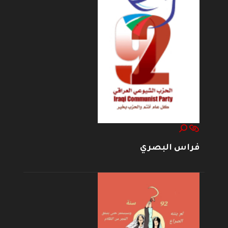
فراس البصري