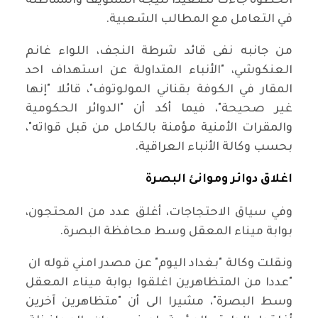
الخطوة جاءت تصعيدا ‏نتيجة التسويف والمماطلة
في التعامل مع المطالب الشعبية.‏
من جانبه نفى قائد شرطة النجف، اللواء غانم
العنكوشي، "الأنباء المتداولة عن استهداف احد
المقار في الكوفة بقناني ‏المولوتوف"، قائلا "إنها
غير صحيحة"، فيما أكد أن "الدوائر الحكومية
والمقرات الأمنية مؤمنة ‏بالكامل من قبل قواته"،‏
بحسب وكالة الأنباء العراقية.‏‏
اغلاق دوائر وموانئ البصرة
وفي سياق الاحتجاجات، أغلق عدد من المحتجون،
بوابة ميناء المعقل وسط محافظة البصرة.‏
ونقلت وكالة "بغداد اليوم" عن مصدر امني قوله ان
"عددا من المتظاهرين اغلقوا بوابة ميناء المعقل
وسط البصرة"، مشيرا الى أن ‏‏"متظاهرين آخرين