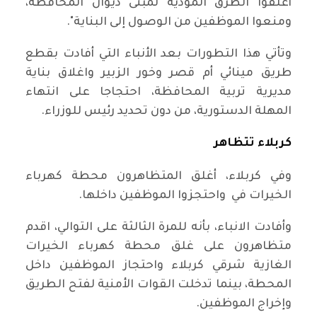
أغلقوا الطرق المؤدية لمبنى ديوان المحافظة،
ومنعوا الموظفين من الوصول إلى البناية".‏
وتأتي هذا التطورات بعد الأنباء التي أفادت بقطع
طريق مينائي أم قصر وخور الزبير واغلاق ‏بناية
مديرية تربية المحافظة، احتجاجا ‏على انتهاء
المهلة الدستورية، من دون تحديد رئيس للوزراء.‏
‏كربلاء تتظاهر
وفي كربلاء، أغلق المتظاهرون محطة كهرباء
الخيرات في ‏ واحتجزوا الموظفين داخلها.‏
وأفادت الانباء، بأنه للمرة الثالثة على التوالي، اقدم
‏متظاهرون على غلق محطة كهرباء الخيرات
الغازية شرقي كربلاء واحتجاز ‏الموظفين داخل
المحطة، بينما تدخلت القوات الأمنية لفتح الطريق
وإخراج الموظفين.‏