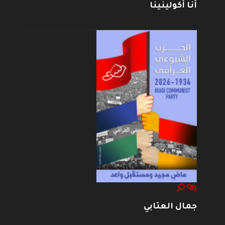
أنا أكولينينا
جمال العتابي