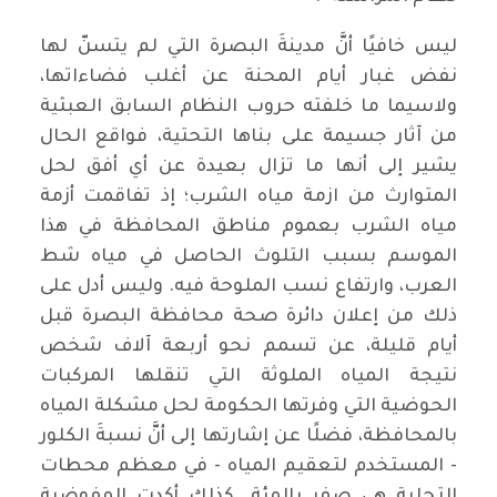
ليس خافيًا أنَّ مدينةَ البصرة التي لم يتسنّ لها
نفض غبار أيام المحنة عن أغلب فضاءاتها،
ولاسيما ما خلفته حروب النظام السابق العبثية
من آثار جسيمة على بناها التحتية، فواقع الحال
يشير إلى أنها ما تزال بعيدة عن أي أفق لحل
المتوارث من ازمة مياه الشرب؛ إذ تفاقمت أزمة
مياه الشرب بعموم مناطق المحافظة في هذا
الموسم بسبب التلوث الحاصل في مياه شط
العرب، وارتفاع نسب الملوحة فيه. وليس أدل على
ذلك من إعلان دائرة صحة محافظة البصرة قبل
أيام قليلة، عن تسمم نحو أربعة آلاف شخص
نتيجة المياه الملوثة التي تنقلها المركبات
الحوضية التي وفرتها الحكومة لحل مشكلة المياه
بالمحافظة، فضلًا عن إشارتها إلى أنَّ نسبةَ الكلور
- المستخدم لتعقيم المياه - في معظم محطات
التحلية هي صفر بالمئة. كذلك أكدت المفوضية