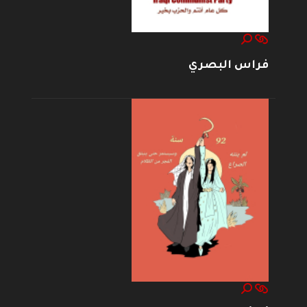
فراس البصري