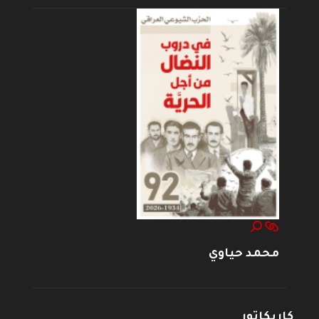
محمد حياوي
كاريكاتور