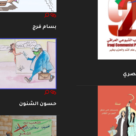
بسام فرج
بصري
حسون الشنون