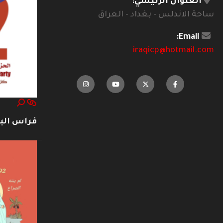
العنوان الرئيسي:
ساحة الاندلس - بغداد - العراق
Email:
iraqicp@hotmail.com
فراس ال