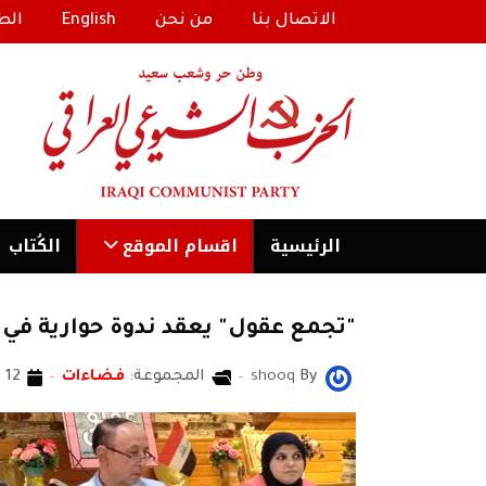
الاتصال بنا
من نحن
English
الط
الرئیسية
اقسام الموقع
الكُتاب
"تجمع عقول" يعقد ندوة حوارية في 
By
shooq
المجموعة:
فضاءات
12 أيلول/سبتمبر 2018