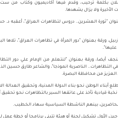
علان بكلمة ترحيب، وقدم فيها أكاديميون وكتاب من ست 
 الأخيرة ولا يزال يشهدها.
نوان "ثورة العشرين.. دروس لتظاهرات العراق"، أعقبه د. 
يل، ورقة بعنوان "دور المرأة في تظاهرات العراق"، تلاها
عليها".
نجف أيضا، ورقة بعنوان "لنتعلم من الإمام علي دور التظا
ي التظاهرات.. الناصرية انموذجا"، والشاعر طارق حسين الذي 
د العزيز من محافظة البصرة.
طلع أبناء الوطن نحو بناء الدولة المدنية، وتحقيق العدالة
د نخبة قيادية تأخذ على عاتقها السير بالتظاهرات نحو تحقيق 
الحاضرين، بينهم الناشطة السياسية سهاد الخطيب.
ن، الأول تشكيل لجنة أو هيئة تتبنى برنامجا أو خطة عمل 