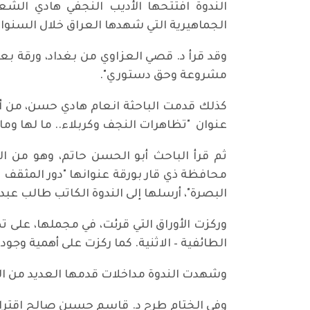
الندوة افتتحها الأديب النجفي هادي الش
الجماهيرية التي شهدها العراق خلال السنوات
وقد قرأ د. قصي العزاوي من بغداد، ورقة بع
مشروعة وحق دستوري".
كذلك قدمت الباحثة انعام هادي حسن، من أرب
عنوان "تظاهرات النجف وكربلاء.. ما لها وما 
ثم قرأ الباحث أبو الحسن حاتم، وهو من ال
محافظة ذي قار بورقة عنوانها "دور المثقف ف
البصرة"، أرسلها إلى الندوة الكاتب طالب عب
وركزت الأوراق التي قرئت، في مجملها، على ت
الطائفية – الاثنية. كما ركزت على أهمية وجو
وشهدت الندوة مداخلات قدمها العديد من 
وفي الختام طرح د. قاسم حسين صالح اقتراحي