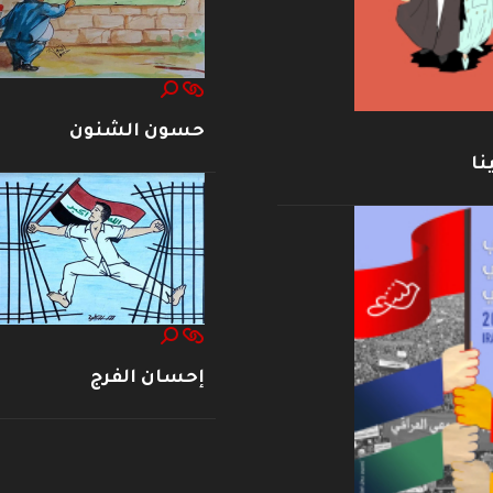
حسون الشنون
نا
إحسان الفرج