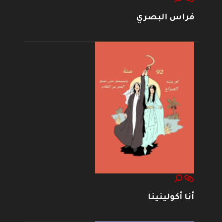
فراس البصري
أنا أكولينينا