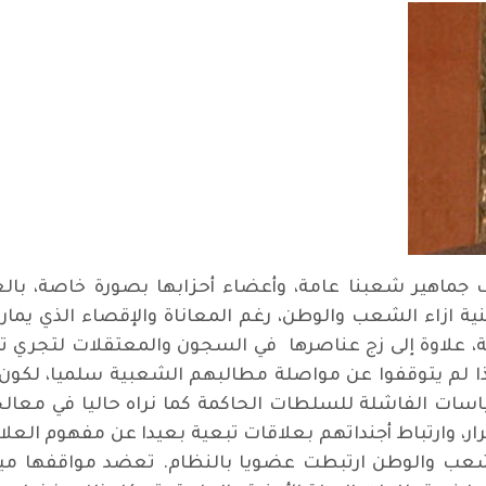
ف جماهير شعبنا عامة، وأعضاء أحزابها بصورة خاصة، بالع
ة ازاء الشعب والوطن، رغم المعاناة والإقصاء الذي يما
 علاوة إلى زج عناصرها في السجون والمعتقلات لتجري 
ذا لم يتوقفوا عن مواصلة مطالبهم الشعبية سلميا، لكون 
ياسات الفاشلة للسلطات الحاكمة كما نراه حاليا في معالج
ار، وارتباط أجنداتهم بعلاقات تبعية بعيدا عن مفهوم العلاق
لشعب والوطن ارتبطت عضويا بالنظام. تعضد مواقفها ميل