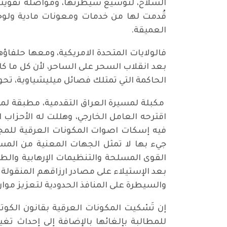
السلاح، لتوسيع سيطرتها، ومواصلة تقويتها
العميقة.
فالولايات المتحدة الامريكية، ومعها حلفاؤه
بعد انقلاب السحر على الساحر، لأن كل ما ك
الحاكمة التي تمتلك فصائل ميليشياوية، تحو
مكبلة لمسيرة العراق التقدمية، مطبقة لما
اقترحه العامل الخارجي، وهللت له الأحزا
فيه إسكات اصوات المكونات العرقية للمجتم
جيء بها لا تمثل الجهات المعنية من المس
القوى المسلحة والتنظيمات الإرهابية وال
بعد الإستيلاء على مصادر ارزاقهم المنقول
والسيطرة على المنافذ الحدودية لتعزيز موار
إن تَسْكيت المكونات العرقية بقانون الكو
للمطالبة بإلغائها بالإضافة إلى إحداث ت