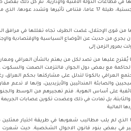
 في قطاعات الدولة الأمنية والإدارية. تم كل ذلك بفضل ص
قُدمت لها من خدمات ومعونات مادية ولوجستية، طيلة 17 عاما، فتنامى 
ا من قوى الإحتلال، غضت الطرف تجاه تغللها في مرافق الدولة
ان يجري من حديث عن الأوضاع السياسية والإقتصادية والإجتم
لت بمرور الزمن إلى
 يُقترح عليها من تصد لكل من يهتم بالشأن العراقي ومعار
ب الحاكمة مع بعض دول الجوار، فالتزمت الصمت والسكوت 
ع العراقي بالكوتا لتدلل على مشاركتها بحكم العراق، رغم 
يحيين والصابئة المندائيين واﻷيزيديين، وإنها لا تدعم
طائفية على أساس الهوية. فتم تهجيرهم من الوسط والجن
ة والثابتة، بل تمادت في ذلك وعضدت تكوين عصابات الجريمة
دها المالية
تا الذي لم يلب مطاليب شعوبها في طريقة اختيار ممثلين 
غيير في بعض بنود قانون الاحوال الشخصية. حيث شعرت ه