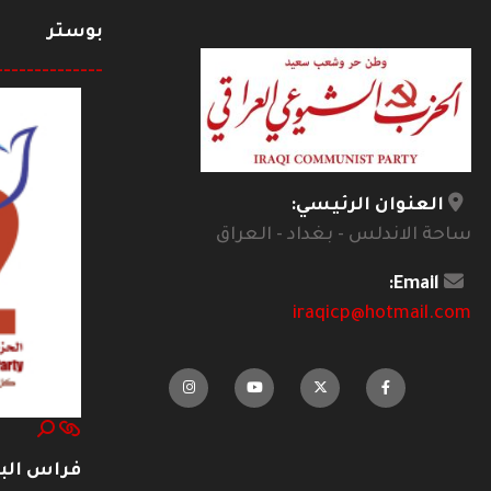
بوستر
--------------
العنوان الرئيسي:
ساحة الاندلس - بغداد - العراق
Email:
iraqicp@hotmail.com
فراس ال