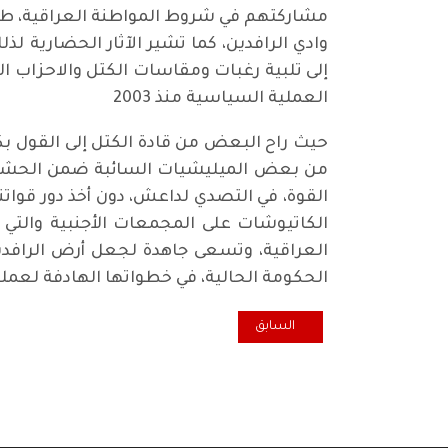
مشاركتهم في شروط المواطنة العراقية، طام
وادي الرافدين، كما تشير الآثار الحضارية ل
إلى تلبية رغبات ومقاسات الكتل والاحزاب 
العملية السياسية منذ 2003
حيث راح البعض من قادة الكتل إلى القول بكل
من بعض الميليشيات السائبة ضمن الحشد ال
القوة، في التصدي لداعش، دون أخذ دور قوات
الكاتيوشات على المجمعات الأجنبية والتي 
العراقية، وتسعى جاهدة لجعل أرض الرافد
الحكومة الحالية، في خطواتها الهادفة لعمل
المقال السابق: الشهيد حسن سريع
السابق