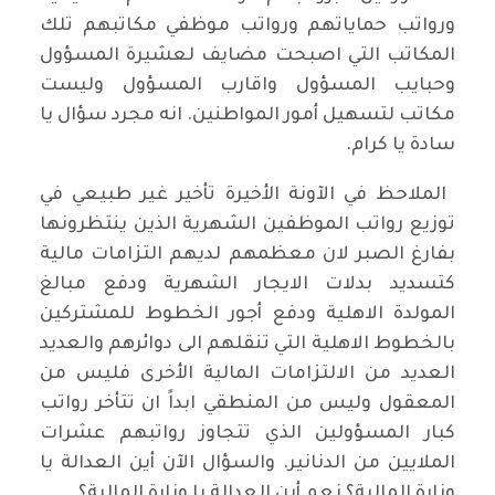
ورواتب حماياتهم ورواتب موظفي مكاتبهم تلك
المكاتب التي اصبحت مضايف لعشيرة المسؤول
وحبايب المسؤول واقارب المسؤول وليست
مكاتب لتسهيل أمور المواطنين. انه مجرد سؤال يا
سادة يا كرام.
 الملاحظ في الآونة الأخيرة تأخير غير طبيعي في
توزيع رواتب الموظفين الشهرية الذين ينتظرونها
بفارغ الصبر لان معظمهم لديهم التزامات مالية
كتسديد بدلات الايجار الشهرية ودفع مبالغ
المولدة الاهلية ودفع أجور الخطوط للمشتركين
بالخطوط الاهلية التي تنقلهم الى دوائرهم والعديد
العديد من الالتزامات المالية الأخرى فليس من
المعقول وليس من المنطقي ابداً ان تتأخر رواتب
كبار المسؤولين الذي تتجاوز رواتبهم عشرات
الملايين من الدنانير. والسؤال الآن أين العدالة يا
وزارة المالية؟ نعم أين العدالة يا وزارة المالية؟