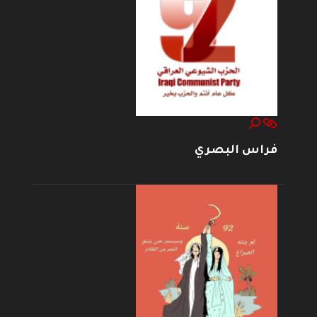
فراس البصري