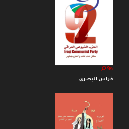
فراس البصري