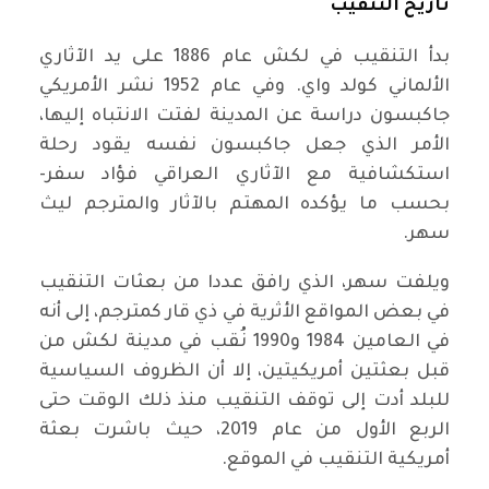
تاريخ التنقيب
بدأ التنقيب في لكش عام 1886 على يد الآثاري
الألماني كولد واي. وفي عام 1952 نشر الأمريكي
جاكبسون دراسة عن المدينة لفتت الانتباه إليها،
الأمر الذي جعل جاكبسون نفسه يقود رحلة
استكشافية مع الآثاري العراقي فؤاد سفر-
بحسب ما يؤكده المهتم بالآثار والمترجم ليث
سهر.
ويلفت سهر، الذي رافق عددا من بعثات التنقيب
في بعض المواقع الأثرية في ذي قار كمترجم، إلى أنه
في العامين 1984 و1990 نُقب في مدينة لكش من
قبل بعثتين أمريكيتين، إلا أن الظروف السياسية
للبلد أدت إلى توقف التنقيب منذ ذلك الوقت حتى
الربع الأول من عام 2019، حيث باشرت بعثة
أمريكية التنقيب في الموقع.