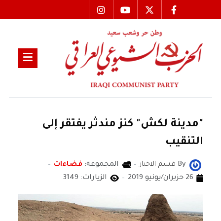
"مدينة لكش" كنز مندثر يفتقر إلى
التنقيب
By
قسم الاخبار
المجموعة:
فضاءات
26 حزيران/يونيو 2019
الزيارات: 3149