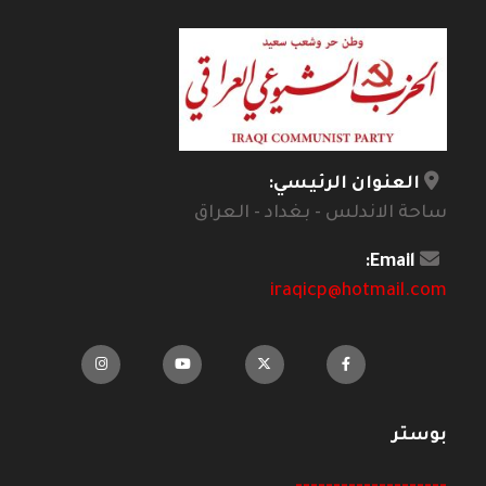
العنوان الرئيسي:
ساحة الاندلس - بغداد - العراق
Email:
iraqicp@hotmail.com
بوستر