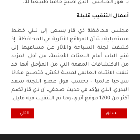
بـ "هور الجبايش"، الذي أصبح حاميا طبيعيا له.
أعمال التنقيب قليلة
مجلس محافظة ذي قار يسعى إلى تبني خطط
مستقبلية بشأن المواقع الآثارية في المحافظة. إذ
كشفت لجنة السياحة والآثار عن مساعيها إلى
فتح الباب أمام البعثات الأجنبية، من أجل المزيد
من الاكتشافات المهمة التي من المؤمل أنها قد
تلفت الانتباه العالمي لمدينة لكش، فتصبح مكانا
سياحيا عالميا - بحسب قول عضو اللجنة سعد
البدري، الذي يؤكد في حديث صحفي، أن ذي قار تضم
أكثر من 1200 موقع أثري، وما تم التنقيب فيه قليل.
المقال التالي: في ا
المقال السابق: بعيدًا عن يافا : الموت يغيب المناضل والباحث والأكا
السابق
التالي