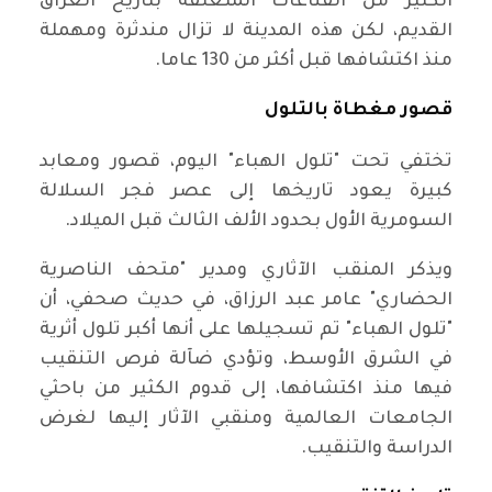
الكثير من القناعات المتعلقة بتاريخ العراق
القديم، لكن هذه المدينة لا تزال مندثرة ومهملة
منذ اكتشافها قبل أكثر من 130 عاما.
قصور مغطاة بالتلول
تختفي تحت "تلول الهباء" اليوم، قصور ومعابد
كبيرة يعود تاريخها إلى عصر فجر السلالة
السومرية الأول بحدود الألف الثالث قبل الميلاد.
ويذكر المنقب الآثاري ومدير "متحف الناصرية
الحضاري" عامر عبد الرزاق، في حديث صحفي، أن
"تلول الهباء" تم تسجيلها على أنها أكبر تلول أثرية
في الشرق الأوسط، وتؤدي ضآلة فرص التنقيب
فيها منذ اكتشافها، إلى قدوم الكثير من باحثي
الجامعات العالمية ومنقبي الآثار إليها لغرض
الدراسة والتنقيب.