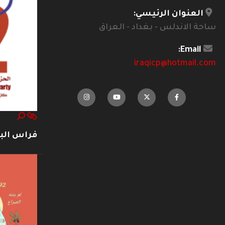
العنوان الرئيسي:
ساحة الاندلس - بغداد - العراق
Email:
iraqicp@hotmail.com
فراس ال