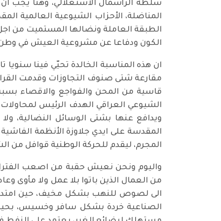
سلطة الرأسمال الاستغلالي، وهنا يجب ان نذ
المناضلة، الأحزاب الشيوعية العالمية المقدا
الطبقة العاملة ونضالها المستميت من اجل ا
الكون ودفاعا عن مشروعية العيش في وطن آم
ان هذه المناسبة الخالدة تحيّي فينا سنويا ت
مقارعة شتى صنوف التجاوزات وقدمت القرابي
قاسية من المحن والفواجع والاقصاء بسبب 
الشيوعي العراقي الهدف الرئيس لمحاولات 
ويدافع عنها بشتى الوسائل النضالية، ولا
المقدسة على ايدي جلاوزة الأنظمة الفاشية
المجرم، ليقدم للحركة الوطنية قوافل من ال
واليوم ونحن نعيش حقبة من اصعب الفترات ا
من العمال الذين باتوا بلا عمل ولا مأوى وع
الى لصوص للنهب بشكل مخيف، حين امتدت أي
الصناعية خردة بشكل سافر وخسيس، بحيث عدنا