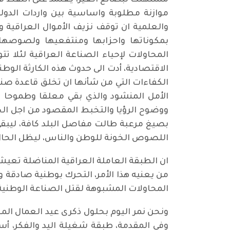
مستهلك لبضائع الغير، يعتمد على النفط في
موازنة مطلوبة واساسية بين واردات الدول
والعلمية ان توقف نزيف الأموال العراقية 
بمكوناتها واحزابها ومنتفعيها ولصوصها 
المحاولات لإحياء الصناعة العراقية لئلا ت
الاقتصادية، أدت الى حدوث هذه الكارثة الوطن
الكفاءات التي من شأنها ان تخلق قاعدة صناعي
الأمل المنشود والذي بقي معلقا وطموحا 
ووضوح الرؤيا والتخبط المقصود من اجل الحا
بصيغ مرعبة طالت مفاصل البلد كافة، ليبقى
اللصوص الخونة للوطن والناس، ليظل الحا
ان الطبقة العاملة العراقية المناضلة تعي
من يعنيه هذا الأمر، التحرك بوطنية صادقة و
المحاولات المشبوهة لقتل الصناعة الوطنية 
ونحن نمر اليوم بحلول ذكرى عيد العمال ال
وفي المقدمة، طبقة شغيلة اليد والفكر، أس