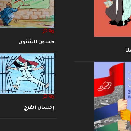
حسون الشنون
نا
إحسان الفرج