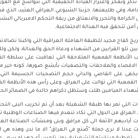
كر وبفخر واعتزاز القيادة الحقيقية التي تتواشج مع القو
مة، وفي طليعتها، حزبنا الشيوعي العراقي العتيد، الذي قدم 
لكرامة والتحرر والانعتاق من ربقة التحكم الامبريالي الب
ن تتحقق فيه العدالة الاجتماعية.
اريخ كفاح مجيد للطبقة العاملة العراقية التي واكبنا نضالات
ن تلو القرابين من الشهداء ودعاة الحق والعدالة، ولكن و
الأنظمة القمعية المتلاحقة التي تعاقبت على سلطة القر
الاقصاء والملاحقات والتصفيات بأبشع صورها، كونه خير 
 يخفى على القاصي والداني حجم التضحيات الجسيمة التي
 القمعية التي توالت على العراق، وعلى رأس هذه الأنظمة 
شهداء الميامين ظلت وستظل ذكراهم خالدة في الضمائر الحي
لتي تمر بها طبقة الشغيلة بعد أن تم تخريب البنى التحتي
اد العراق من الدول التي تكاد تنعدم فيها الصناعات الوطن
اديهم الآثمة الى كل مرافق وبنى ومنشآت الصناعة العر
 لا نرى جملة "صُنع في العراق" الا ما ندر، وهذه هي الك