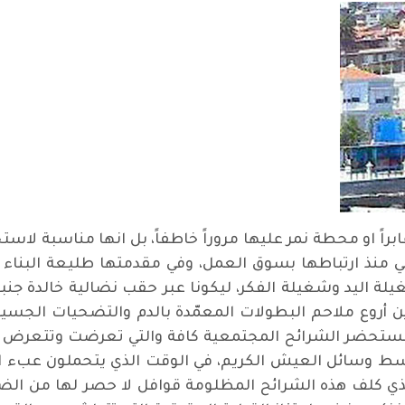
عابراً او محطة نمر عليها مروراً خاطفاً، بل انها مناسبة لاس
ي منذ ارتباطها بسوق العمل، وفي مقدمتها طليعة البناء و
يلة اليد وشغيلة الفكر، ليكونا عبر حقب نضالية خالدة جن
روع ملاحم البطولات المعمّدة بالدم والتضحيات الجسيمة،
أن نستحضر الشرائح المجتمعية كافة والتي تعرضت وتتعر
وسائل العيش الكريم، في الوقت الذي يتحملون عبء الإ
لذي كلف هذه الشرائح المظلومة قوافل لا حصر لها من ال