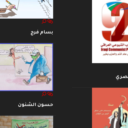
بسام فرج
بصري
حسون الشنون