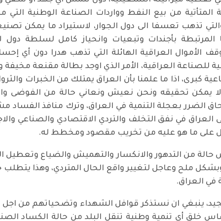
 تغطية ميزانيته التشغيلية، دون تلمس أي جهد او سعي وط
ة المتأتية من بيع النفط وواردات الصناعة الوطنية التي
والتي تذهب تعسفا الى دول الجوار، لاستيراد ما يمكن تصني
المرتبطة بأجندات وتبعيات وانحياز كامل لسلطة دول لا 
توقف الأموال العراقية الهائلة التي تذهب هدرا دون أي إح
ية للصناعة العراقية، الأمر الذي اوجد بطالة مقنعة مخيفة و
ة كبرى، اذا ما علمنا بأن العراق يمتلك من الخبرات والثروات 
لا يمكن تحقيقه ونحن نعيش ونعاني حالة من الفوضى وال
ق الضرر بعجلة التنمية في العراق، وترك منافذ الفساد مش
 العراق في نفق التخلف والتردي الاقتصادي والصناعي وال
ل على ما هو عليه من تخريب مقصود ومخطط له.
ش حالة من التدهور والانكسار والتهميش والضياع وتعطيل ال
بشكل ملح وعاجل لتغيير واقع الحال المتردي، وهذا يتطلب جه
في العراق.
مجيد، ينبغي ان نستذكر قوافل الشهداء وتضحياتهم من اجل ا
اس خلق أي تنمية وطنية تنقل البلد من حالة الكساد الص