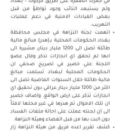
في جمرك الصفرة على طريق كركوك – بغداد
ولم يستبعد النائب وجود تواطؤ من قبل
بعض القيادات الامنية في دعم عمليات
التهريب.
اتهمت لجنة النزاهة في مجلس محافظة
بغداد الحكومات المحلية بـ(هدر) مبالغ مالية
طائلة تصل الى 1200 مليار دينار، مشيرة الى
انها لم تحقق اي انجازات تذكر وقال عضو
اللجنة علي خضير في تصريح صحفي ان
الحكومات المحلية لبغداد تسلمت مبالغ
مالية طائلة خلال السنوات الماضية تصل الى
اكثر من 1200 مليار دينار عراقي دون تحقيق اي
انجازات تذكر على ارض الواقع. واضاف خضير
ان تلك الاموال تم هدرها في غير محلها لافتاً
الى ان لجنته عملت على احالة ملفات الفساد
دون البت بها من قبل القضاء وهيئة النزاهة.
كشف تقرير اعده فريق من هيئة النزاهة زار