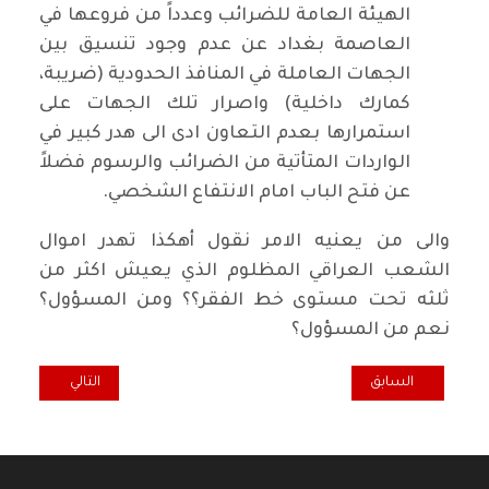
الهيئة العامة للضرائب وعدداً من فروعها في
العاصمة بغداد عن عدم وجود تنسيق بين
الجهات العاملة في المنافذ الحدودية (ضريبة،
كمارك داخلية) واصرار تلك الجهات على
استمرارها بعدم التعاون ادى الى هدر كبير في
الواردات المتأتية من الضرائب والرسوم فضلاً
عن فتح الباب امام الانتفاع الشخصي.
والى من يعنيه الامر نقول أهكذا تهدر اموال
الشعب العراقي المظلوم الذي يعيش اكثر من
ثلثه تحت مستوى خط الفقر؟؟ ومن المسؤول؟
نعم من المسؤول؟
المقال السابق: اضاءة ..الانتخابات .. احراق الأخضر واليابس !
المقال التالي: أك
السابق
التالي