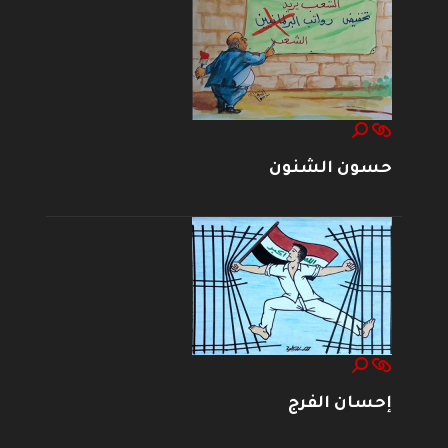
حسون الشنون
إحسان الفرج