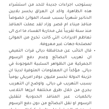
يستوجب اجراءات جديدة للحد من استشراء
هذه الظاهرة. واكد ان العراق يخسر بلايين
الدنانير شهرياً بسبب فساد الموانئ خصوصاً
منافذ ميناء ام قصر. وزاد لقد عملت المنافذ
منذ سنة تقريباً على محاربة الفساد ما ادى الى
تعاظم الايرادات التي كانت تخرج من الموانئ
لمصلحة جهات غير معروفة.
قال النائب عن محافظة ديالى فرات التميمي
ان تهريب البضائع وعدم دفع الرسوم
الجمركية من الظواهر السلبية الموجودة في
ديالى. مؤكداً ان المعلومات المتوفرة لدينا ان
خزينة الدولة تخسر مليون دولار امريكي يومياً
بسبب التهريب في ديالى. واوضح ان التهريب
يجري من خلال طرق مختلفة ابرزها التلاعب
بالكميات عبر المنافذ الحدودية لتقليل
الرسوم او نقل البضائع من دون دفع الرسوم