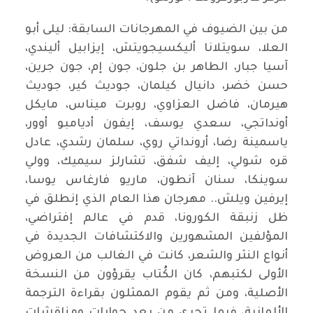
من بين الضيوف في المهرجانات السابقة: ليلى أبو
العلا، سويتلانا أليكسيجويتش، إيزابيل أليندي،
آسيا جبار، الطاهر بن جلون، جون إم، جون جرين،
حسن خضر، دانيال كيلمان، جوديث كير، جوديث
هيرمان، فاضل العزاوي، روبرت ميناس، مايكل
أونداتجي، سعدي يوسف، إيفون أديامبو أوور،
ياسمينة رضا، أرونداتي روي، سلمان رشدي، عادل
قره شولي، إليف شفق، تشارلز سيميك، وولي
سوينكا، سنان آنطون، ماريو فارغاس يوسا،
إيرفين ويلش.. مهرجان هذا العام الذي إنطلق في
ظل زنبقة الكورونا، قدم في عالم إفتراضي،
المؤلفين المشهورين والاكتشافات الجديدة في
أنواع النثر والشعر، كانت في الغالب من العروض
الأولى لكتبهم، كان الكُتاب يقرؤون من النسخة
الأصلية، ومن ثم يقوم الممثلون بقراءة الترجمة