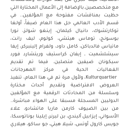
الألمانية، فيما تجري من بعد حوارات ومناقشات
مع متخصصين.بالإضافة إلى الأعمال المختارة التي
حظيت بمناقشات مفتوحة مع المؤلفين.. في
قسم الأدب العالمي حل هذا العام ضيفاً، أولغا
توكارتشوك، دانيال كيلمان، إينغو شولز، نورا
بوسونج، توماس هيتشي، كولوم، ليف رانت،
ماتياس فالدباكن، كامل داود، ولفرام إلينبركر، إيفا
سيشلشميت ـ إيفان كراستيف وريتشارد فورد
سيكونان ضيفين متصلين. فيما تم تقديم
الفعاليات الحية في مركز المهرجانات
Kulturquartier، ولأول مرة تم في هذا العام، تنفيذ
العروض الافتراضية وتقديم أحداث مختارة
وسلسلة من المحادثات الرقمية مع المؤلفين
الدوليين المسجلة مسبقا على الهواء مباشرة..
من بين الضيوف كارمن ماريا ماتشادو، علاء
الأسواني، إيزابيل أليندي، بن ليرنر، إيلينا بوناتوسكا،
جويس كارول أوتس، شيلا هيتي، جو ساكو، هيلاري