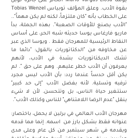
يوسا Mario Vargas Llosa الحائز على جائزة نوبل
بقوة الأدب. وعلق المؤلف توبياس Tobias Wenzel
على الخطاب بأنه "كان ملتزماً، لكنه لم يكن مهماً"..
"الأدب يصنع للأوقات الصعبة". بهذه الجملة، بدأ
ماريو فارغاس يوسا حديثه شبه الحر، على أساس
النقاط الرئيسية للمهرجان فقط . ويوسا الذي عبر
عن مخاوفه من "الدكتاتوريات بالقول: "دائما ما
تشك الديكتاتوريات بشدة في الأدب، لأنهم
يعرفون أن الأدب خطر عليهم. وهم على حق ". لم
يكن أقل حدساً عندما ردد: بأن الأدب ليس مجرد
ترفيه وتسلية. لأنه بفضل الأدب "إلى حد كبير"
ستتغير حياة الناس، بل وتتحسن. لأن لا شيء
ينقل "عدم الرضا اللامتناهي" للناس وكذلك الأدب".
مهرجان الأدب العالمي في برلين لا يحمل، باختصار:
عنوانه فقط بشكل بارز من اسمه. إنما مما قدمه
ويقدمه في شهر سبتمبر من كل عام وعلى مدى