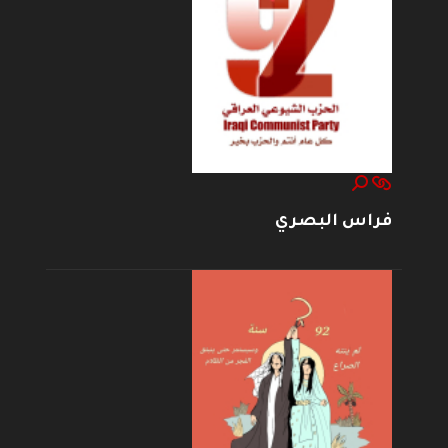
فراس البصري