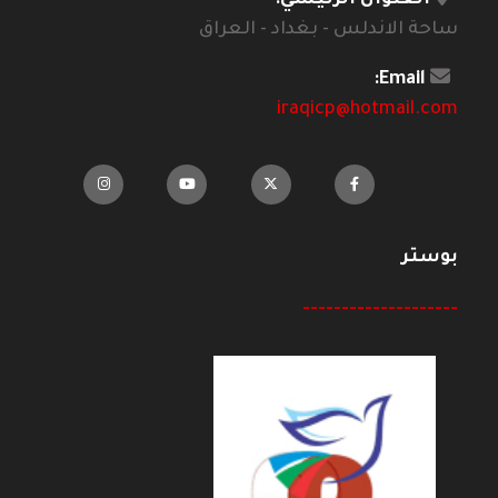
ساحة الاندلس - بغداد - العراق
Email:
iraqicp@hotmail.com
بوستر
--------------------