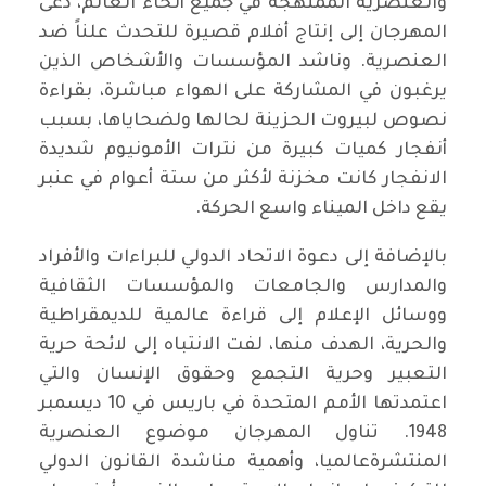
والعنصرية الممنهجة في جميع أنحاء العالم، دعى
المهرجان إلى إنتاج أفلام قصيرة للتحدث علناً ضد
العنصرية. وناشد المؤسسات والأشخاص الذين
يرغبون في المشاركة على الهواء مباشرة، بقراءة
نصوص لبيروت الحزينة لحالها ولضحاياها، بسبب
أنفجار كميات كبيرة من نترات الأمونيوم شديدة
الانفجار كانت مخزنة لأكثر من ستة أعوام في عنبر
يقع داخل الميناء واسع الحركة.
بالإضافة إلى دعوة الاتحاد الدولي للبراءات والأفراد
والمدارس والجامعات والمؤسسات الثقافية
ووسائل الإعلام إلى قراءة عالمية للديمقراطية
والحرية، الهدف منها، لفت الانتباه إلى لائحة حرية
التعبير وحرية التجمع وحقوق الإنسان والتي
اعتمدتها الأمم المتحدة في باريس في 10 ديسمبر
1948. تناول المهرجان موضوع العنصرية
المنتشرةعالميا، وأهمية مناشدة القانون الدولي