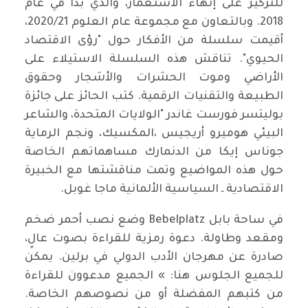
للتركيز على إنهاء الاستعمار، والذي بدأ في عام
2018. وبالتعاون مع مجموعة عام العلوم 2020/21،
أقيمت سلسلة من الأفكار حول "رؤى الاقتصاد
الحيوي". تناقش هذه السلسلة الاستيلاء على
الأراضي وموت الحشرات والأشجار وحقوق
الطبيعة والتقنيات الرقمية. كتب الحائز على جائزة
بوليتسر فورست غاندر "الولايات المتحدة، والشاعر
البيئي هوميرو أريجيس ،المكسيك، ونجم الرماية
جوناس إيكا من الدنمارك مساهماتهم الخاصة
حول هذه المواضيع وتمت مناقشتها مع الخبيرة
الاقتصادية ـ السياسية الألمانية ماجا غوبل.
في ساحة بابل Bebelplatz وضع نصب أحمر ضخم
ومقعد وطاولة. دعوة رمزية للقراءة بصوت عالٍ،
صادرة عن مهرجان الأدب الدولي في برلين. يمكن
للجميع الجلوس هنا: » الجميع مدعوون للقراءة
من كتبهم المفضلة أو من نصوصهم الخاصة.