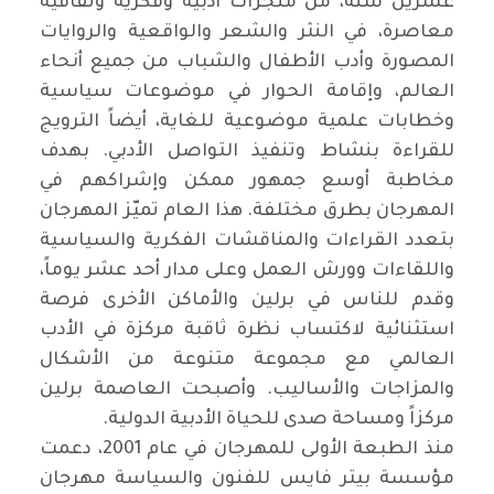
عشرين سنة، من منجزات أدبية وفكرية وثقافية
معاصرة، في النثر والشعر والواقعية والروايات
المصورة وأدب الأطفال والشباب من جميع أنحاء
العالم، وإقامة الحوار في موضوعات سياسية
وخطابات علمية موضوعية للغاية، أيضاً الترويج
للقراءة بنشاط وتنفيذ التواصل الأدبي. بهدف
مخاطبة أوسع جمهور ممكن وإشراكهم في
المهرجان بطرق مختلفة. هذا العام تميّز المهرجان
بتعدد القراءات والمناقشات الفكرية والسياسية
واللقاءات وورش العمل وعلى مدار أحد عشر يوماً،
وقدم للناس في برلين والأماكن الأخرى فرصة
استثنائية لاكتساب نظرة ثاقبة مركزة في الأدب
العالمي مع مجموعة متنوعة من الأشكال
والمزاجات والأساليب. وأصبحت العاصمة برلين
مركزاً ومساحة صدى للحياة الأدبية الدولية.
منذ الطبعة الأولى للمهرجان في عام 2001، دعمت
مؤسسة بيتر فايس للفنون والسياسة مهرجان