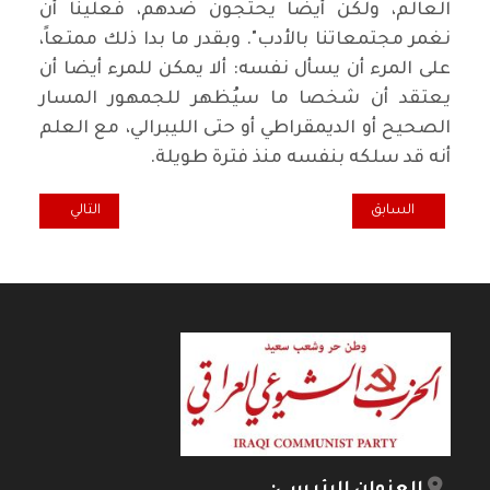
العالم، ولكن أيضاً يحتجون ضدهم، فعلينا أن
نغمر مجتمعاتنا بالأدب". وبقدر ما بدا ذلك ممتعاً،
على المرء أن يسأل نفسه: ألا يمكن للمرء أيضا أن
يعتقد أن شخصا ما سيُظهر للجمهور المسار
الصحيح أو الديمقراطي أو حتى الليبرالي، مع العلم
أنه قد سلكه بنفسه منذ فترة طويلة.
المقال السابق: سعدي الشيرازي: شاعر وفليسوف حامل المثل الإنسانية
المقال التالي: شعر
السابق
التالي
العنوان الرئيسي: