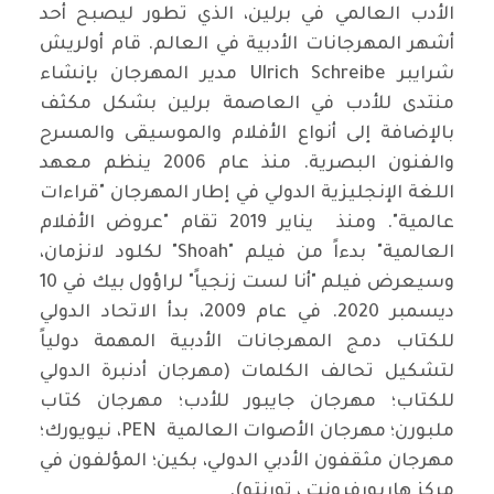
الأدب العالمي في برلين، الذي تطور ليصبح أحد
أشهر المهرجانات الأدبية في العالم. قام أولريش
شرايبر Ulrich Schreibe مدير المهرجان بإنشاء
منتدى للأدب في العاصمة برلين بشكل مكثف
بالإضافة إلى أنواع الأفلام والموسيقى والمسرح
والفنون البصرية. منذ عام 2006 ينظم معهد
اللغة الإنجليزية الدولي في إطار المهرجان "قراءات
عالمية". ومنذ يناير 2019 تقام "عروض الأفلام
العالمية" بدءاً من فيلم "Shoah" لكلود لانزمان،
وسيعرض فيلم "أنا لست زنجياً" لراؤول بيك في 10
ديسمبر 2020. في عام 2009، بدأ الاتحاد الدولي
للكتاب دمج المهرجانات الأدبية المهمة دولياً
لتشكيل تحالف الكلمات (مهرجان أدنبرة الدولي
للكتاب؛ مهرجان جايبور للأدب؛ مهرجان كتاب
ملبورن؛ مهرجان الأصوات العالمية PEN، نيويورك؛
مهرجان مثقفون الأدبي الدولي، بكين؛ المؤلفون في
مركز هاربورفرونت ، تورنتو).