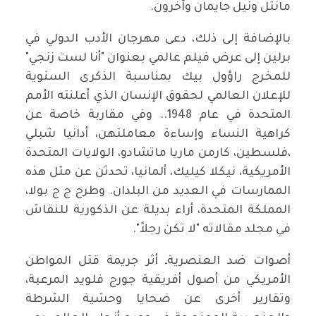
مانتل ونيل جايمان وآخرون.
بالإضافة إلى ذلك، دعى مهرجان الأدب الدولي في
برلين إلى عرض فيلم عالمي بعنوان "أنا لست زنجي"
للمخرج راؤول بيك بمناسبة الذكرى السنوية
للإعلان العالمي لحقوق الإنسان الذي أعلنته الأمم
المتحدة في عام 1948.. وفي مقاربة خاصة عن
كراهية النساء وإساءة معاملتهن، أدانيا شبلي
،فلسطين، كارمن ماريا ماتشادو، الولايات المتحدة
الأمريكية، نيكلا كيليك، ألمانيا، تحدثن عن مثل هذه
الممارسات في العديد من البلدان. وطرح ج ج بولا،
المملكة المتحدة، أراء بديلة عن الذكورية للنقاش
في مجلد مقالاته "لا تكن رجلاً".
أصوات ضد العنصريةـ أثر جريمة قتل المواطن
الأمريكي من أصول أفريقية جورج فلويد المرعبة،
وتقارير أخرى عن ضحايا وحشية الشرطة