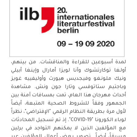
لمدة أسبوعين للقراءة والمناقشات. من بينهم،
أولغا توكارتشوك وآنا لويزا أمارال وإينغا أبيلي
ونيك ملونغو وفيجديس هيورث وأوليفييه غويز
وباجتيم ستاتوفسي وتارا جون ونش. مشاهدة
أحداث مهرجان هذا العام، تمت بمسافات آمنة بين
الجمهور وفقاً للشروط الصحية المتبعة، أيضاً
لأول مرة بطريقة النظام الرقمي "الإفتراضي"، نظراً
لوباء الكورونا "COVID-19". إذ تم تسجيل المحادثات
مع المؤلفين الذين لا يمكنهم التواجد في برلين
مسبقاً، أيضاً تصوير بعض أعمال المؤلفين عبر