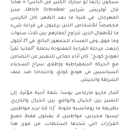
سيكون رائعا لو شارك الكثير من الناس! « هكذا
قال أولريش شرايبر Ulrich Schreiber، مدير
المهرجان. في فترة ما بعد الظهر، كان الكرسي
مخصصاً للأشخاص الذين يرغبون في قراءة شيء
ما للأطفال الذين تتراوح أعمارهم بين ثلاث سنوات
وما فوق، وفي المساء للجمهور البالغ. في 21 أيلول
إنتهت مرحلة القراءة المفتوحة بحملة "ألمانيا تقرأ
لهونج كونج". كان أداء جماعي للتعبير عن التضامن
مع الحركة الديمقراطية وإطلاق سراح السجناء
السياسيين في هونغ كونغ، واحتجاجا ضد عنف
الشرطة والجيش.
أشار ماريو فارغاس يوسا، بلغة أدبية مؤثرة، إلى
التمييز بين الخيال والواقع، بين الخيال والتاريخ،
بطريقة ما رومانسية ملونة. "إذا كنا نريد مواطنين
ليسوا مجردين، مواطنين لا يقبلون فقط جميع
القرارات التي تتخذها السلطات، من قوى هذا