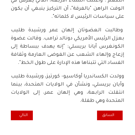
الطعم". وأعلنت النساء الأربعة، اللاتي يُعرفن في
الوقت الراهن "بالفرقة"، أن التركيز ينبغي أن يكون
على سياسات الرئيس لا كلماته".
وطالبت العضوتان إلهان عمر ورشيدة طليب
بعزل الرئيس الأمريكي دونالد ترامب. وقالت عضوة
الكونغرس أيانا بريسلي: "إنه يهدف ببساطة إلى
إزعاج وإلهاء الشعب عن الفوضى العارمة وثقافة
الفساد التي تتبناها هذه الإدارة على طول الخط".
وولدت الكساندريا أوكاسيو- كورتيز، ورشيدة طليب
وآيان بريسلي، ونشأن في الولايات المتحدة، بينما
انتقلت الرابعة، وهي إلهان عمر، إلى الولايات
المتحدة وهي طفلة.
المقال السابق: هيفاء الامين تلتقي نائب محافظ ذي قار وتبحث معه قضاي
المقال التالي: ا
السابق
التالي