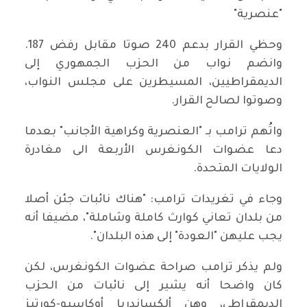
"عنصرية"
وحظي القرار بدعم 240 صوتا مقابل رفض 187.
وانضم نواب من الحزب الجمهوري إلى
الديمقراطيين، المسيطرين على مجلس النواب،
وصوتوا لصالح القرار.
واتُهم ترامب بـ "العنصرية وكراهية الأجانب" بعدما
دعا عضوات الكونغرس الأربعة الى مغادرة
الولايات المتحدة.
وجاء في تغريدات ترامب: "هناك نائبات جئن أصلا
من بلدان تعاني كوارث كاملة وشاملة"، مضيفا أنه
يجب عليهن "العودة" إلى هذه البلدان".
ولم يذكر ترامب صراحة عضوات الكونغرس، لكن
كان واضحا أنه يشير إلى نائبات من الحزب
الديمقراطي، وهن ألكساندريا أوكاسيو-كورتيز