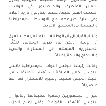
نسل مهاجرين". وهذه الحقيقة التاريخية يحاول
اليمين المتطرف والعنصريون في الولايات
المتحدة القفز عليها، عندما يتناولون تاريخ البلاد،
وفي ادارة صراعهم مع الاوساط الديمقراطية
والتقدمية في المجتمع الامريكي.
وأشار القرار إلى أن الوطنية لا يتم تعريفها بالعرق
أو الإثنية "ولكن عن طريق الإخلاص للمُثُل
الدستورية المتمثلة في المساواة والحرية
والاندماج والديمقراطية".
وقالت رئيسة مجلس النواب الديمقراطية نانسي
بيلوسي، خلال المناقشات "هذه التعليقات من
البيت الأبيض مشينة ومثيرة للاشمئزاز كما أنها
عنصرية".
غير أن الجمهوريين رفضوا تعليقاتها وقالوا إن
بيلوسي "انتهكت القواعد"، وقال زعيم الحزب