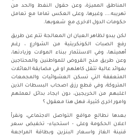
المناطق المميزة، وعن حقول النفط والحد من
تهريبه.... وغيرها، وعلى العكس تماما مع تعامل
حكومات الدول الاخرى مع شعوبها.
لكن يبدو لظاهر العيان ان المعالجة تتم عن طريق
رفع الصبات الكونكريتية من الشوارع ، رغم
أهميتها، وفي الاستثمار ببناء المولات وزيادتها،
وعن طريق منح القروض للمواطنين والمحتاجين
بفوائد عالية تثقل كاهلهم او في مضايقة العائلات
المتعففة التي تسكن العشوائيات والمجمعات
المتروكة، وفي قطع رزق اصحاب البسطات الذين
اغلبهم من الخريجين، دون ايجاد بدائل لعملهم
وامور اخرى كثيرة، فهل هذا معقول ؟
بعدها نطالع مواقع التواصل الاجتماعي، ونقرأ
اعلان الحكومة وعلى - استحياء- تخفيض سعر
قنينة الغاز واسعار البنزين وبطاقة المراجعة