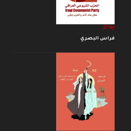
فراس البصري