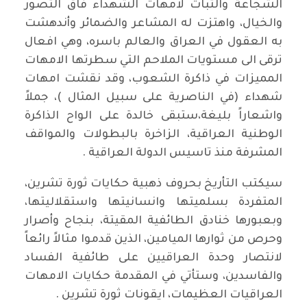
الشجاعة والثبات لامهات الشهداء فاق التصور
والخيال، واهتزت له المشاعر والضمائر وأندهشت
به العقول في العراق والعالم باسره، وهي افعال
ترقى الى مستويات الملاحم التي سطرتها الامهات
المميزات في ذاكرة الشعوب، وقد نقشت امهات
شهداء (في الناصرية على سبيل المثال )، جملاً
واشعاراً بليغة،ستبقى خالدة على الواح الذاكرة
الوطنية العراقية، الزاخرة بالبطولات والمواقف
المشرفة منذ تاسيس الدولة العراقية .
سيكتب التأريخ بحروف ذهبية حكايات ثورة تشرين،
المتفردة بسلميتها وانسانيتها واستقلاليتها،
وبعبورها خنادق الطائفية المقيتة، بنجاح وأصرار
وحرص من ثوارها الميامين، الذين قدموا مثالاً رائعاً
لانتصار وحدة العراقيين على طائفية الفساد
والفاسدين، وستأتي في المقدمة حكايات الامهات
العراقيات العظيمات، ايقونات ثورة تشرين .