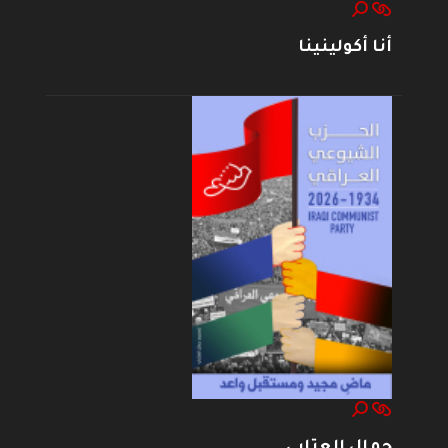
أنا أكولينينا
جمال العتابي