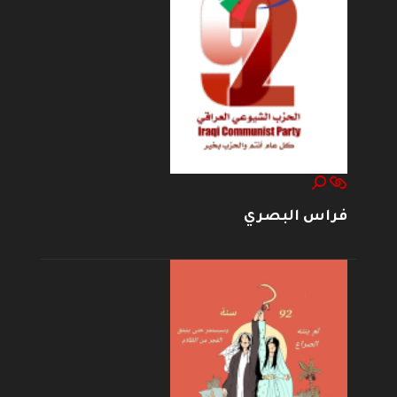
فراس البصري