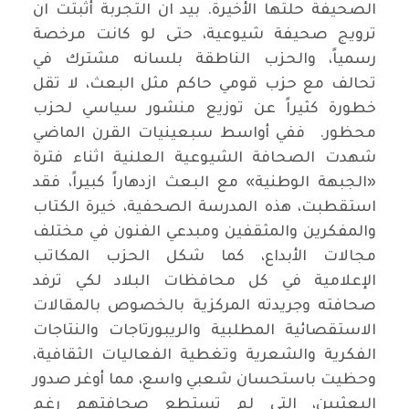
الصحيفة حلتها الأخيرة. بيد ان التجربة أثبتت ان
ترويج صحيفة شيوعية، حتى لو كانت مرخصة
رسمياً، والحزب الناطقة بلسانه مشترك في
تحالف مع حزب قومي حاكم مثل البعث، لا تقل
خطورة كثيراً عن توزيع منشور سياسي لحزب
محظور. ففي أواسط سبعينيات القرن الماضي
شهدت الصحافة الشيوعية العلنية اثناء فترة
«الجبهة الوطنية» مع البعث ازدهاراً كبيراً، فقد
استقطبت، هذه المدرسة الصحفية، خيرة الكتاب
والمفكرين والمثقفين ومبدعي الفنون في مختلف
مجالات الأبداع، كما شكل الحزب المكاتب
الإعلامية في كل محافظات البلاد لكي ترفد
صحافته وجريدته المركزية بالخصوص بالمقالات
الاستقصائية المطلبية والريبورتاجات والنتاجات
الفكرية والشعرية وتغطية الفعاليات الثقافية،
وحظيت باستحسان شعبي واسع، مما أوغر صدور
البعثيين، التي لم تستطع صحافتهم رغم