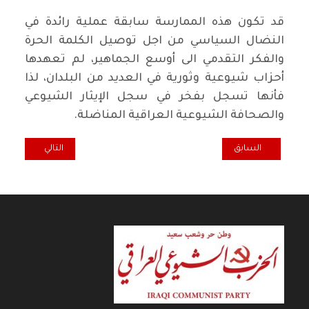
قد تكون هذه الممارسة سابقة عملية رائدة في
النضال السياسي من اجل توصيل الكلمة الحرة
والفكر التقدمي الى أوسع الجماهير، لم تعهدها
أحزاب شيوعية وثورية في العديد من البلدان، لذا
فأنها تسجل بفخر في سجل الإيثار الشيوعي
والصحافة الشيوعية العراقية المناضلة.
المقال السابق: تجربة الحزب البلشفي الروسي في اصدار جريدته
المقال التالي: ت
السابق
التالي