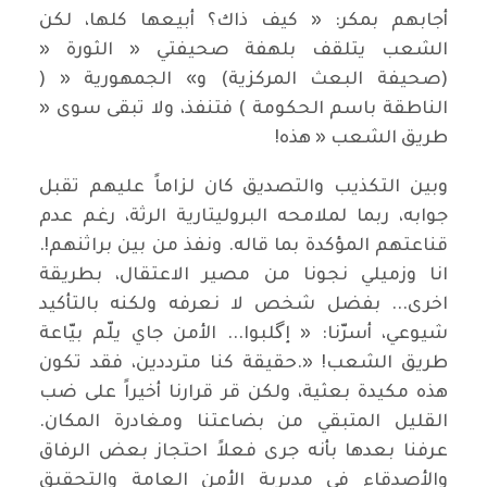
أجابهم بمكر: « كيف ذاك؟ أبيعها كلها، لكن
الشعب يتلقف بلهفة صحيفتي « الثورة «
(صحيفة البعث المركزية) و» الجمهورية « (
الناطقة باسم الحكومة ) فتنفذ، ولا تبقى سوى «
طريق الشعب « هذه!
وبين التكذيب والتصديق كان لزاماً عليهم تقبل
جوابه، ربما لملامحه البروليتارية الرثة، رغم عدم
قناعتهم المؤكدة بما قاله. ونفذ من بين براثنهم!.
انا وزميلي نجونا من مصير الاعتقال، بطريقة
اخرى... بفضل شخص لا نعرفه ولكنه بالتأكيد
شيوعي، أسرّنا: « إگلبوا... الأمن جاي يلّم بيّاعة
طريق الشعب! «.حقيقة كنا مترددين، فقد تكون
هذه مكيدة بعثية، ولكن قر قرارنا أخيراً على ضب
القليل المتبقي من بضاعتنا ومغادرة المكان.
عرفنا بعدها بأنه جرى فعلاً احتجاز بعض الرفاق
والأصدقاء في مديرية الأمن العامة والتحقيق