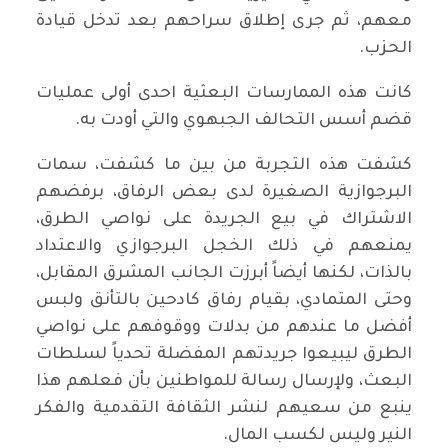
معهم، ثم جرى إطلاق سراحهم بعد تدخل قيادة
الحزب.
كانت هذه الممارسات البعثية احدى أولى عمليات
قضم أسس التحالف الجبهوي والتي أودت به.
كشفت هذه التجربة من بين ما كشفت، سمات
البرجوازية الصغيرة لدى بعض الرفاق، برفضهم
الاشتراك في بيع الجريدة على نواصي الطرق،
يمنعهم في ذلك الخجل البرجوازي والاعتداد
بالذات، لكنها أيضاً أبرزت الجانب المشرق المقابل،
وحتى المتمادي، بقيام رفاق كادحين بالتأنق ولبس
أفضل ما عندهم من بدلات ووقوفهم على نواصي
الطرق ليبيعوا جريدتهم المفضلة تحدياً لسلطات
البعث، ولإرسال رسالة للمواطنين بأن فعلهم هذا
ينبع من سعيهم لنشر الثقافة التقدمية والفكر
النير وليس لكسب المال.