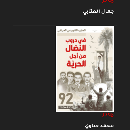
جمال العتابي
محمد حياوي