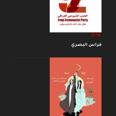
فراس البصري