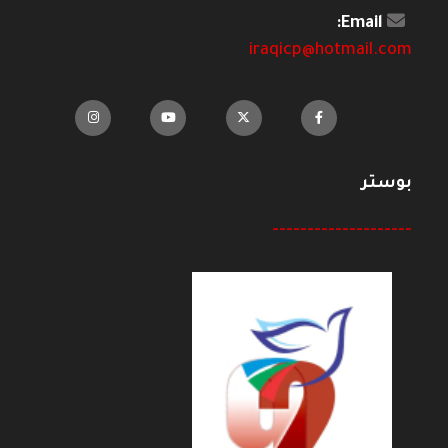
Email:
iraqicp@hotmail.com
بوستر
--------------------