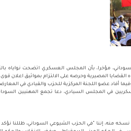
وداني، مؤخرا، بأن المجلس العسكري اتضحت نواياه بال
القضايا المصيرية وحرصه على الالتزام بمواثيق اعلان قوى 
أفاد عضو اللجنة المركزية للحزب والقيادي في المعارضة،
مفاوضات، هو قبول 6 مدنيين و 5 عسكريين في المجلس السيادي، دعا تجمع المهن
خه منه، إننا "في الحزب الشيوعي السوداني، ظللنا نؤكد ع