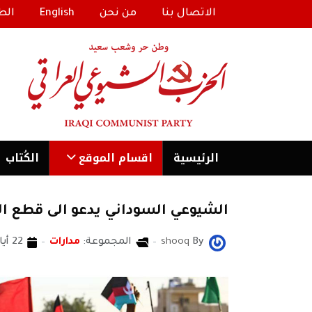
الاتصال بنا
من نحن
English
الط
الرئیسية
اقسام الموقع
الكُتاب
الشيوعي السوداني يدعو الى قطع ال
By
shooq
المجموعة:
مدارات
22 أيار 2019