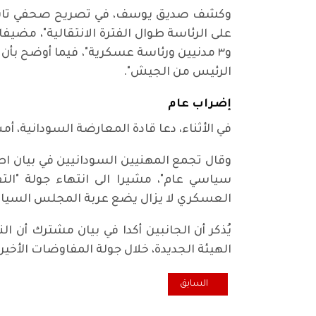
وكشف صديق يوسف، في تصريح صحفي تابعته 
و٣ مدنيين ورئاسة عسكرية"، فيما أوضح بأ
الرئيس من الجيش".
إضراب عام
في الأثناء، دعا قادة المعارضة السودانية، 
وقال تجمع المهنيين السودانيين في بيان ا
سياسي عام"، مشيرا الى انتهاء جولة "ا
العسكري لا يزال يضع عربة المجلس السيادي
يُذكر أن الجانبين أكدا في بيان مشترك أن
الهيئة الجديدة، خلال جولة المفاوضات الأخيرة بين الطرفين التي بدأت يوم 19
المقال السابق: تصعيد جديد في التوتر بين تركيا وقبرص
السابق