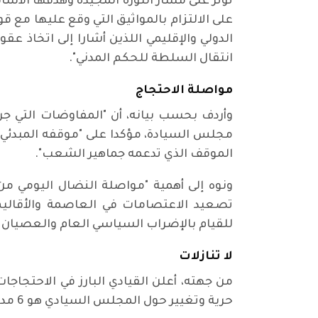
تؤثر على مسار الثورة المجيدة وهدفها الأس
على الالتزام بالمواثيق التي وقع عليها مع 
الدولي والإقليمي اللذين أشارا إلى اتخاذ
انتقال السلطة للحكم المدني".
مواصلة الاحتجاج
وأردف بحسب بيانه، أن "المفاوضات التي ج
مجلس السيادة، مؤكدا على "موقفه المبدئي م
الموقف الذي تدعمه جماهير الشعب".
ونوه إلى أهمية "مواصلة النضال اليومي من
تصعيد الاعتصامات في العاصمة والأقاليم،
للقيام بالإضراب السياسي العام والعصيان ا
لا تنازلات
من جهته، أعلن القيادي البارز في الاحتجاج
حرية وتغيير حول المجلس السيادي هو 6 مدنيين و5 عسكريين ورئاسة دورية في المجلس السيادي".