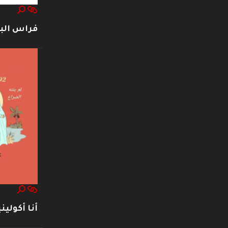
فراس ال
أنا أكوليني