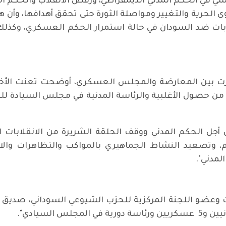
اسي في الحكم المدني الديمقراطي، ورفض الانقلاب والحكم ا
قوى الحرية والتغيير ومواصلة الثورة حتى تحقق أهدافها، و
 عقوبات ضد السودان في حالة استمرار الحكم العسكري، وك
رت بين المعارضة والمجلس العسكري، أوضحت تعنت الأخير
ن حصول الأغلبية والرئاسة المدنية في مجلس السيادة للقو
 أجل الحكم المدني ووقف الحلقة الشريرة من الانقلابات ا
 وتصعيد النشاط الجماهيري بالمواكب والتظاهرات والاض
لمدني".
ات وعضو اللجنة المركزية للحزب الشيوعي السوداني، صديق 