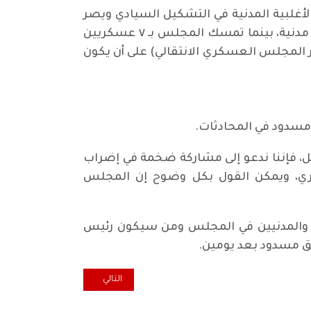
لبية المدنية في التشكيل السيادي ويصر
على الرئاسة طوال الفترة الانتقالية"، مضيفا بأن "موقفهم الأساسي كان ٧ مدنيين و٣ عسكريين ورئاسة مدنية، بينما تمسك المجلس بـ ٧ عسكريين
ر المجلس العسكري الانتقالي) على أن يكون
 مسدود في المحادثات.
ل، فإننا ندعو إلى مشاركة ضخمة في إضراب
كري، ويمكن القول بكل وضوح إن المجلس
جيش والمدنيين في المجلس ومن سيكون رئيس
المقال التالي: تحالف سائرون: ما صُرف من أموال للش
التالي