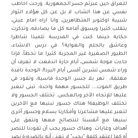
للعراق حين عبرتم جسر الجمهورية. ورحت اخاطب
نفسي عن هذا الشاب لا بل عن كل هؤلاء الثوار
شبيبة اوكتوبر المتظاهرين، وانا اراه امام عيني،
يتقلب كثيرا ويسوق أمامه كل ما يصادفه، وتذكرت
حكاية حينما كنت في المدرسة تلميذا شاطرا
وعاشق بالحلم والغواية؟ في درس الانشاء،
الطيور الصغيرة غير المجربة كثيرا ما تخطأ، فإذا
جاءت موجة شمس، أيام حارة اندفعت لا تعرف أن
وراء شمس تشرين أقسى أيام البرد!!، الوحدة نافذة
مغلقة، نهر بلا جسر، الوحدة قاسية، وتقود في
طريق الموت... للجسور مهمة واحدة: تبنى لنعبر
عليها للإتجاه الآخر وبالعكس. تختلف الجسور ولا
تختلف الوظيفة! هناك جسور نبنيها مع الآخرين
لتعبر عليها مشاعرنا وأفكارنا بسلام وجسور أخرى
نبنيها مع أنفسنا لنتصالح معها ونتفق على
أهداف وغايات. وهناك جسور يجب أن تقودنا للنصر
أو كما إعتقد كلمة "يجب" لا تعني أنه بالضرورة نصر