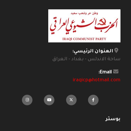
العنوان الرئيسي:
ساحة الاندلس - بغداد - العراق
Email:
iraqicp@hotmail.com
بوستر