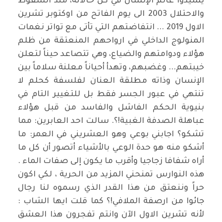
يشيدوا عالم الإنسان في كل حالاته، منذ السقوط
والاحتلال 2003 الى يوم الفاتح من اوكتوبر تشرين
الاول 2019 ... انتفاضتهم التي تأتى مع تواتر نغمات
المنولوج الداخلي في ارواحهم المنعتقة من ظلم
هؤلاء ودوامتهم والضياع، وهي تتصاعد حيناً لتعلن
خيبتهم... وغضبهم، وتهدأ أحياناً معلنة سلاماً بين
الإنسان وذاته مطلقة العنان لفلسفة كحلم لا
تنتهي في عبور الجسر فقط بل للتغيير التام في
بنيوية الحكم الفاشل والفاسد من قبل هؤلاء
عباهلة الصدفة الغبية!؟. سالت احد العابرين: مما
تشكو؟ اجابني بوعي وهو العشريني في العمر: ما
أشكو منه هو حدة الوعي بالأشياء أتصور أن كل ما
أراه شفافا زجاجيا وأقرب ما يكون إلى صفات الماء .
هذه النوارس تمنحني المزيد من الحرية ، لكي اكون
حراً وننعتق من هذا القدر الذي رسموه لنا رجال
جائوا من ارصفة الملافي!؟ كما قلت ايها الشاب :
لأنه تشرين الاول الآن وانتم تفجرون هذا العشق