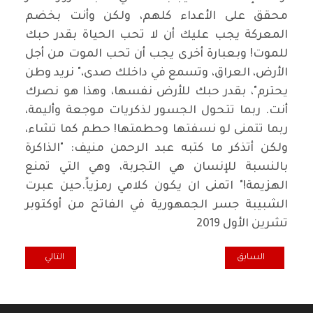
محقق على الأعداء كلهم، ولكن وأنت بخضم
المعركة يجب عليك أن لا تحب الحياة بقدر حبك
للموت! وبعبارة أخرى يجب أن تحب الموت من أجل
الأرض، العراق، وتسمع في داخلك صدى،" نريد وطن
يحترم"، بقدر حبك للأرض نفسها، وهذا هو نصرك
أنت. ربما تتحول الجسور لذكريات موجعة وأليمة،
ربما تتمنى لو نسفتها وحطمتها! حطم كما تشاء،
ولكن أتذكر ما كتبه عبد الرحمن منيف: "الذاكرة
بالنسبة للإنسان هي التجربة، وهي التي تمنع
الهزيمة!" اتمنى ان يكون كلامي رمزياً.حين عبرت
الشبيبة جسر الجمهورية في الفاتح من أوكتوبر
تشرين الأول 2019
المقال السابق: بشرى سارة الحكومة تقتل بعتاد محلل!
المقال التالي: الط
السابق
التالي