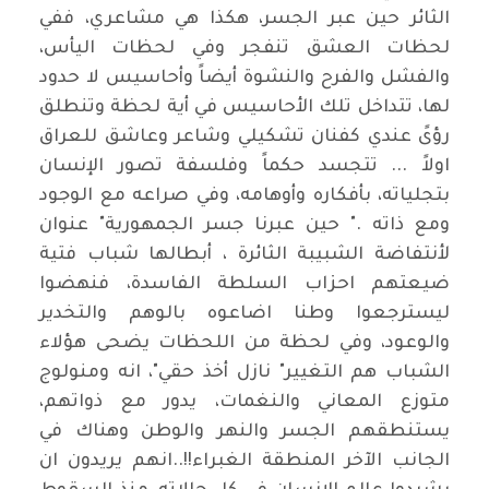
الثائر حين عبر الجسر، هكذا هي مشاعري، ففي
لحظات العشق تنفجر وفي لحظات اليأس،
والفشل والفرح والنشوة أيضاً وأحاسيس لا حدود
لها، تتداخل تلك الأحاسيس في أية لحظة وتنطلق
رؤىً عندي كفنان تشكيلي وشاعر وعاشق للعراق
اولاً ... تتجسد حكماً وفلسفة تصور الإنسان
بتجلياته، بأفكاره وأوهامه، وفي صراعه مع الوجود
ومع ذاته ." حين عبرنا جسر الجمهورية" عنوان
لأنتفاضة الشبيبة الثائرة ، أبطالها شباب فتية
ضيعتهم احزاب السلطة الفاسدة، فنهضوا
ليسترجعوا وطنا اضاعوه بالوهم والتخدير
والوعود، وفي لحظة من اللحظات يضحى هؤلاء
الشباب هم التغيير" نازل أخذ حقي"، انه ومنولوج
متوزع المعاني والنغمات، يدور مع ذواتهم،
يستنطقهم الجسر والنهر والوطن وهناك في
الجانب الآخر المنطقة الغبراء!!..انهم يريدون ان