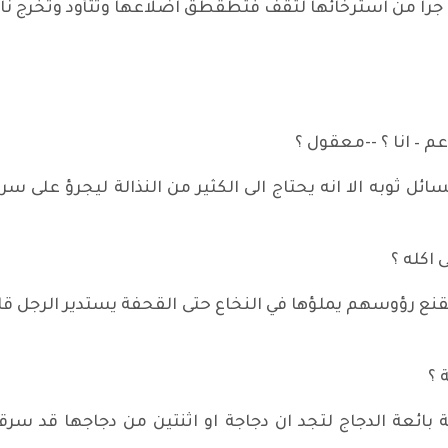
را من استرخائها لتقف فتطقطق اضلاعها وتتأود وتخرج ناقم
م – انا ؟ --معقول ؟
 ثوبه الا انه يحتاج الى الكثير من النذالة ليجرؤ على سرق
 اكله ؟
نع رؤوسهم يملؤها في النخاع حتى القحفة يستدير الرجل قائلا
 ؟
بائعة الدجاج لتجد ان دجاجة او اثنتين من دجاجها قد س