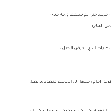
 – مجلد حتى لم تسقط ورقة منه –
مي الحاج:
 الصراط الذي بعرض الحبل –
طريق امام رجليها الى الجحيم فتعود مرتعبة
 التهمة –كان كل مايحدث امامها يمكن ان