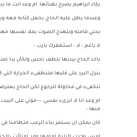
يكاد ابراهيم يصرخ بغبائها: ام وعد انت ما ي
وعندما يطل عليه الحاج، يحمل كتابه معه ويص
يحني قامته ويتهدج الصوت يملا نفسها مهابة 
لا ياعم – لا – استغفرك يارب –
ياخذ الحاج بيديها بلطف تحس ولكأن يدا تمت
ينزل البرد على قلبها فتنطفىء الحرارة التي 
تنكفىء في محاولة للرجوع لكن الحاج يعترض
ام وعد انا لا ابرىء نفسي ---فوتي على البي
منها –
كان يمكن ان يستمر بناء الرعب متطامنا في 
امس وجدت البلدة امامها وقد امتلأت بالج