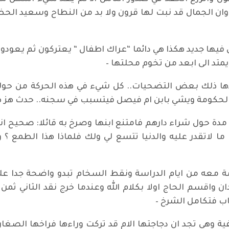
 وان الجمال قد نبت لها قرون ولا بد من النطاح وسعيد ال
فيها جديد هكذا هي دائما “عراك اطفال “ يعتركون ثم يعودون
يمتد الى ابعد من تخوم محلتها –
فقدها ذلك بعض التضحيات.. كل شيء في هذه الحركة من ح
ى الحكومة ويشي بابن ام فيصل فيتسبب في سجنه.. حدث هز هذ
مدة حول شراء دارهم فامتنع ابنها وصرخ به قائلا: صحيح ان
 ما لاتقدر عليه والدنيا تتسع لي ولك فلماذا هذا الطمع ؟
ة معه من ايام الدراسة ونقط السخام تبدو واضحة جدا على
 واقسم الحاج اولا بكلام الله وعندما خرج نقد الثاني ثمن 
اب فتكامل الشرخ –
ية وهي تجد ان دجاجتها الام قد تركت وراءها فراخها الصغ