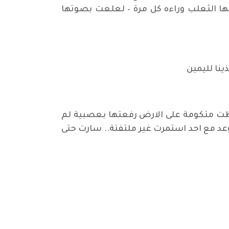
ركها الثعلب وراءه كل مرة – لعلعت بصوتها
نا لليمين
طت متكومة على الارض رفعتها بعصبية لم
وعد مع احد استمرت غير ملتفتة.. سارت حتى