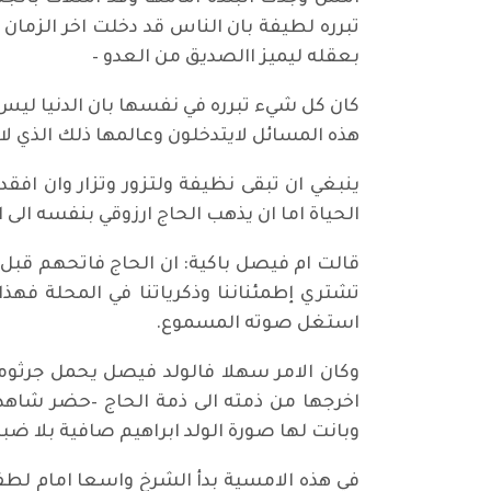
تبرره لطيفة بان الناس قد دخلت اخر الزمان
بعقله ليميز االصديق من العدو –
كان كل شيء تبرره في نفسها بان الدنيا ليس 
هذه المسائل لايتدخلون وعالمها ذلك الذي لا
ينبغي ان تبقى نظيفة ولتزور وتزار وان ا
الحياة اما ان يذهب الحاج ارزوقي بنفسه ال
قالت ام فيصل باكية: ان الحاج فاتحهم قبل 
تشتري إطمئناننا وذكرياتنا في المحلة فهذا
استغل صوته المسموع.
وكان الامر سهلا فالولد فيصل يحمل جرثوم
اخرجها من ذمته الى ذمة الحاج –حضر شاهدان
وبانت لها صورة الولد ابراهيم صافية بلا ضب
في هذه الامسية بدأ الشرخ واسعا امام لطف