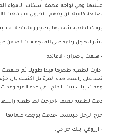
عينيها وهي تواجه مهمة اسكات الافواه المف
لعلعة كافية لان يفهم الاخرون فتجمعت ال
برمت لطفية شفتيها بضجر وقالت: لا احد 
نشر الخجل رداءه على المتجمعات لصقن عيون
– هتفت باصرار: - لافائدة.
ادارت لطفية ظهرها فبدا طويلا ثم صفقت 
تعد على راسها هذه المرة بل اكتفت بان حزم
وقفت بباب بيت الحاج.. في هذه المرة وقفت ا
دقت لطفية بعنف –اخرجت لها طفلة راسها و
خرج الرجل مبتسما –قذفت بوجهه كلماتها:
- ارزوقي ابنك حرامي.