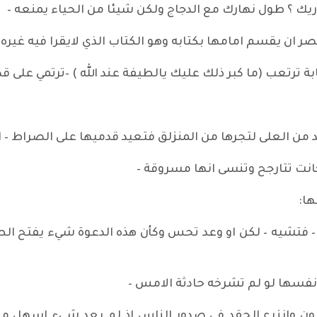
دريك ؟ طول نهارك مع الدجاج ولكن شيئا من الحياء يمنعه –
ر ان يقسم امامها بكتابه وهو الكتاب الذي لايقرا فيه غيره
ترتعب (ما كبر ذلك عليك يالطيفة عند الله ) –ترتمي على قد
د من العلى لتجرها من المنزلق فتعيد قدميها على الصراط –
كانت تتارجح وتنسى انها مسروقة –
ها:
ت – فتشيه – لكن او وعد تحس وكأن هذه الدعوة شيء يفتح ال
نفسها لو لم تشرخه حادثة الامس –
نون وانزرع الحقد في صدور الناس اذ لم يعد شيء اسهل من