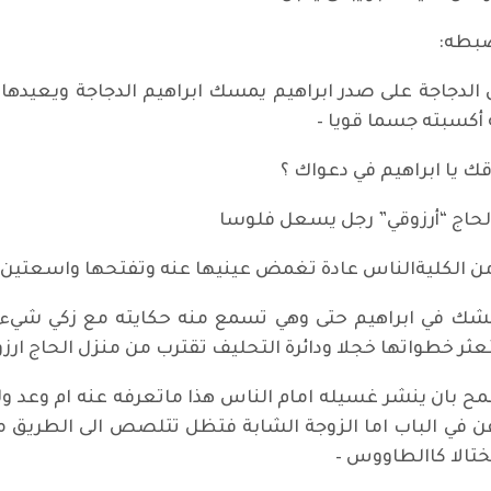
يضبطه:
لدجاجة على صدر ابراهيم يمسك ابراهيم الدجاجة ويعيدها 
أكسبته جسما قويا –
 يا ابراهيم في دعواك ؟
لحاج “أرزوقي” رجل يسعل فلوسا
 من الكليةالناس عادة تغمض عينيها عنه وتفتحها واسعتين
شك في ابراهيم حتى وهي تسمع منه حكايته مع زكي شيء 
عثر خطواتها خجلا ودائرة التحليف تقترب من منزل الحاج ارزو
ح بان ينشر غسيله امام الناس هذا ماتعرفه عنه ام وعد و
يقفن في الباب اما الزوجة الشابة فتظل تتلصص الى الطريق 
ختالا كاالطاووس –