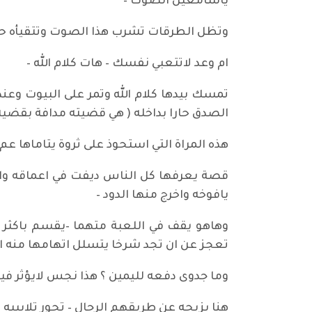
ياسامعين الصوت –
وتظل الطرقات تشرب هذا الصوت وتتقيأه حتى
ام وعد لاتتعبي نفسك – هات كلام الله –
تمسك بيدها كلام الله وتمر على البيوت وعن
الصدق حارا بداخله ( هي قضيته مدافة بقضية 
هذه المراة التي استحوذ على ثروة يتاماها ع
قصة يعرفها كل الناس ديفت في اعماقه واعط
يافوخه واخرج منها الدود –
وهاهو يقف في اللعبة متهما –يقسم باكثر 
تعجز عن ان تجد شرخا يتسلل اتهامها منه ال
وما جدوى دفعه لليمين ؟ هذا نجس لايؤثر في
هنا يزيحه عن طريقهم الرجال – تحور تلابيبه