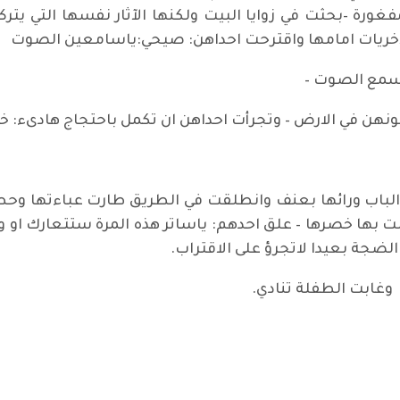
غورة –بحثت في زوايا البيت ولكنها الآثار نفسها التي يت
اخريات امامها واقترحت احداهن: صيحي:ياسامعين الصوت
يسمع الصوت –
هن في الارض – وتجرأت احداهن ان تكمل باحتجاج هادىء: خذي
الباب ورائها بعنف وانطلقت في الطريق طارت عباءتها وح
ت بها خصرها – علق احدهم: ياساتر هذه المرة ستتعارك او 
لضجة بعيدا لاتجرؤ على الاقتراب.
غابت الطفلة تنادي.