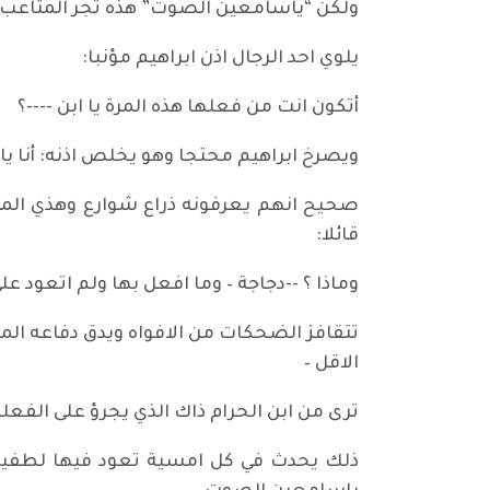
ولكن “ياسامعين الصوت” هذه تجر المتاعب ج
يلوي احد الرجال اذن ابراهيم مؤنبا:
أتكون انت من فعلها هذه المرة يا ابن ----؟
ويصرخ ابراهيم محتجا وهو يخلص اذنه: أنا ياع
صحيح انهم يعرفونه ذراع شوارع وهذي المسائل
قائلا:
وماذا ؟ --دجاجة – وما افعل بها ولم اتعود على
تتقافز الضحكات من الافواه ويدق دفاعه المق
الاقل –
ترى من ابن الحرام ذاك الذي يجرؤ على الفعلة
ذلك يحدث في كل امسية تعود فيها لطفية 