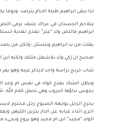
لذا يبقى ابراهيم طيلة الايام يترصد –ويوما 
يتلاحم الجسدان في عراك عنيف يرمي اللص ا
ابراهيم فاللص ولد “عتر” تغذى تغذية حسنة 
يفلت من يد ابراهيم ويتسلل –ولكن من يصدقك
صحيح ان زكي ولد بلاشغل مثلك ولكنه ابن ا
شاب خريج دراسة واحد لايذكر عيبه وهو يفر
ويظل الشك يفتح كواه في نفس ام وعد ال
يجوس نداؤها الدروب وهي تحمل كلام الله –تت
يخرج الرجل بوجهه الصبوح رجل محترم لايسم
اخرى اثناء غيابه عن الدار يتزين اكثرهن و
الولد “مجيد” ابن ام مجيد وهو يروح ويجيء م