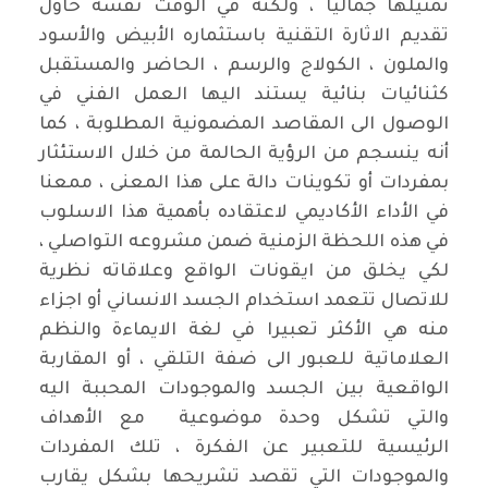
تمثيلها جماليا ، ولكنه في الوقت نفسه حاول
تقديم الاثارة التقنية باستثماره الأبيض والأسود
والملون ، الكولاج والرسم ، الحاضر والمستقبل
كثنائيات بنائية يستند اليها العمل الفني في
الوصول الى المقاصد المضمونية المطلوبة ، كما
أنه ينسجم من الرؤية الحالمة من خلال الاستئثار
بمفردات أو تكوينات دالة على هذا المعنى ، ممعنا
في الأداء الأكاديمي لاعتقاده بأهمية هذا الاسلوب
في هذه اللحظة الزمنية ضمن مشروعه التواصلي ،
لكي يخلق من ايقونات الواقع وعلاقاته نظرية
للاتصال تتعمد استخدام الجسد الانساني أو اجزاء
منه هي الأكثر تعبيرا في لغة الايماءة والنظم
العلاماتية للعبور الى ضفة التلقي ، أو المقاربة
الواقعية بين الجسد والموجودات المحببة اليه
والتي تشكل وحدة موضوعية مع الأهداف
الرئيسية للتعبير عن الفكرة ، تلك المفردات
والموجودات التي تقصد تشريحها بشكل يقارب