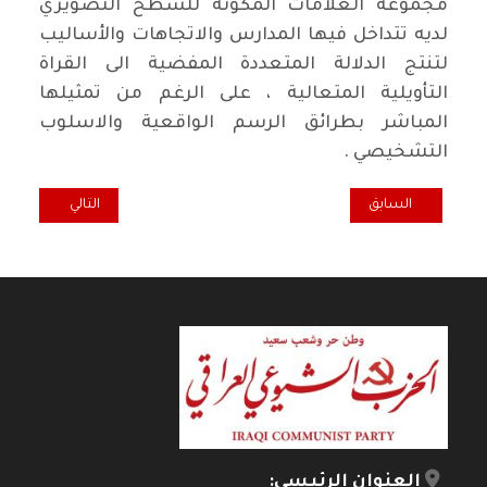
مجموعة العلامات المكونة للسطح التصويري
لديه تتداخل فيها المدارس والاتجاهات والأساليب
لتنتج الدلالة المتعددة المفضية الى القراة
التأويلية المتعالية ، على الرغم من تمثيلها
المباشر بطرائق الرسم الواقعية والاسلوب
التشخيصي .
المقال السابق: عن “حليب اسود” لـ إيليف شفاق
المقال التالي: علي
السابق
التالي
العنوان الرئيسي: