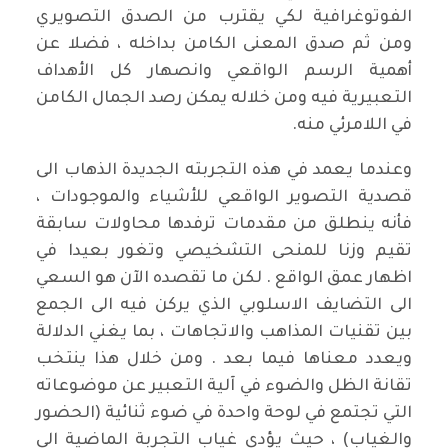
الفوتوغرافية لكي يقترب من الصدق التصويري
ومن ثم صدق المعنى الكامن بداخله ، فضلا عن
أهمية الرسم الواقعي وانصهار كل الأهداف
التعبيرية فيه ومن خلاله يمكن رصد الجمال الكامن
في اللامرئي منه.
وعندما يعمد في هذه التجربته الجديدة الذهاب الى
قصدية التصوير الواقعي للأشياء والموجودات ،
فأنه ينطلق من مقدمات ترفدها محاولات سابقة
تقيم وزنا للمنحى التشخيصي وتغور بعيدا في
اظهار عمق الواقع . لكن ما تقصده الآن هو السعي
الى التضايف الاسلوبي الذي يركن فيه الى الجمع
بين تقنيات المذاهب والاتجاهات ، بما يغني الدلالة
ويعدد معناها فيما بعد . ومن خلال هذا ينتخب
تقانة الظل والضوء في آلية التعبير عن موضوعاته
التي تجتمع في لوحة واحدة في ضوء ثنائية (الحضور
والغياب) ، حيث يؤدي غياب التجربة الماضية الى