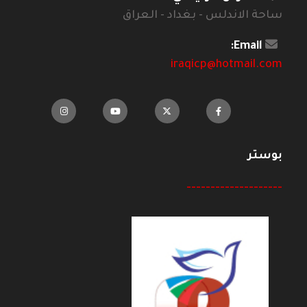
ساحة الاندلس - بغداد - العراق
Email:
iraqicp@hotmail.com
بوستر
--------------------