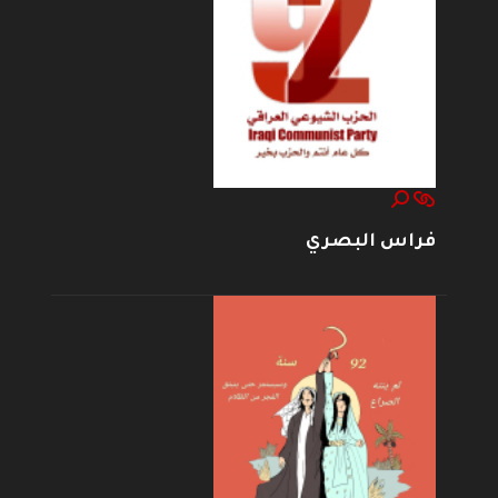
فراس البصري