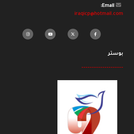
Email:
iraqicp@hotmail.com
بوستر
--------------------