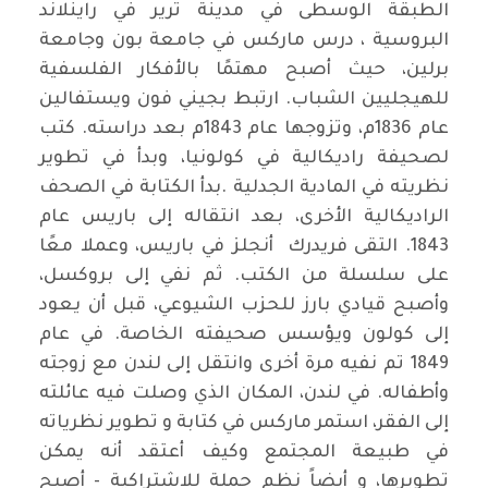
الطبقة الوسطى في مدينة ترير في راينلاند
البروسية ، درس ماركس في جامعة بون وجامعة
برلين، حيث أصبح مهتمًا بالأفكار الفلسفية
للهيجليين الشباب. ارتبط بجيني فون ويستفالين
عام 1836م، وتزوجها عام 1843م بعد دراسته. كتب
لصحيفة راديكالية في كولونيا، وبدأ في تطوير
نظريته في المادية الجدلية .بدأ الكتابة في الصحف
الراديكالية الأخرى، بعد انتقاله إلى باريس عام
1843. التقى فريدرك أنجلز في باريس، وعملا معًا
على سلسلة من الكتب. ثم نفي إلى بروكسل،
وأصبح قيادي بارز للحزب الشيوعي، قبل أن يعود
إلى كولون ويؤسس صحيفته الخاصة. في عام
1849 تم نفيه مرة أخرى وانتقل إلى لندن مع زوجته
وأطفاله. في لندن، المكان الذي وصلت فيه عائلته
إلى الفقر، استمر ماركس في كتابة و تطوير نظرياته
في طبيعة المجتمع وكيف أعتقد أنه يمكن
تطويرها، و أيضاً نظم حملة للاشتراكية - أصبح