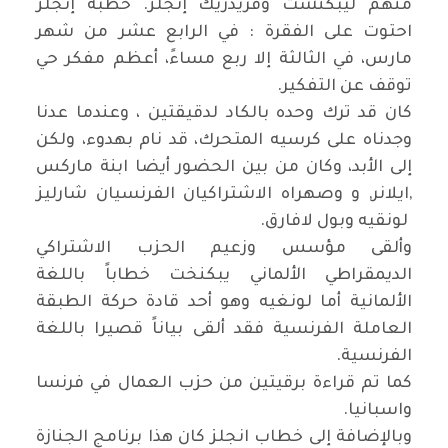
منهم ليبكنشت وفريدريك إنجلز. خطبة إنجلز
احتوت على الفقرة : في الرابع عشر من شهر
مارس، في الثالثة إلا ربع مساءً، أعظم مفكر حي
توقف عن التفكير.
كان قد ترك وحده بالكاد لدقيقتين ، وعندما عدنا
وجدناه على كرسيه المتحرك، قد نام بهدوء، ولكن
إلى الأبد، وكان من بين الحضور أيضا ابنة ماركس
,ايلانر, و وصهراه الاشتراكيان الفرنسيان شارليز
لونقيه وبول لافارق.
وألقى مؤسس وزعيم الحزب الاشتراكي
الديمقراطي الألماني يبكنخت خطاباً باللغة
الألمانية أما لونغيه وهو أحد قادة حركة الطبقة
العاملة الفرنسية فقد ألقى بياناً قصيرا باللغة
الفرنسية.
كما تم قراءة برقيتين من حزب العمال في فرنسا
واسبانيا.
وبالإضافة إلى خطاب انجلز كان هذا برنامج الجنازة