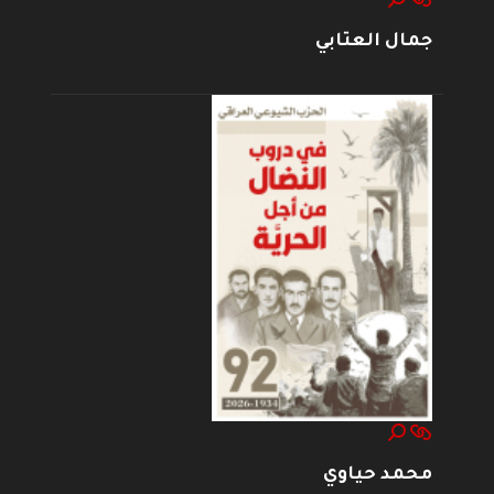
جمال العتابي
محمد حياوي