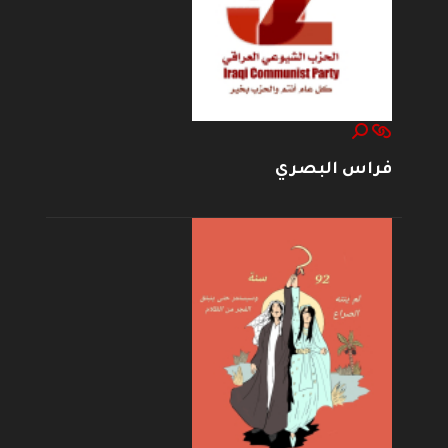
فراس البصري