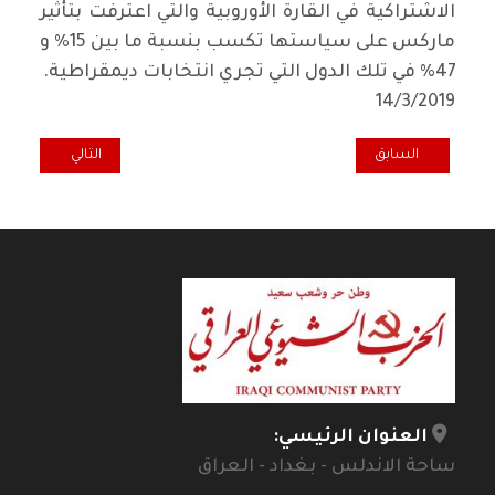
الاشتراكية في القارة الأوروبية والتي اعترفت بتأثير
ماركس على سياستها تكسب بنسبة ما بين 15% و
47% في تلك الدول التي تجري انتخابات ديمقراطية.
14/3/2019
المقال السابق: خرطومٌ واحدٌ و ألف ذراعٍ.. أمام الرئيس عبد المهدي..
المقال التالي: السؤ
السابق
التالي
العنوان الرئيسي:
ساحة الاندلس - بغداد - العراق