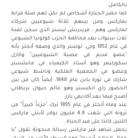
بالكامل.
كما حضر الجنازة أشخاص لم تكن لهم صلة قرابة
بماركس ومن بينهم ثلاثة شيوعيين شركاء
لماركس وهم : فريدريش ليسنر الذي سجن لمدة
ثلاث سنوات بعد محاكمة الحزب كولونيا الشيوعي
في عام 1852 وجي. لوشنر والذي وصفه أنجلز بأنه
"عضو قديم في عصبة الشيوعيين" وكارل
سكورليمر وهو أستاذ الكيمياء في مانشستر
وعضو في الجمعية الملكية وناشط شيوعي
شارك في ثورة بادن عام 1848. أيضاً كان من بين
الحضور راي انكيستر وهو عالم حيوان بريطاني
أصبح فيما بعد أكاديمي بارز.
عند وفاة أنجلز في عام 1895 ترك "جزءاً كبيراً" من
ثروته التي بلغت 4.8 مليون دولار لأبنتي ماركس
اللتين كانتا على قيد الحياة.
يحمل شاهد قبر ماركس رسالة منحوتة تقول "يا