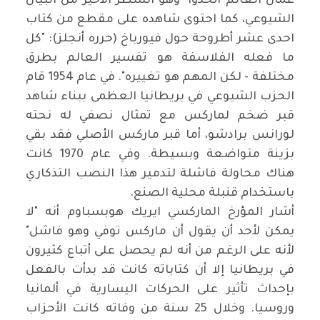
عمال العالم أتحدوا" وهو السطر الأخير من البيان
الشيوعي، كما احتوى شاهده على مقطع من كتاب
احدى عشر أطروحة حول فيورباخ (حرره أنجلز): "كل
ما فعله الفلاسفة هو تفسير العالم بطرق
مختلفة - لكن المهم هو تغييره". في عام 1954 قام
الحزب الشيوعي في بريطانيا العظمى ببناء شاهد
قبر ضخم لماركس مع تمثال نصفي له نحته
لورانس برادشو، أما قبر ماركس الأصلي فقد بقي
بزينة متواضعة وبسيطة. وفي عام 1970 كانت
هناك محاولة فاشلة لتدمير هذا النصب التذكاري
باستخدام قنبلة محلية الصنع.
أشار المؤرخ الماركسي ايريك هوبسباوم أنه "لا
يمكن لأحد أن يقول أن ماركس توفي وهو فاشل"
لأنه على الرغم من أنه لم يحصل على أتباع كثيرون
في بريطانيا إلا أن كتاباته كانت قد بدأت بالفعل
بإحداث تأثير على الحركات اليسارية في ألمانيا
وروسيا. وخلال 25 سنة من وفاته كانت الأحزاب