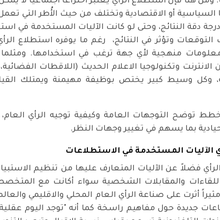
ومن هنا فإن استطلاع الرأي يعتبر اختراعاً اجتماعياً لا يم
ها السياسية أو الاقتصادية وتختلف من حيث الأُطر التي تع
جة دقة النتائج، وحتى لو كانت الآليات المستخدمة في استطل
توقعات وتؤثر في النتائج، رغم ما يوفره استطلاع الرأي 
 معلومات منهجية لأي جهة ترغب في استخدامها. ومثلما
الانترنت وتكنولوجيا الاعلام الحديث (اللاقطات الفضائية،
ولية، وكل وسيط كبير يختص بوظيفة مهيمنة ويمتلك القي
ط توضح التوجهات العامة وكيفية توجيه الرأي العام، و
حيادية بما يسهم في تغيير وجهات النظر.
ي الآليات المستخدمة في الاستطلاعات
رأي فضلاً عن الآليات المتعارف عليها من تنظيم الاست
اللقاءات والمقابلات الشخصية سواء أكانت مع المتخصص
مثيراً أثرت على صناعة الرأي العام المحلي والاقليمي والعا
اعات جديدة حول مفاهيم راسخة كما أنه "توجد اليوم عقلي