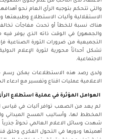
الاعتقاد لدى الناخب من عدم جدوى التصويت. 
والتي تتحكم بتوجيه الرأي العام نحو أهداف
الاستقلالية وآليات الاستطلاع وطبيعتها ودر
هناك نسبة للخطأ أو تحدث مفاجآت تخالف ال
والجمهور) في الوقت ذاته الذي يوفر فيه
التجميعية من ضرورات الثورة الصناعية فإن 
تشكل أحداثاً محورية لثورة الإعلام الد
الاجتماعية.
ولدى رصد هذه الاستطلاعات يمكن رسم خط
الاعلامية عمليات اقناع وتفسير مع ادعاء ال
العوامل المؤثرة في عملية استطلاع الرأ
لم يعد من الصعب توافر آليات في قياس ال
المخطط لها، وأساليب المسح الميداني و
شهدت وسائل الاعلام العالمي تحولاً جذرياً 
أهميتها ودورها في التحول الفكري وخلق قن