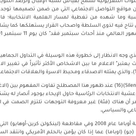
قنوات التلفزيونية تسمح بقياس نسبة الإقبال وترصد التنوي
تي ينتمون إليها"(13)، فضلاً عن مواقع التواصل الاجتماعي التي من ضمن تصم
سية وما شهده من تغطية لمسار العلمية الانتخابية؛ فال
تتاح فيه لذوي السلطة واصحاب القرار يستهلكها كما يشا
أمر الذي وجه الانظار إلى خطورة هذه الوسيلة في التداول الج
عتبر" الاعلام ما بين الاشخاص الأكثر تأثيراً في تغيير ا
الفئة الصامتة (الاغلبية الصامتة Silent Majority)(16) عند ظهور هذا المصطل
شية الانتخابات الرئاسية حاول الإيحاء بوجود أنصار له ي
الامر أن هناك (فئة) غير معروفة التوجهات تلتزم الصمت في
اعي والسياسي.
في الانتخابات الرئاسية الامريكية وأثناء حملة أوباما عام 2008 وفي م
(جو) (اوباما) عما إذا كان يؤمن بالحلم الأمريكي وانتقد