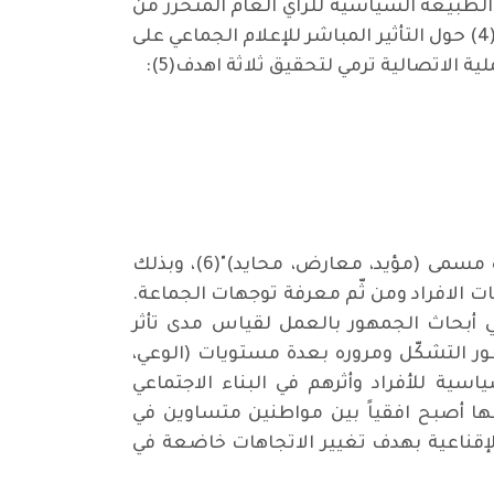
تعبير ومتغيرات الطبيعة السياسية للرأي العام المتحرر من
الإكراهات التي كانت مفروضة على حرياته مثل حرية التعبير وحرية التجمع، والذي تناغم مع رؤية (لاسوال)(4) حول التأثير المباشر للإعلام الجماعي على
 الاتصالية ترمي لتحقيق ثلاثة اهدف(5):
كما قام بعد تحليل المضمون بـ "تحديد الاتجاهات بطريقة أكثر دقة ممن سبقه حيث أعطى لكل اتجاه مسمى (مؤيد، معارض، محايد)"(6)، وبذلك
 الافراد ومن ثّم معرفة توجهات الجماعة.
 أبحاث الجمهور بالعمل لقياس مدى تأثر
طور التشكّل ومروره بعدة مستويات (الوعي،
اسية للأفراد وأثرهم في البناء الاجتماعي
عها أصبح افقياً بين مواطنين متساوين في
الإقناعية بهدف تغيير الاتجاهات خاضعة في