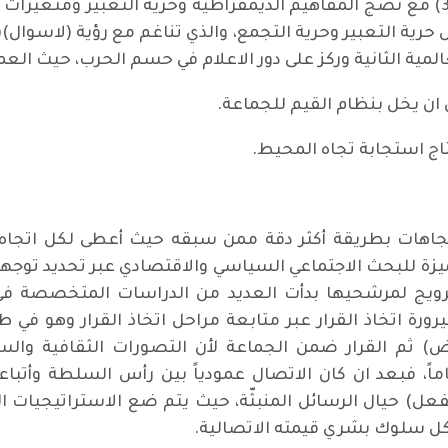
لقد تزامن مصطلح (سايكولوجيا الحشود)(3) مع نضج المفاهيم الديمقراطية وحرية ال
مية الثانية وركز على دور الاعلام في حسم الحرب، حيث العملية
ان يخل بنظام القيم للجماعة.
اج استجابة تجاه المحيط.
للبحث الاجتماعي السياسي والاقتصادي عبر تحديد توجهات
ترويج لمرشحيها بدأت العديد من الدراسات المتخصصة في
رورة اتخاذ القرار عبر متابعة مراحل اتخاذ القرار وهو في 
لرفض) ثم القرار ضمن الجماعة لأن التصورات الثقافية والسي
اً، فبعد ان كان الاتصال عمودياً بين رأس السلطة وأتبا
لفعل) حيال الرسائل المنبثّة، حيث يتم ضع الاستراتيجيات 