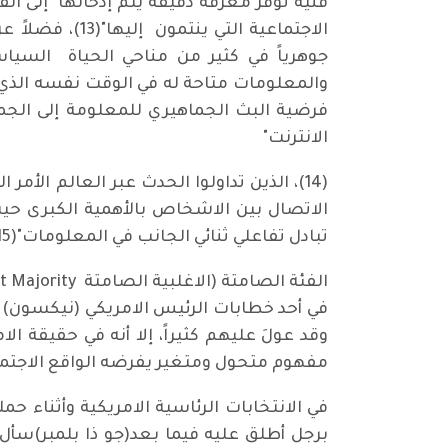
فنية توفر معرفة دقيقة يتم إدخالها إلى ال
الاجتماعية ال
جوهرياً في كثير من مناحي الحياة السيا
والمعلومات متاحة له في الوقت نفسه الذي 
الانترنت"
(14)، الذين تداولوا الحدث عبر العالم ال
الاتصال بين الاشخاص بالأهمية الكبرى حيث ي
تبادل تفاعلي ثنائي الجانب في المعلومات"(15)، والذي يمثله الاصدقاء ومحيط الاسرة والعلاقات الاجتماعية الأخرى.
في أحد خطابات الرئيس الامريكي (نيكسون) ع
وقد عولَ عليهم كثيراً، إلا أنه في حقيقة 
مفهوم متحول ومتغير يفرضه الواقع الاجتم
برجل أطلق عليه فيما بعد(جو ذا بلمبر)سأل 