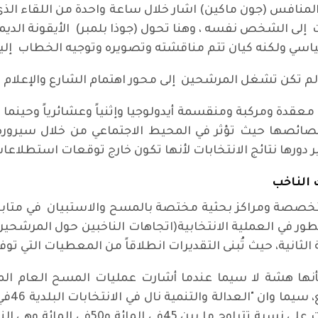
ة المنافس (جون ماكين) اشار خلال ساعة واحدة من اللقاء ال
وباما) اربع مرات إلى الشخص نفسه ، وهنا تحول (جوذا بلمبر) الأيقونة 
 ولكنه كيان تتم مناقشته وتصويره وتوجيه الخطاب إليه"(18 
ي لم تكن تشغل المرشحين إلى محور اهتمام الشارع والإعلام 
عقدة ومركبة ومنقسمة أيدولوجيا وإثنياً وعشائرياً وحينما 
ائصها حيث تؤثر في المحيط الاجتماعي من خلال سيرورة ال
غير دورها نتائج الانتخابات لأنها تكون خارج توقعات استطلاعات
 الناخب
صة ومراكز بحثية مختصة بالمسح والاستبيان في متابع
طور في العملية الانتخابية(اتجاهات الناخبين حول المرشحين 
ثانية، حيث تُبنى التقديرات انطلاقاً من المعطيات التي توف
بأنها هشة لا سيما عندما أشارت عمليات المسح العام الم
الناخبي
العدالة والتنمية سيحصل في هذه الانتخابا