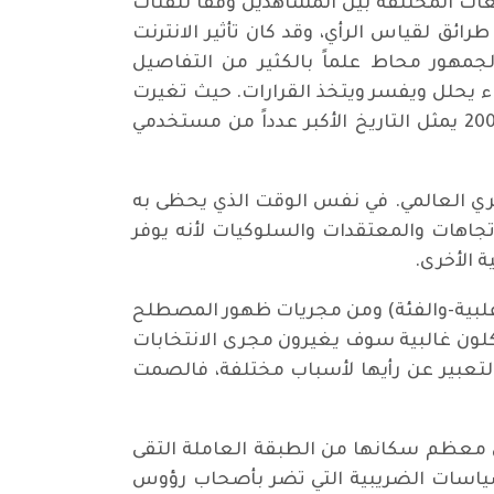
عات المختلفة بين المشاهدين وفقاً للفئات
يمها توجد طرائق لقياس الرأي، وقد كان تأثير الانترنت
جمهور محاط علماً بالكثير من التفاصيل
ء يحلل ويفسر ويتخذ القرارات. حيث تغيرت
فرضية البث الجماهيري للمعلومة إلى الجمهور العالمي منذ أحداث سبتمبر فقد" كان يوم 11 سبتمبر 2001 يمثل التاريخ الأكبر عدداً من مستخدمي
ماهيري العالمي. في نفس الوقت الذي يحظى به
لاتجاهات والمعتقدات والسلوكيات لأنه يوفر
ح تفاوت المفهوم بين (الاغلبية-والفئة) ومن مجريات ظهور المصطلح
شكلون غالبية سوف يغيرون مجرى الانتخابات
 التعبير عن رأيها لأسباب مختلفة، فالصمت
قاطعة (لينكولن كرين-أوهايو) التي معظم سكانها من الطبقة العاملة التقى
 السياسات الضريبية التي تضر بأصحاب رؤوس