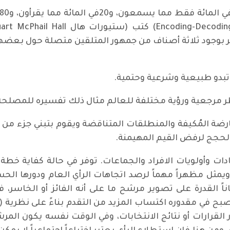
ر بوجود ثلاثة أصناف من جمهور المتلقين متصلة حول بعض
 تبدو طبيعية وشرعية وحتمية.
ُطر مرجعية ورؤية مختلفة للعالم مثال ذلك تفسيره للمصلحة
رضة المُكيفة والمنطلقات المتناقضة ويقوم بتبني جزء من ا
حجج لرفض القيم المهيمنة.
ات وأولويات الافراد والجماعات. توفر في حالة كفاية خ
اناً القدرة على تصوير مرشح ما على أنه الفائز أو الخاسر،
ح في مقدوره اكتساب المزيد من التقدم بناءً على نظرية (الت
القرارات أو نتائج الانتخابات، وفي الوقت نفسه يكون الم