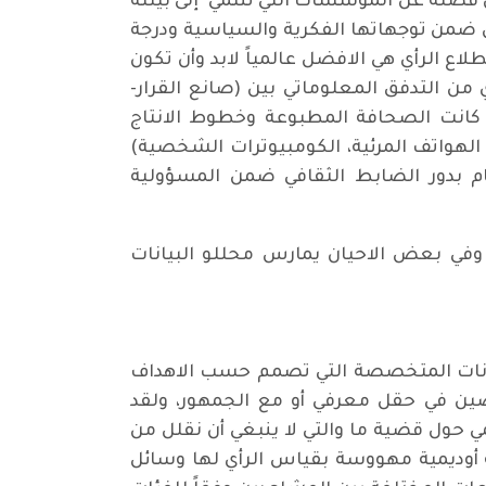
كن فصله عن المؤسسات التي تنتمي إلى بيئته
مل ضمن توجهاتها الفكرية والسياسية ودرجة
اع الرأي هي الافضل عالمياً لابد وأن تكون
من التدفق المعلوماتي بين (صانع القرار-
 كانت الصحافة المطبوعة وخطوط الانتاج
 الهواتف المرئية، الكومبيوترات الشخصية)
ام بدور الضابط الثقافي ضمن المسؤولية
في بعض الاحيان يمارس محللو البيانات
بيانات المتخصصة التي تصمم حسب الاهداف
ين في حقل معرفي أو مع الجمهور، ولقد
لمي حول قضية ما والتي لا ينبغي أن نقلل من
ة أوديمية مهووسة بقياس الرأي لها وسائل