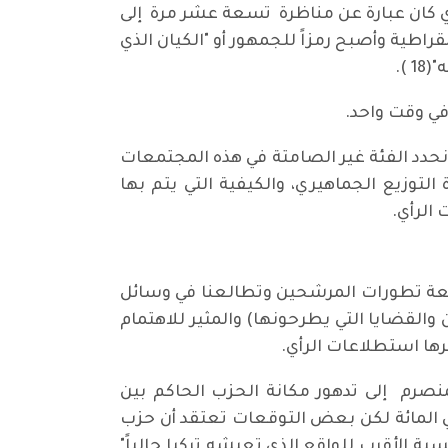
ذي كان عبارة عن مناظرة تسعة عشر مرة إلى
الديمقراطية وأصبح رمزاً للجمهور أو "الكيان الذي
).
في وقت واحد.
نحدد الفئة غير الصامتة في هذه المجتمعات
توزيع الجماهيري، والكيفية التي يتم بها
 الرأي.
ة تطورات المرشحين وتطالعنا في وسائل
والقضايا التي يطرحونها) والمثير للاهتمام
رها استطلاعات الرأي.
نصرم إلى تدهور مكانة الحزب الحاكم بين
ن لكن تناقضت هذه النتائج مع الواقع، سيما وان "العدالة والتنمية نال في الانتخابات البلدية 46في المائة لكن بعض التوقعات تعتقد أن حزب
ت على نسبة تتراوح ما بين 45في المائة و50في المائة وهي النسبة الأقرب للواقع الذي تعيشه تركيا حالياً"