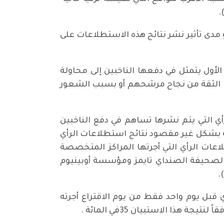
مدى تأثير نشر نتائج هذه الاستطلاعات على
لأول يتمثل في دفعها الناخبين إلى محاولة
بب الثقة من نجاح مرشحهم أو بسبب الشعور
Bandwagon Effect)وهو يعني أن استطلاعات الرأي التي يتم نشرها تساهم في دفع الناخبين
ته بشكل غير مقصود نتائج استطلاعات الرأي
ت مغايرة تماما لجميع نتائج استطلاعات الرأي التي أجرتها المراكز المتخصصة
ف لصحيفة الصنداي تايمز ومؤسسة أوبينيوم
 هذا الفارق بدأ يتلاشى مع اقتراب يوم الاقتراع حيث اشار آخر استطلاع رأي اجري يوم 6 أيار 2015 أي قبل يوم واحد فقط من يوم الاقتراع أجرته