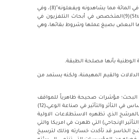
لقد أظهرت الدراسات أن "الناس يتذكرون10في المائة فقط مما يسمعون، و20في المائة مما يقرأون، و80في المائة مما يشاهدونه ويفعلونه"(8)، وفي
مقال حمل عنوان(التشفير وفك التشفير-Encoding-Decoding) كتب (ستيورات هال Stuart McPhail Hall)(9)المتخصص في أبحاث التلفزيون في
ها البعض بصيغ عملها وشروط بقائها، وهي
 الوطنية بأنها مصلحة الطبقة.
لدلالات والقيم المهيمنة، ولكنه يستمد من
طة البحث؛ مؤشرات صحيحة ظاهرياً للمواقف
والخيارات"(11) ، وهو عنصر في غاية الأهمية ويمثل مظهراً مهماً لرصد اتجاهات الرأي العام ودورها الحساس في التأثر والتأثير في صناعة الوعي،(12)
 فالمرشح الذي تظهره الاستطلاعات الاولية
أثير الإنجاحي) التي ظهرت في امريكا والتي
رشح الخاسر قد تأكدت خسارته وذلك لترسيخ