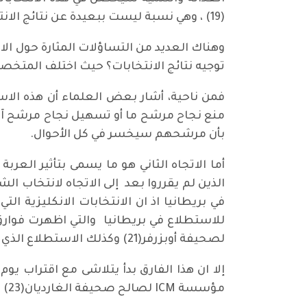
(19) ، وهي نسبة ليست ببعيدة عن نتائج الانتخابات حينما حصل حزب العدالة والتنمية على( 41.6في المائة).
وهناك العديد من التساؤلات المثارة حول ال
توجيه نتائج الانتخابات؟ حيث اختلف المتخ
فمن ناحية، أشار بعض العلماء أن هذه الاست
منع نجاح مرشح ما أو تسهيل نجاح مرشح آخر
بأن مرشحهم سيخسر في كل الأحوال.
الذين لم يقرروا بعد إلى الاتجاه لانتخاب 
للاستطلاع في بريطانيا والتي اظهرت فوارق
لصحيفة أوبزرفر(21) وكذلك الاستطلاع الذي اجري لصالح شبكة ITV التلفزيونية وصحيفة الديلي ميل(22 ).
مؤسسة ICM لصالح صحيفة الغارديان(23) واظهر تساوي الحزبين بنسبة التأييد حيث حصل كل منهما وفقاً لنتيجة هذا الاستبيان 35في المائة .