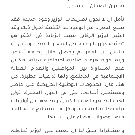
بقانون الضمان الاجتماعي.
نأمل ان لا تكون تصريحات الوزير وعودا جديدة، فقد
شبع الفقراء من الوعود حد التخمة. نقول ذلك وقد
اعتبر الوزير الركابي سبب الزيادة في الفقر هو
“جائحة كورونا وانخفاض اسعار النفط”، ونسى، أو
تناسى، ان الفقر لم يحصل خلال بضعة أشهر،
وإنما هو ظاهرة اقتصادية- اجتماعية سيئة، تعكس
عدم المساواة بين المواطنين وانعدام العدالة
الاجتماعية في المجتمع، ولها تداعيات خطيرة. من
هنا، فان الحكومات الوطنية الحريصة على حاضر
ومستقبل أجيالها، حتى في الدول الفقيرة، تولي
لهذه الظاهرة اهتماما كبيراً، وتضعها في أولويات
برامجها، ساعية بجد، وبكل ما تستطيع عليه، للحد
منها، وصولا للقضاء على أسبابها..
واستطرادا، يحق لنا ان نعيب على الوزير تجاهله،