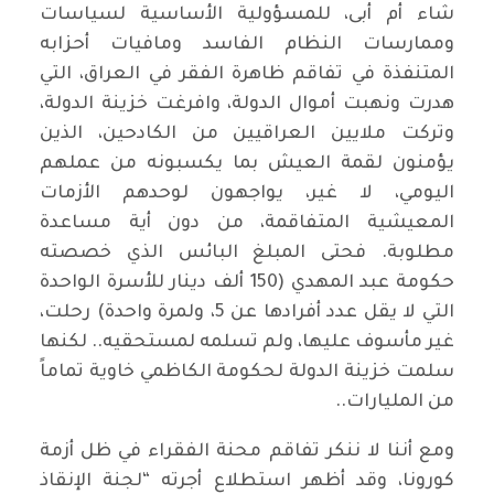
شاء أم أبى، للمسؤولية الأساسية لسياسات
وممارسات النظام الفاسد ومافيات أحزابه
المتنفذة في تفاقم ظاهرة الفقر في العراق، التي
هدرت ونهبت أموال الدولة، وافرغت خزينة الدولة،
وتركت ملايين العراقيين من الكادحين، الذين
يؤمنون لقمة العيش بما يكسبونه من عملهم
اليومي، لا غير، يواجهون لوحدهم الأزمات
المعيشية المتفاقمة، من دون أية مساعدة
مطلوبة. فحتى المبلغ البائس الذي خصصته
حكومة عبد المهدي (150 ألف دينار للأسرة الواحدة
التي لا يقل عدد أفرادها عن 5، ولمرة واحدة) رحلت،
غير مأسوف عليها، ولم تسلمه لمستحقيه.. لكنها
سلمت خزينة الدولة لحكومة الكاظمي خاوية تماماً
من المليارات..
ومع أننا لا ننكر تفاقم محنة الفقراء في ظل أزمة
كورونا، وقد أظهر استطلاع أجرته “لجنة الإنقاذ