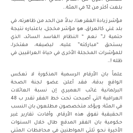
بلغت أكثر من 12 في المئة..
مؤشر زيادة الفقر هذا، بدلاً من الحد من ظاهرته، في
بلد غني كالعراق، هو مؤشر مخجل، باعتباره نتيجة
حتمية لـ” نعم “ النظام الفاسد السائد، الذي
يستحق “مباركته” عليه، ليضيفه، مفتخرا،
للمؤشرات المخجلة الأخرى في حياة العراقيين في
ظله !..
علماً بان الأرقام الرسمية المذكورة لا تعكس
الواقع بدقة، فقد أعلن عضو لجنة الصحة
البرلمانية غائب العميري إن نسبة العائلات
العراقية التي أصبحت تحت خط الفقر تقدر ب 48
في المئة: ويؤكد متخصصون مطلعون بان النسب
الحقيقية تفوق هذه الأرقام. وأفادت تقارير غير
حكومية بان الفقر المدقع طال خلال السنوات
الأخيرة نحو ثلثي المواطنين في محافظات المثنى