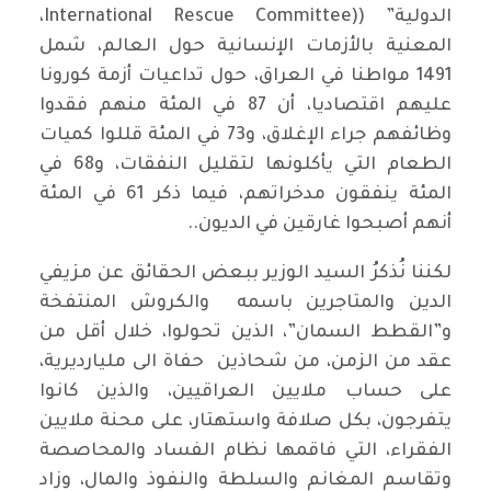
الدولية” ((International Rescue Committee،
المعنية بالأزمات الإنسانية حول العالم، شمل
1491 مواطنا في العراق، حول تداعيات أزمة كورونا
عليهم اقتصاديا، أن 87 في المئة منهم فقدوا
وظائفهم جراء الإغلاق، و73 في المئة قللوا كميات
الطعام التي يأكلونها لتقليل النفقات، و68 في
المئة ينفقون مدخراتهم، فيما ذكر 61 في المئة
أنهم أصبحوا غارقين في الديون..
لكننا نُذكرُ السيد الوزير ببعض الحقائق عن مزيفي
الدين والمتاجرين باسمه والكروش المنتفخة
و”القطط السمان”، الذين تحولوا، خلال أقل من
عقد من الزمن، من شحاذين حفاة الى مليارديرية،
على حساب ملايين العراقيين، والذين كانوا
يتفرجون، بكل صلافة واستهتار، على محنة ملايين
الفقراء، التي فاقمها نظام الفساد والمحاصصة
وتقاسم المغانم والسلطة والنفوذ والمال، وزاد