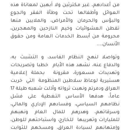
من أعدادهم، غير مكترثين ولا اَبهين لمعاناة هذه
العوائل وأطفالها تحت وطأة الفقر والجوع
والبؤس والحرمان والأمراض، والملايين منها
تقطن العشوائيات وخيم النازحين والمهجرين،
محرومة من أبسط الخدمات العامة ومن حقوق
الأنسان....
وتواصلا لنهج النظام الفاسد، و التشبث به،
والدفاع عنه، نشهد هذه الأيام خطبا وتصريحات
وتهديدات مسعورة، مقرونة بحملة إعلامية
هستيرية لوعاظ سلاطين المنظومة التي خربت
العراق ودمرتم ونهبت ثرواته وأذلت شعبه طيلة 17
عاماً، هدفها الأساس التغطية على فشل
نظامهم السياسي، وفسادهم الإداري والمالي،
وسرقاتهم، وهدرهم للمال العام ونهبهم
للمليارات وتهريبها للخارج، واستباحتهم للوطن،
وإمتهانهم لسيادة العراق، ومسخهم للثوابت