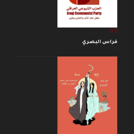
فراس البصري