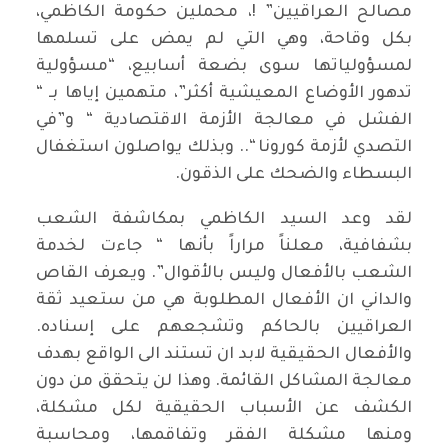
مصالح العراقيين” !، محملين حكومة الكاظمي،
بكل وقاحة، وهي التي لم يمض على تسلمها
لمسؤولياتها سوى بضعة أسابيع، “مسؤولية
تدهور الأوضاع المعيشية أكثر”، متهمين إياها بـ “
الفشل في معالجة الأزمة الاقتصادية “ و”في
التصدي لأزمة كورونا “.. وبذلك يواصلون استغفال
البسطاء والضحك على الذقون.
لقد وعد السيد الكاظمي بمكاشفة الشعب
بشفافية، معلناً مراراً بأنها “ جاءت لخدمة
الشعب بالأفعال وليس بالأقوال”. ويعرف القاص
والداني ان الأفعال المطلوبة هي من ستعيد ثقة
العراقيين بالحاكم وتشجعهم على إسناده.
والأفعال الحقيقية لابد ان تستند الى الواقع بهدف
معالجة المشاكل القائمة. وهذا لن يتحقق من دون
الكشف عن الأسباب الحقيقية لكل مشكلة،
ومنها مشكلة الفقر وتفاقمها، ومحاسبة