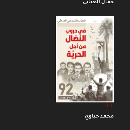
جمال العتابي
محمد حياوي