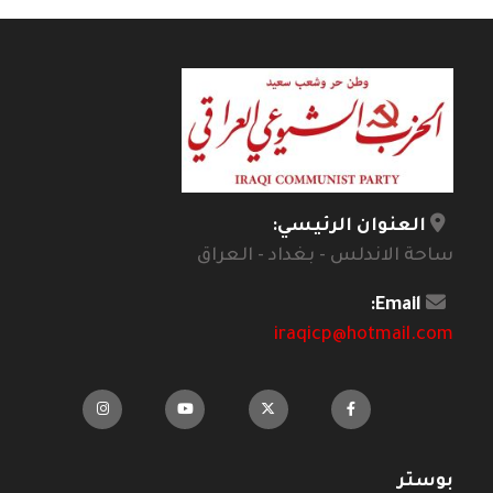
العنوان الرئيسي:
ساحة الاندلس - بغداد - العراق
Email:
iraqicp@hotmail.com
بوستر