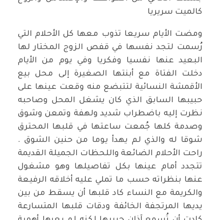
كالميت سريريا
ومضت الأيام سريعا تذوب معها كل الأحلام التي
رُسمت لتجد نفسها في قفص الزوج المختار لها
البعيد عنها نفسيا وفكريا وفي يوم من الأيام
دخلت الفتاة مع أبنتها الصغيرة إلى محل بيع
الأقمشة النسائية لتتبضع منه وقعت عينها على
حبيبها السابق الذي كان يشغل المحل وصاحبه
نظرت إليه باضطراب شديد ولهفة وتمعن وشوق
وصدمة كلها جُمعت ساعتها في قلبها المحترق
شوقا له والذي لم يهدأ يوما من حنين الشوق .
راحت الأحلام الضائعة واللحظات الجميلة القديمة
تتجدد أمام عينها بكل تفاصيلها وهو مشغول
عنها بنظراته حسب ما تملي عليه أخلاقه الرفيعة
والكريمة مع النساء كاد قلبها أن يسقط من بين
يديها المرتجفة الخائفة ودقات قلبها المتسارعة
كادت أن تُسمع آذان حبيبها لكنه لم يعرها أهمية