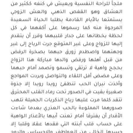
ملجأ للراحة النفسية ويعيش في كنفه ككثير من
العشاق وهو القفص الذهبي والعش الزوجي
يستمتعا بالأيام القادمة يطلبا الحياة السعيدة
المرجوة منه كما رسموها على أكفهما في كل
لحظة يخطانها على جدار قلبيهما وقرر أن يتقدم
إليها للزواج وعلى غير المتوقع جرت الرياح إلى غير
وجهتهما واصطدم زورق حبهما بصخرة الرفض
من قبل أهلها ورفض والدها مباركة هذا الزواج
بحجج واهية لا ترتقي وتسمو وتصمد أمام حبهما
وعلى مضض أفل اللقاء والتواصل وبردت المواجع
وأخذت نيران الحب تنطفئ رويدا رويدا إلا جذوة
صغيرة بقيت في الصدور تحت رماد القلب المحترق
تتقد كلما مرت عليها رياح الذكريات الجميلة تلهب
صدورهما المملوءة بالحب العذري بعدما شاءت
الأقدار أن يفترقا أمام تعنت أبيها بالأعذار الواهية
على حساب قلب أبنته التي فقدها عقلا وقلبا إلا
جسدها الخالي من العواطف والإحساس والروح