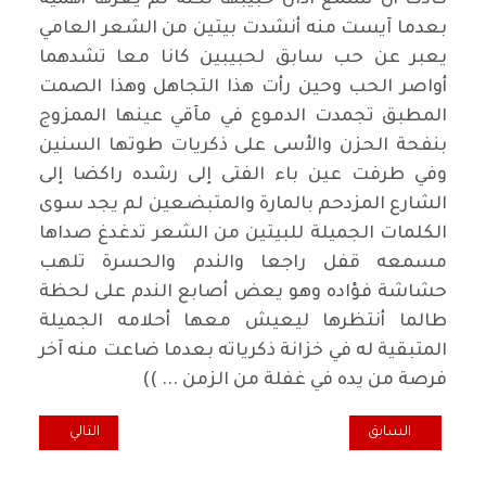
بعدما آيست منه أنشدت بيتين من الشعر العامي
يعبر عن حب سابق لحبيبين كانا معا تشدهما
أواصر الحب وحين رأت هذا التجاهل وهذا الصمت
المطبق تجمدت الدموع في مآقي عينها الممزوج
بنفحة الحزن والأسى على ذكريات طوتها السنين
وفي طرفت عين باء الفتى إلى رشده راكضا إلى
الشارع المزدحم بالمارة والمتبضعين لم يجد سوى
الكلمات الجميلة للبيتين من الشعر تدغدغ صداها
مسمعه قفل راجعا والندم والحسرة تلهب
حشاشة فؤاده وهو يعض أصابع الندم على لحظة
طالما أنتظرها ليعيش معها أحلامه الجميلة
المتبقية له في خزانة ذكرياته بعدما ضاعت منه آخر
فرصة من يده في غفلة من الزمن ... ))
المقال السابق: المادة (64) وحل مجلس النواب لإجراء الانتخابات المبكرة
المقال التالي: كفا
السابق
التالي