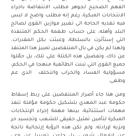
الفهم الصحيح لجوهر مطلب الانتفاضة باجراء
الانتخابات المبكرة، رغم إنه مطلب واضح لا لبس
فيه تغذيه الحاجة الى تغيير موازين القوى لصالح
البلد وأهله، على حساب طغمة الحكم المتنفذة
التي إستأثرت بالسلطة، وعبثت بكل المقدرات.
ولهذا لم يكن في بال المنتفضين تمييز هذا المتنفذ
عن ذاك، وتفضيل هذه الكتلة على تلك، بل حمّلوا
جميع القوى التي تبنت الطائفية منهجا في الحكم،
مسؤولية الفساد والخراب والتخلف الذي عم
وطغى.
ومن هنا جاء أصرار المنتفضين على ربط إسقاط
حكومة عبد المهدي بتشكيل حكومة مؤقتة تنفذ
مهمات استثنائية، بينها مهمة إجراء الإنتخابات
المبكرة لتأمين تمثيل حقيقي للشعب وتجسيد حر
ونزيه لإرادته. ولم تكن هذه الرؤية إرتجالية ناتجة
عن إنفعال شعبي، بل جاءت تعبيرا عن وعي