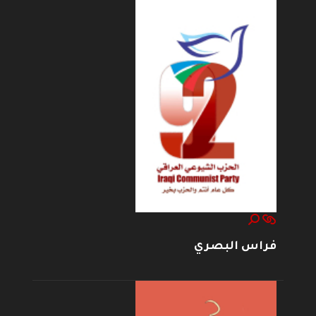
فراس البصري