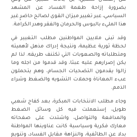
بضرورة إزاحة طغمة الفساد عن المشهد
السياسي، عبر تغيير ميزان القوى لصالح حاضرٍ غير
هذا المليء بالبوس والحرمان والفقر وهدر الكرامة.
وقد تبنى ملايين المواطنين مطلب التغيير في
لحظة ثورية عظيمة، ونتيجة إدراك مذهل لأهميته
ومتطلباته والصعوبات التي تكتنف طريقه. لذا لم
يكن إصرارهم عليه عبثا، وقد قدموا من اجله وما
زالوا يقدمون التضحيات الجسام، وهم يتحملون
عبء المعاناة وحملات التشويه والضغط وشراء
الذمم.
وجاء مطلب الانتخابات المبكرة، بعد كفاح شعبي
طويل، إستعملت فيه كل وسائل الضغط
والمدافعة والتواصل، واشتدت على صفحاته
معارك فكرية وسياسية كانت عناوينها المواطنة
بدلا عن الطائفية، والنزاهة مقابل الفساد، وتنويع